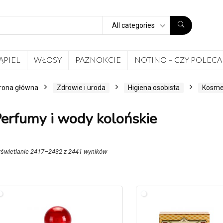
All categories
ĄPIEL
WŁOSY
PAZNOKCIE
NOTINO – CZY POLECA
rona główna
Zdrowie i uroda
Higiena osobista
Kosme
erfumy i wody kolońskie
świetlanie 2417–2432 z 2441 wyników