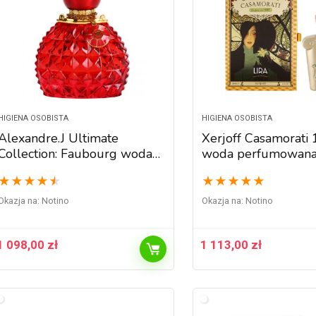
HIGIENA OSOBISTA
HIGIENA OSOBISTA
Alexandre.J Ultimate
Xerjoff Casamorati 
Collection: Faubourg woda
woda perfumowana
perfumowana dla kobiet 50
kobiet 100 ml
★
★
★
★
★
★
★
★
★
★
ml
Okazja na:
Notino
Okazja na:
Notino
1 098,00
zł
1 113,00
zł