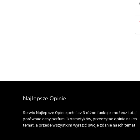
Jesus Del Pozo
(16)
Jil Sander
(13)
Jimmy Choo
(3)
Jo Malone
(7)
John Galliano
(4)
John Richmond
(1)
JOOP!
(1)
Jovan
(1)
Jovoy
(5)
Juicy Couture
(3)
Juliette has a gun
(4)
Najlepsze Opinie
Justin Bieber
(7)
Karl Lagerfeld
(4)
Serwis Najlepsze Opinie pełni az 3 różne funkcje: możesz tutaj
Katy Perry
(5)
porównac ceny perfum i kosmetyków, przeczytac opinie na ich
Keiko Mecheri
(2)
temat, a przede wszystkim wyrazić swoje zdanie na ich temat
Kelsey Berwin
(1)
Kenzo
(22)