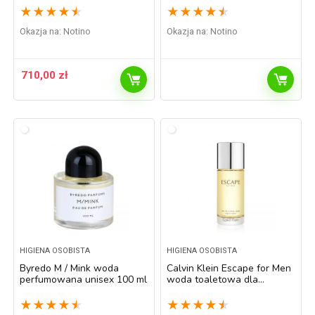
★
★
★
★
★
★
★
★
★
★
Okazja na:
Notino
Okazja na:
Notino
710,00
zł
HIGIENA OSOBISTA
HIGIENA OSOBISTA
Byredo M / Mink woda
Calvin Klein Escape for Men
perfumowana unisex 100 ml
woda toaletowa dla
mężczyzn 100 ml
★
★
★
★
★
★
★
★
★
★