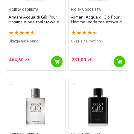
HIGIENA OSOBISTA
HIGIENA OSOBISTA
Armani Acqua di Giò Pour
Armani Acqua di Giò Pour
Homme woda toaletowa dla
Homme woda toaletowa dla
mężczyzn 200 ml
mężczyzn 30 ml
★
★
★
★
★
★
★
★
★
★
Okazja na:
Notino
Okazja na:
Notino
464,60
zł
231,00
zł