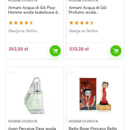
HIGIENA OSOBISTA
HIGIENA OSOBISTA
Armani Acqua di Giò Pour
Armani Acqua di Giò
Homme woda toaletowa dla
Profumo woda
mężczyzn 50 ml
perfumowana dla mężczyzn
75 ml
★
★
★
★
★
★
★
★
★
★
Okazja na:
Notino
Okazja na:
Notino
262,50
zł
533,20
zł
HIGIENA OSOBISTA
HIGIENA OSOBISTA
Avon Perceive Dew woda
Betty Boop Princess Betty