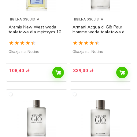
HIGIENA OSOBISTA
HIGIENA OSOBISTA
Aramis New West woda
Armani Acqua di Giò Pour
toaletowa dla mężczyzn 100
Homme woda toaletowa dla
ml
mężczyzn 100 ml
★
★
★
★
★
★
★
★
★
★
Okazja na:
Notino
Okazja na:
Notino
108,40
zł
339,00
zł