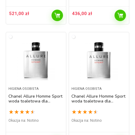
521,00
zł
436,00
zł
HIGIENA OSOBISTA
HIGIENA OSOBISTA
Chanel Allure Homme Sport
Chanel Allure Homme Sport
woda toaletowa dla
woda toaletowa dla
mężczyzn 150 ml
mężczyzn 50 ml
★
★
★
★
★
★
★
★
★
★
Okazja na:
Notino
Okazja na:
Notino