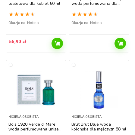
toaletowa dla kobiet 50 ml
woda perfumowana dla
kobiet 75 ml
★
★
★
★
★
★
★
★
★
★
Okazja na:
Notino
Okazja na:
Notino
55,90
zł
HIGIENA OSOBISTA
HIGIENA OSOBISTA
Bois 1920 Verde di Mare
Brut Brut Blue woda
woda perfumowana unisex
kolońska dla mężczyzn 88 ml
100 ml