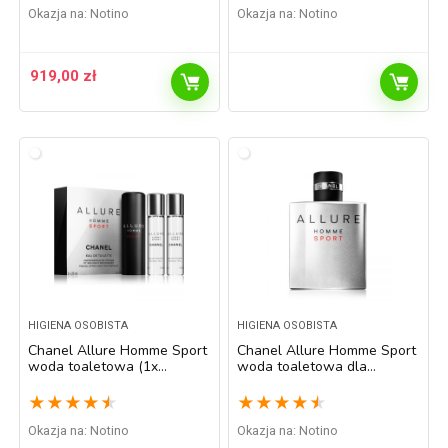
Okazja na:
Notino
Okazja na:
Notino
919,00
zł
HIGIENA OSOBISTA
HIGIENA OSOBISTA
Chanel Allure Homme Sport
Chanel Allure Homme Sport
woda toaletowa (1x
woda toaletowa dla
napełnialny + 2x
mężczyzn 100 ml
napełnienie) dla mężczyzn 3
★
★
★
★
★
★
★
★
★
★
x 20 ml
Okazja na:
Notino
Okazja na:
Notino