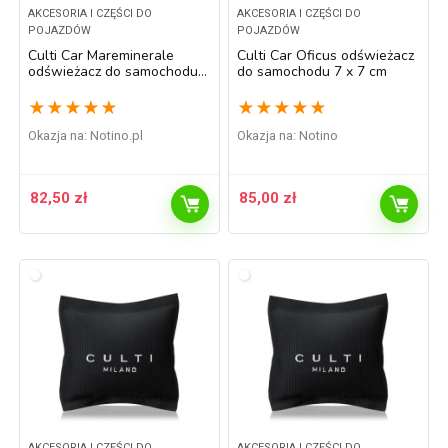
AKCESORIA I CZĘŚCI DO
AKCESORIA I CZĘŚCI DO
POJAZDÓW
POJAZDÓW
Culti Car Mareminerale
Culti Car Oficus odświeżacz
odświeżacz do samochodu 7
do samochodu 7 x 7 cm
x 7 cm
★
★
★
★
★
★
★
★
★
★
Okazja na:
notino.pl
Okazja na:
Notino
82,50
zł
85,00
zł
AKCESORIA I CZĘŚCI DO
AKCESORIA I CZĘŚCI DO