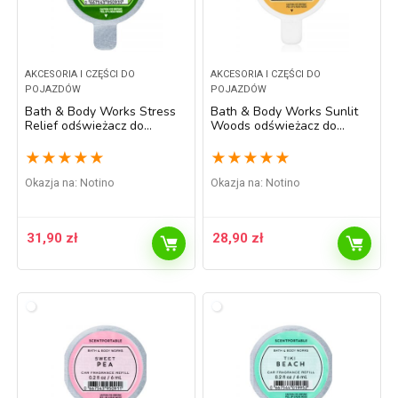
AKCESORIA I CZĘŚCI DO
AKCESORIA I CZĘŚCI DO
POJAZDÓW
POJAZDÓW
Bath & Body Works Stress
Bath & Body Works Sunlit
Relief odświeżacz do
Woods odświeżacz do
samochodu napełnienie 6 ml
samochodu 6 ml
★
★
★
★
★
★
★
★
★
★
Okazja na:
Notino
Okazja na:
Notino
31,90
zł
28,90
zł