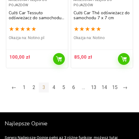
POJAZDÓW
POJAZDÓW
Culti Car Tessuto
Culti Car Thé odświeżacz do
odświeżacz do samochodu 7
samochodu 7 x 7 cm
x 7 cm
★
★
★
★
★
★
★
★
★
★
Okazja na:
notino.pl
Okazja na:
Notino
100,00
zł
85,00
zł
←
1
2
3
4
5
6
…
13
14
15
→
Najlepsze Opinie
Serwis Najlepsze Opinie pełni az 3 różne funkcje: możesz tutaj