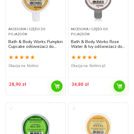
AKCESORIA I CZĘŚCI DO
AKCESORIA I CZĘŚCI DO
POJAZDÓW
POJAZDÓW
Bath & Body Works Pumpkin
Bath & Body Works Rose
Cupcake odświeżacz do
Water & Ivy odświeżacz do
samochodu napełnienie 6 ml
samochodu napełnienie 6 ml
★
★
★
★
★
★
★
★
★
★
Okazja na:
Notino
Okazja na:
notino.pl
28,90
zł
34,80
zł