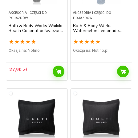
AKCESORIA I CZĘŚCI DO
AKCESORIA I CZĘŚCI DO
POJAZDÓW
POJAZDÓW
Bath & Body Works Waikiki
Bath & Body Works
Beach Coconut odświeżacz
Watermelon Lemonade
do samochodu napełnienie
odświeżacz do samochodu
6 ml
napełnienie 6 ml
★
★
★
★
★
★
★
★
★
★
Okazja na:
Notino
Okazja na:
notino.pl
27,90
zł