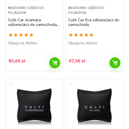
AKCESORIA I CZĘŚCI DO
AKCESORIA I CZĘŚCI DO
POJAZDÓW
POJAZDÓW
Culti Car Aramara
Culti Car Era odświeżacz do
odświeżacz do samochodu 7
samochodu
x 7 cm
★
★
★
★
★
★
★
★
★
★
Okazja na:
Notino
Okazja na:
Notino
85,00
zł
97,90
zł