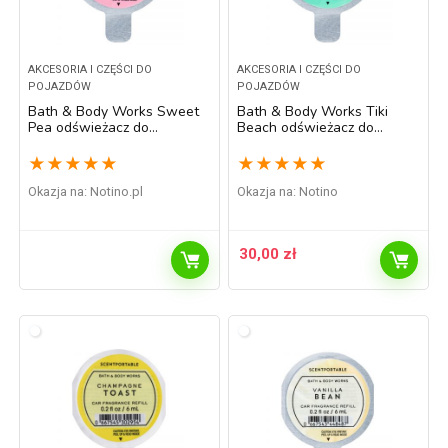
AKCESORIA I CZĘŚCI DO
AKCESORIA I CZĘŚCI DO
POJAZDÓW
POJAZDÓW
Bath & Body Works Sweet
Bath & Body Works Tiki
Pea odświeżacz do
Beach odświeżacz do
samochodu napełnienie 6 ml
samochodu napełnienie 6 ml
★
★
★
★
★
★
★
★
★
★
Okazja na:
notino.pl
Okazja na:
Notino
30,00
zł