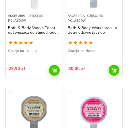
AKCESORIA I CZĘŚCI DO
AKCESORIA I CZĘŚCI DO
POJAZDÓW
POJAZDÓW
Bath & Body Works Toast
Bath & Body Works Vanilla
odświeżacz do samochodu
Bean odświeżacz do
napełnienie 6 ml
samochodu 6 ml
★
★
★
★
★
★
★
★
★
★
Okazja na:
Notino
Okazja na:
Notino
28,90
zł
30,00
zł