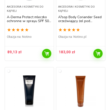
AKCESORIA I KOSMETYKI DO
AKCESORIA I KOSMETYKI DO
KĄPIELI
KĄPIELI
A-Derma Protect mleczko
A?sop Body Coriander Seed
ochronne w sprayu SPF 50+
orzeźwiający żel pod
200 ml
prysznic 500 ml
★
★
★
★
★
★
★
★
★
★
Okazja na:
Notino
Okazja na:
notino.pl
89,13
zł
183,00
zł