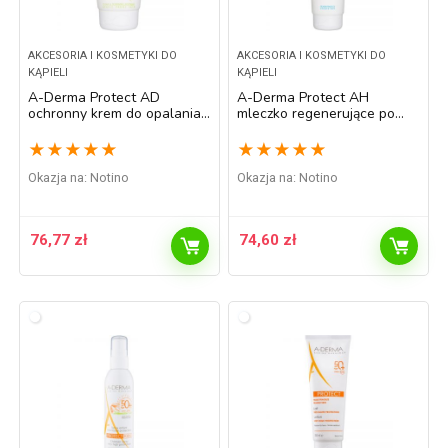
AKCESORIA I KOSMETYKI DO
AKCESORIA I KOSMETYKI DO
KĄPIELI
KĄPIELI
A-Derma Protect AD
A-Derma Protect AH
ochronny krem do opalania
mleczko regenerujące po
dla skóry atopowej SPF 50+
opalniu 250 ml
150 ml
★
★
★
★
★
★
★
★
★
★
Okazja na:
Notino
Okazja na:
Notino
76,77
zł
74,60
zł