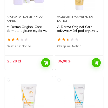
AKCESORIA I KOSMETYKI DO
AKCESORIA I KOSMETYKI DO
KĄPIELI
KĄPIELI
A-Derma Original Care
A-Derma Original Care
dermatologiczne mydło w
odżywczy żel pod prysznic
kostce do skóry wrażliwej i
200 ml
podrażnionej podwójne
★
★
★
★
★
★
★
★
★
★
opakowanie 2 x100 g
Okazja na:
Notino
Okazja na:
Notino
25,20
zł
36,90
zł