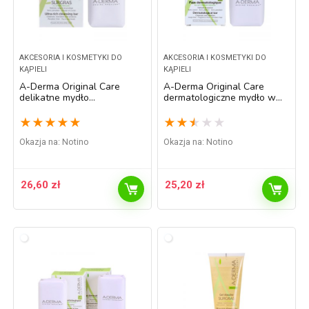
AKCESORIA I KOSMETYKI DO
AKCESORIA I KOSMETYKI DO
KĄPIELI
KĄPIELI
A-Derma Original Care
A-Derma Original Care
delikatne mydło
dermatologiczne mydło w
oczyszczające 100 g
kostce do skóry wrażliwej i
podrażnionej 100 g
★
★
★
★
★
★
★
★
★
★
Okazja na:
Notino
Okazja na:
Notino
26,60
zł
25,20
zł