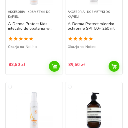
AKCESORIA I KOSMETYKI DO
AKCESORIA I KOSMETYKI DO
KĄPIELI
KĄPIELI
A-Derma Protect Kids
A-Derma Protect mleczko
mleczko do opalania w
ochronne SPF 50+ 250 ml
sprayu SPF 50+ dla dzieci
200 ml
★
★
★
★
★
★
★
★
★
★
Okazja na:
Notino
Okazja na:
Notino
83,50
zł
89,50
zł