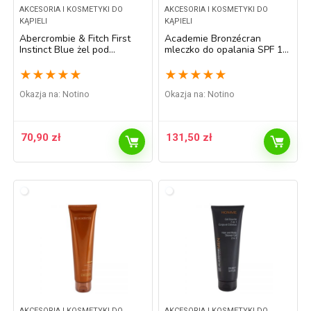
AKCESORIA I KOSMETYKI DO
AKCESORIA I KOSMETYKI DO
KĄPIELI
KĄPIELI
Abercrombie & Fitch First
Academie Bronzécran
Instinct Blue żel pod
mleczko do opalania SPF 15
prysznic dla mężczyzn 200
150 ml
ml
★
★
★
★
★
★
★
★
★
★
Okazja na:
Notino
Okazja na:
Notino
70,90
zł
131,50
zł
AKCESORIA I KOSMETYKI DO
AKCESORIA I KOSMETYKI DO