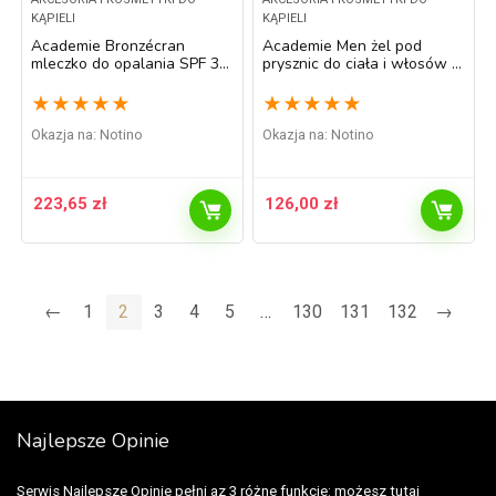
KĄPIELI
KĄPIELI
Academie Bronzécran
Academie Men żel pod
mleczko do opalania SPF 30
prysznic do ciała i włosów 2
150 ml
w 1 250 ml
★
★
★
★
★
★
★
★
★
★
Okazja na:
Notino
Okazja na:
Notino
223,65
zł
126,00
zł
←
1
2
3
4
5
…
130
131
132
→
Najlepsze Opinie
Serwis Najlepsze Opinie pełni az 3 różne funkcje: możesz tutaj