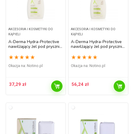
AKCESORIA I KOSMETYKI DO
AKCESORIA I KOSMETYKI DO
KĄPIELI
KĄPIELI
A-Derma Hydra-Protective
A-Derma Hydra-Protective
nawilżający żel pod prysznic
nawilżający żel pod prysznic
500 ml
750 ml
★
★
★
★
★
★
★
★
★
★
Okazja na:
notino.pl
Okazja na:
notino.pl
37,29
zł
56,24
zł