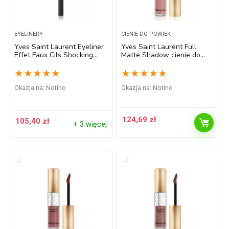
EYELINERY
CIENIE DO POWIEK
Yves Saint Laurent Eyeliner
Yves Saint Laurent Full
Effet Faux Cils Shocking
Matte Shadow cienie do
eyeliner w pisaku odcień 01
powiek w płynie z matowym
Black 1 ml
wykończeniem odcień 1
★
★
★
★
★
★
★
★
★
★
Cheeky Pink 4,5 ml
Okazja na:
Notino
Okazja na:
Notino
124,69
zł
105,40
zł
+ 3 więcej