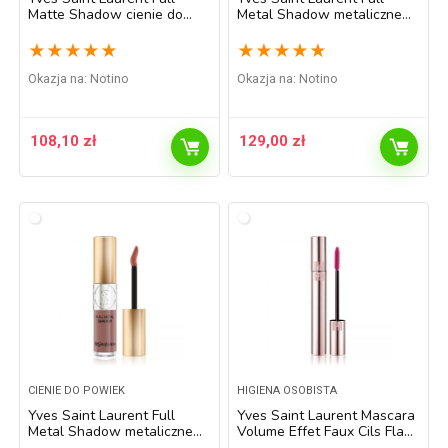
Matte Shadow cienie do
Metal Shadow metaliczne
powiek w płynie z matowym
cienie do powiek odcień 4
wykończeniem odcień 6
Onde Sable 4,5 ml
★
★
★
★
★
★
★
★
★
★
Rebel Blue 4,5 ml
Okazja na:
Notino
Okazja na:
Notino
108,10
zł
129,00
zł
CIENIE DO POWIEK
HIGIENA OSOBISTA
Yves Saint Laurent Full
Yves Saint Laurent Mascara
Metal Shadow metaliczne
Volume Effet Faux Cils Flash
cienie do powiek odcień 6
Primer baza pod tusz do rzęs