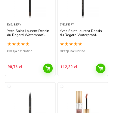
EYELINERY
EYELINERY
Yves Saint Laurent Dessin
Yves Saint Laurent Dessin
du Regard Waterproof
du Regard Waterproof
wodoodporna kredka do
wodoodporna kredka do
oczu odcień 02 Brun Danger
oczu odcień 1 Noir Effronté
★
★
★
★
★
★
★
★
★
★
1,2 g
1,2 g
Okazja na:
Notino
Okazja na:
Notino
90,76
zł
112,20
zł