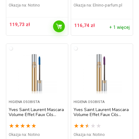
/ High Density Black 7,5 ml
Rich Brown 7,5 ml
Okazja na:
Notino
Okazja na:
elnino-parfum.pl
119,73
zł
116,74
zł
+ 1 więcej
HIGIENA OSOBISTA
HIGIENA OSOBISTA
Yves Saint Laurent Mascara
Yves Saint Laurent Mascara
Volume Effet Faux Cils
Volume Effet Faux Cils
pogrubiający tusz do rzęs
pogrubiający tusz do rzęs
odcień 3 Bleu Extrême /
odcień 4 Violet Fascinant /
★
★
★
★
★
★
★
★
★
★
Extreme Blue 7,5 ml
Fascinating Violet 7,5 ml
Okazja na:
Notino
Okazja na:
Notino