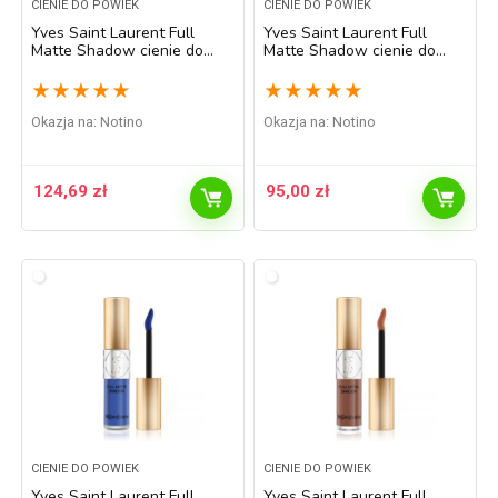
CIENIE DO POWIEK
CIENIE DO POWIEK
Yves Saint Laurent Full
Yves Saint Laurent Full
Matte Shadow cienie do
Matte Shadow cienie do
powiek w płynie z matowym
powiek w płynie z matowym
wykończeniem odcień 4
wykończeniem odcień 5
★
★
★
★
★
★
★
★
★
★
Innocent Beige 4,5 ml
Reckless Grey 4,5 ml
Okazja na:
Notino
Okazja na:
Notino
124,69
zł
95,00
zł
CIENIE DO POWIEK
CIENIE DO POWIEK
Yves Saint Laurent Full
Yves Saint Laurent Full