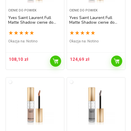
CIENIE DO POWIEK
CIENIE DO POWIEK
Yves Saint Laurent Full
Yves Saint Laurent Full
Matte Shadow cienie do
Matte Shadow cienie do
powiek w płynie z matowym
powiek w płynie z matowym
wykończeniem odcień 2
wykończeniem odcień 3
★
★
★
★
★
★
★
★
★
★
Impulsive Pink 4,5 ml
Tantalizing Taupe 4,5 ml
Okazja na:
Notino
Okazja na:
Notino
108,10
zł
124,69
zł