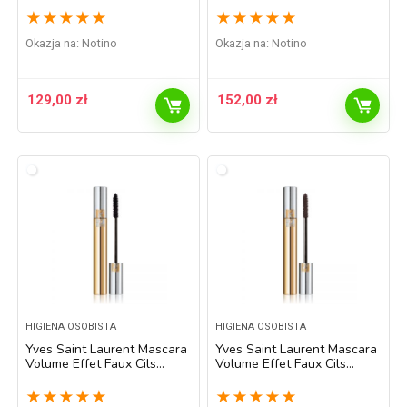
Pink Cascade 4,5 ml
nadający objętość i
★
★
★
★
★
★
★
★
★
★
podkręcający rzęsy odcień
Flash Primer 5,1 ml
Okazja na:
Notino
Okazja na:
Notino
129,00
zł
152,00
zł
HIGIENA OSOBISTA
HIGIENA OSOBISTA
Yves Saint Laurent Mascara
Yves Saint Laurent Mascara
Volume Effet Faux Cils
Volume Effet Faux Cils
pogrubiający tusz do rzęs
pogrubiający tusz do rzęs
odcień 1 Noir Haute Densité
odcień 2 Brun Généreux /
★
★
★
★
★
★
★
★
★
★