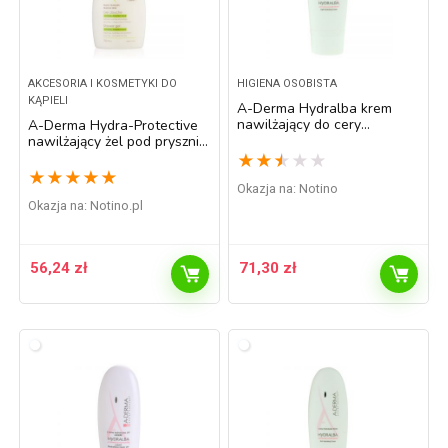
AKCESORIA I KOSMETYKI DO
HIGIENA OSOBISTA
KĄPIELI
A-Derma Hydralba krem
nawilżający do cery
A-Derma Hydra-Protective
normalnej i mieszanej 40 ml
nawilżający żel pod prysznic
750 ml
★
★
★
★
★
★
★
★
★
★
Okazja na:
Notino
Okazja na:
notino.pl
56,24
zł
71,30
zł