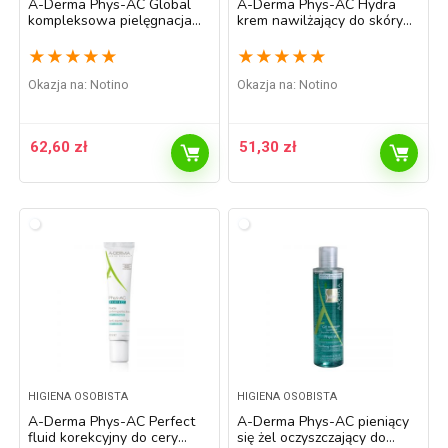
A-Derma Phys-AC Global
A-Derma Phys-AC Hydra
kompleksowa pielęgnacja
krem nawilżający do skóry
do skóry z problemami 40 ml
podrażnionej i wysuszonej
po leczeniu trądziku 40 ml
★
★
★
★
★
★
★
★
★
★
Okazja na:
Notino
Okazja na:
Notino
62,60
zł
51,30
zł
HIGIENA OSOBISTA
HIGIENA OSOBISTA
A-Derma Phys-AC Perfect
A-Derma Phys-AC pieniący
fluid korekcyjny do cery
się żel oczyszczający do