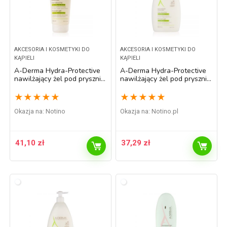
AKCESORIA I KOSMETYKI DO
AKCESORIA I KOSMETYKI DO
KĄPIELI
KĄPIELI
A-Derma Hydra-Protective
A-Derma Hydra-Protective
nawilżający żel pod prysznic
nawilżający żel pod prysznic
200 ml
500 ml
★
★
★
★
★
★
★
★
★
★
Okazja na:
Notino
Okazja na:
notino.pl
41,10
zł
37,29
zł