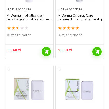
HIGIENA OSOBISTA
HIGIENA OSOBISTA
A-Derma Hydralba krem
A-Derma Original Care
nawilżający do skóry suchej
balsam do ust w sztyfcie 4 g
SPF 20 UVA 9 40 ml
★
★
★
★
★
★
★
★
★
★
Okazja na:
Notino
Okazja na:
Notino
80,40
zł
25,60
zł