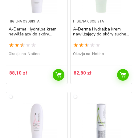
HIGIENA OSOBISTA
HIGIENA OSOBISTA
A-Derma Hydralba krem
A-Derma Hydralba krem
nawilżający do skóry
nawilżający do skóry suchej
normalnej i tłustej SPF 20
40 ml
UVA 9 40 ml
★
★
★
★
★
★
★
★
★
★
Okazja na:
Notino
Okazja na:
Notino
88,10
zł
82,80
zł