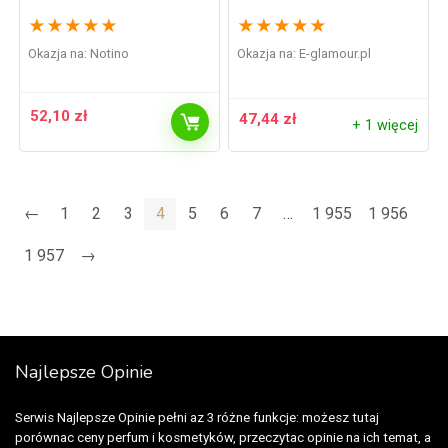
tłustej i problematycznej 40
skóry z problemami 200 ml
ml
★
★
★
★
★
★
★
★
★
★
Okazja na:
Notino
Okazja na:
e-glamour.pl
52,10
zł
47,44
zł
+ 1 więcej
←
1
2
3
4
5
6
7
…
1 955
1 956
1 957
→
Najlepsze Opinie
Serwis Najlepsze Opinie pełni az 3 różne funkcje: możesz tutaj
porównac ceny perfum i kosmetyków, przeczytac opinie na ich temat, a