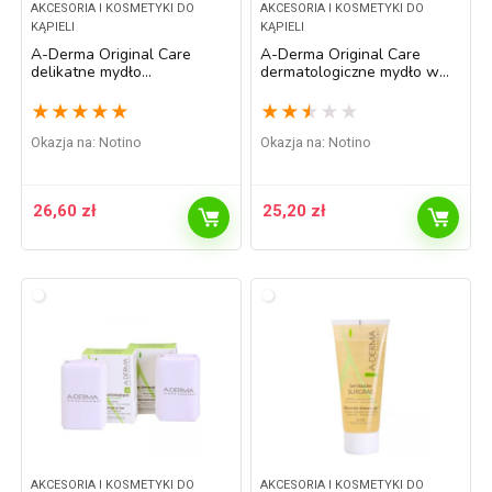
AKCESORIA I KOSMETYKI DO
AKCESORIA I KOSMETYKI DO
KĄPIELI
KĄPIELI
A-Derma Original Care
A-Derma Original Care
delikatne mydło
dermatologiczne mydło w
oczyszczające 100 g
kostce do skóry wrażliwej i
podrażnionej 100 g
★
★
★
★
★
★
★
★
★
★
Okazja na:
Notino
Okazja na:
Notino
26,60
zł
25,20
zł
AKCESORIA I KOSMETYKI DO
AKCESORIA I KOSMETYKI DO