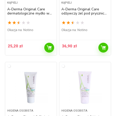
KĄPIELI
KĄPIELI
A-Derma Original Care
A-Derma Original Care
dermatologiczne mydło w
odżywczy żel pod prysznic
kostce do skóry wrażliwej i
200 ml
podrażnionej podwójne
★
★
★
★
★
★
★
★
★
★
opakowanie 2 x100 g
Okazja na:
Notino
Okazja na:
Notino
25,20
zł
36,90
zł
HIGIENA OSOBISTA
HIGIENA OSOBISTA