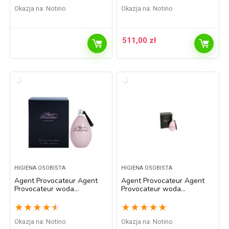
Okazja na:
Notino
Okazja na:
Notino
511,00
zł
HIGIENA OSOBISTA
HIGIENA OSOBISTA
Agent Provocateur Agent
Agent Provocateur Agent
Provocateur woda
Provocateur woda
perfumowana dla kobiet
perfumowana dla kobiet 30
200 ml
ml
★
★
★
★
★
★
★
★
★
★
Okazja na:
Notino
Okazja na:
Notino