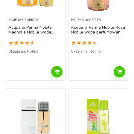
HIGIENA OSOBISTA
HIGIENA OSOBISTA
Acqua di Parma Nobile
Acqua di Parma Nobile Rosa
Magnolia Nobile woda
Nobile woda perfumowana
perfumowana dla kobiet 50
dla kobiet 100 ml
ml
★
★
★
★
★
★
★
★
★
★
Okazja na:
Notino
Okazja na:
Notino