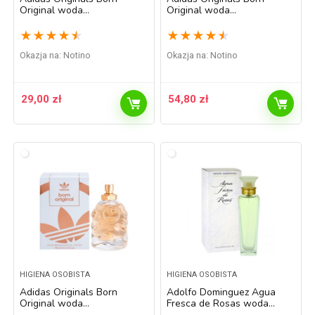
Original woda
Original woda
perfumowana dla kobiet 30
perfumowana dla kobiet 50
ml
ml
★
★
★
★
★
★
★
★
★
★
Okazja na:
Notino
Okazja na:
Notino
29,00
zł
54,80
zł
HIGIENA OSOBISTA
HIGIENA OSOBISTA
Adidas Originals Born
Adolfo Dominguez Agua
Original woda
Fresca de Rosas woda
perfumowana dla kobiet 75
perfumowana dla kobiet