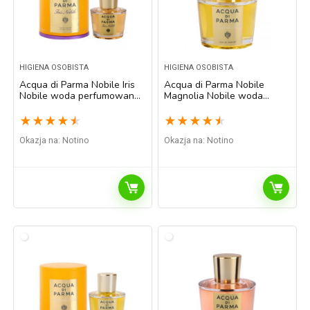
HIGIENA OSOBISTA
HIGIENA OSOBISTA
Acqua di Parma Nobile Iris
Acqua di Parma Nobile
Nobile woda perfumowana
Magnolia Nobile woda
dla kobiet 50 ml
perfumowana dla kobiet
100 ml
★
★
★
★
★
★
★
★
★
★
Okazja na:
Notino
Okazja na:
Notino