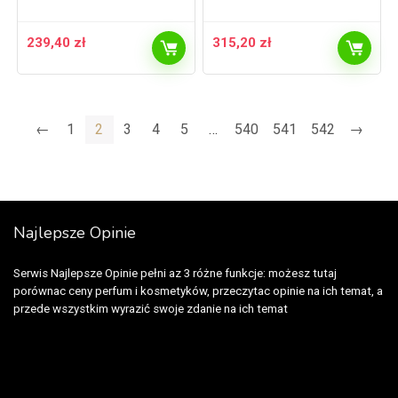
239,40
zł
315,20
zł
←
1
2
3
4
5
…
540
541
542
→
Najlepsze Opinie
Serwis Najlepsze Opinie pełni az 3 różne funkcje: możesz tutaj
porównac ceny perfum i kosmetyków, przeczytac opinie na ich temat, a
przede wszystkim wyrazić swoje zdanie na ich temat