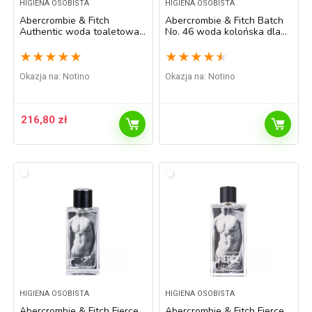
HIGIENA OSOBISTA
HIGIENA OSOBISTA
Abercrombie & Fitch
Abercrombie & Fitch Batch
Authentic woda toaletowa
No. 46 woda kolońska dla
dla mężczyzn 50 ml
mężczyzn 50 ml
★
★
★
★
★
★
★
★
★
★
Okazja na:
Notino
Okazja na:
Notino
216,80
zł
HIGIENA OSOBISTA
HIGIENA OSOBISTA
Abercrombie & Fitch Fierce
Abercrombie & Fitch Fierce