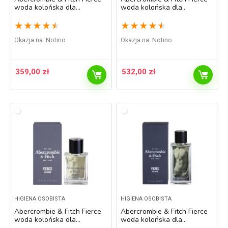
woda kolońska dla
woda kolońska dla
mężczyzn 100 ml
mężczyzn 200 ml
★
★
★
★
★
★
★
★
★
★
Okazja na:
Notino
Okazja na:
Notino
359,00
zł
532,00
zł
HIGIENA OSOBISTA
HIGIENA OSOBISTA
Abercrombie & Fitch Fierce
Abercrombie & Fitch Fierce
woda kolońska dla
woda kolońska dla
mężczyzn 30 ml
mężczyzn 50 ml