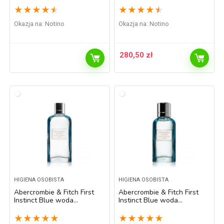
★
★
★
★
★
★
★
★
★
★
Okazja na:
Notino
Okazja na:
Notino
280,50
zł
HIGIENA OSOBISTA
HIGIENA OSOBISTA
Abercrombie & Fitch First
Abercrombie & Fitch First
Instinct Blue woda
Instinct Blue woda
perfumowana dla kobiet
perfumowana dla kobiet 30
100 ml
ml
★
★
★
★
★
★
★
★
★
★