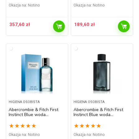
Okazja na:
Notino
Okazja na:
Notino
357,60
zł
189,60
zł
HIGIENA OSOBISTA
HIGIENA OSOBISTA
Abercrombie & Fitch First
Abercrombie & Fitch First
Instinct Blue woda
Instinct Blue woda
perfumowana dla kobiet 50
toaletowa dla mężczyzn 100
ml
ml
★
★
★
★
★
★
★
★
★
★
Okazja na:
Notino
Okazja na:
Notino