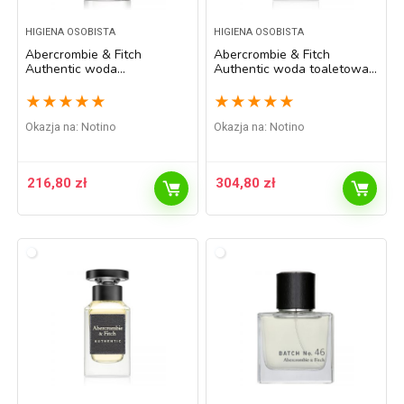
HIGIENA OSOBISTA
HIGIENA OSOBISTA
Abercrombie & Fitch
Abercrombie & Fitch
Authentic woda
Authentic woda toaletowa
perfumowana dla kobiet 50
dla mężczyzn 100 ml
ml
★
★
★
★
★
★
★
★
★
★
Okazja na:
Notino
Okazja na:
Notino
216,80
zł
304,80
zł