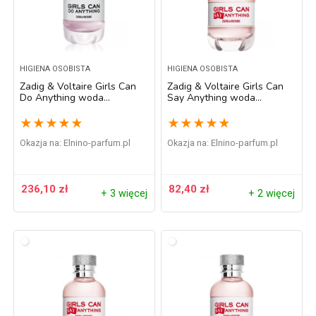
HIGIENA OSOBISTA
HIGIENA OSOBISTA
Zadig & Voltaire Girls Can
Zadig & Voltaire Girls Can
Do Anything woda
Say Anything woda
perfumowana dla kobiet 90
perfumowana dla kobiet 30
ml
ml
★
★
★
★
★
★
★
★
★
★
Okazja na:
elnino-parfum.pl
Okazja na:
elnino-parfum.pl
236,10
zł
82,40
zł
+ 3 więcej
+ 2 więcej