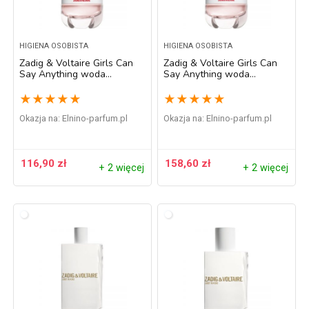
HIGIENA OSOBISTA
HIGIENA OSOBISTA
Zadig & Voltaire Girls Can
Zadig & Voltaire Girls Can
Say Anything woda
Say Anything woda
perfumowana dla kobiet 50
perfumowana dla kobiet 90
ml
ml
★
★
★
★
★
★
★
★
★
★
Okazja na:
elnino-parfum.pl
Okazja na:
elnino-parfum.pl
116,90
zł
158,60
zł
+ 2 więcej
+ 2 więcej