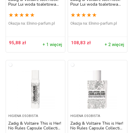
Pour Lui woda toaletowa
Pour Lui woda toaletowa
dla mężczyzn 30 ml
dla mężczyzn 50 ml
★
★
★
★
★
★
★
★
★
★
Okazja na:
elnino-parfum.pl
Okazja na:
elnino-parfum.pl
95,88
zł
108,83
zł
+ 1 więcej
+ 2 więcej
HIGIENA OSOBISTA
HIGIENA OSOBISTA
Zadig & Voltaire This is Her!
Zadig & Voltaire This is Her!
No Rules Capsule Collection
No Rules Capsule Collection
by Virginia Elwood woda
by Virginia Elwood woda