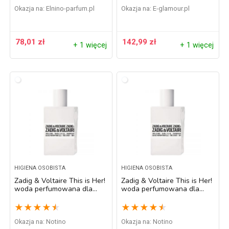
Okazja na:
elnino-parfum.pl
Okazja na:
e-glamour.pl
78,01
zł
142,99
zł
+ 1 więcej
+ 1 więcej
HIGIENA OSOBISTA
HIGIENA OSOBISTA
Zadig & Voltaire This is Her!
Zadig & Voltaire This is Her!
woda perfumowana dla
woda perfumowana dla
kobiet 100 ml
kobiet 30 ml
★
★
★
★
★
★
★
★
★
★
Okazja na:
Notino
Okazja na:
Notino