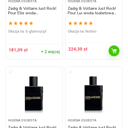
HIGIENA OSOBISTA
HIGIENA OSOBISTA
Zadig & Voltaire Just Rock!
Zadig & Voltaire Just Rock!
Pour Elle woda
Pour Lui woda toaletowa
perfumowana dla kobiet 50
dla mężczyzn 100 ml
ml
★
★
★
★
★
★
★
★
★
★
Okazja na:
e-glamour.pl
Okazja na:
Notino
224,30
zł
181,09
zł
+ 2 więcej
HIGIENA OSOBISTA
HIGIENA OSOBISTA
Zadig & Voltaire Just Rock!
Zadig & Voltaire Just Rock!