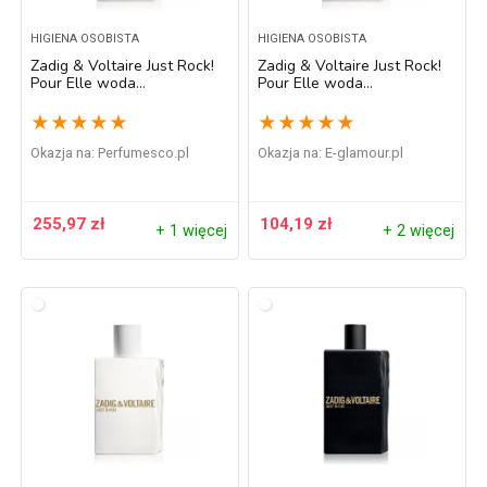
HIGIENA OSOBISTA
HIGIENA OSOBISTA
Zadig & Voltaire Just Rock!
Zadig & Voltaire Just Rock!
Pour Elle woda
Pour Elle woda
perfumowana dla kobiet
perfumowana dla kobiet 30
100 ml
ml
★
★
★
★
★
★
★
★
★
★
Okazja na:
perfumesco.pl
Okazja na:
e-glamour.pl
255,97
zł
104,19
zł
+ 1 więcej
+ 2 więcej