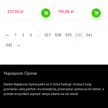
377,50
zł
195,00
zł
←
1
2
3
…
537
538
539
540
541
542
→
Najlepsze Opinie
Serwis Najlepsze Opinie pełni az 3 różne funkcje: możesz tutaj
porównac ceny perfum i kosmetyków, przeczytac opinie na ich temat, a
przede wszystkim wyrazić swoje zdanie na ich temat