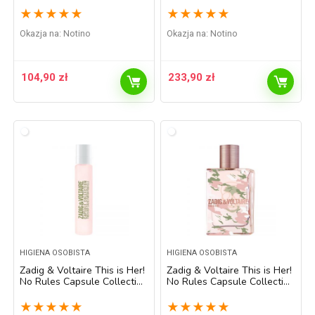
perfumowana dla kobiet 20
perfumowana dla kobiet 50
★
★
★
★
★
★
★
★
★
★
ml
ml
Okazja na:
Notino
Okazja na:
Notino
104,90
zł
233,90
zł
HIGIENA OSOBISTA
HIGIENA OSOBISTA
Zadig & Voltaire This is Her!
Zadig & Voltaire This is Her!
No Rules Capsule Collection
No Rules Capsule Collection
woda perfumowana dla
woda perfumowana dla
kobiet 20 ml
kobiet 50 ml
★
★
★
★
★
★
★
★
★
★