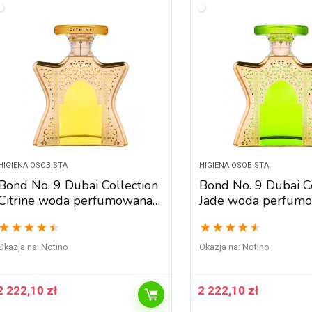
HIGIENA OSOBISTA
HIGIENA OSOBISTA
Bond No. 9 Dubai Collection
Bond No. 9 Dubai Co
Citrine woda perfumowana
Jade woda perfum
unisex 100 ml
unisex 100 ml
★
★
★
★
★
★
★
★
★
★
Okazja na:
Notino
Okazja na:
Notino
2 222,10
zł
2 222,10
zł