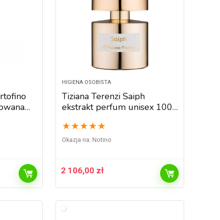
HIGIENA OSOBISTA
rtofino
Tiziana Terenzi Saiph
mowana
ekstrakt perfum unisex 100
ml
★
★
★
★
★
Okazja na:
Notino
2 106,00
zł