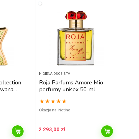
HIGIENA OSOBISTA
llection
Roja Parfums Amore Mio
owana
perfumy unisex 50 ml
★
★
★
★
★
Okazja na:
Notino
2 293,00
zł