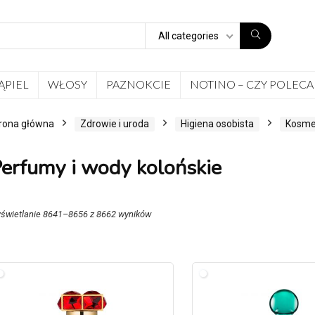
All categories
ĄPIEL
WŁOSY
PAZNOKCIE
NOTINO – CZY POLECA
rona główna
Zdrowie i uroda
Higiena osobista
Kosme
erfumy i wody kolońskie
świetlanie 8641–8656 z 8662 wyników