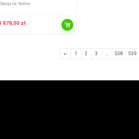
Okazja na:
Notino
3 878,00
zł
←
1
2
3
…
538
539