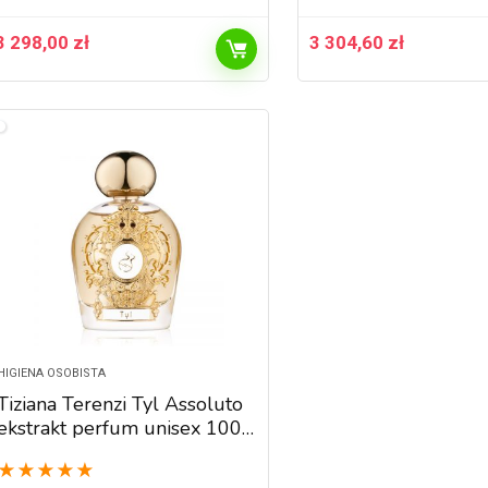
3 298,00
zł
3 304,60
zł
HIGIENA OSOBISTA
Tiziana Terenzi Tyl Assoluto
ekstrakt perfum unisex 100
ml
★
★
★
★
★