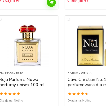
2 763,00
zł
2 968,00
zł
HIGIENA OSOBISTA
HIGIENA OSOBISTA
Roja Parfums Nüwa
Clive Christian No.
perfumy unisex 100 ml
perfumowana dla m
50 ml
★
★
★
★
★
★
★
★
★
★
Okazja na:
Notino
Okazja na:
Notino