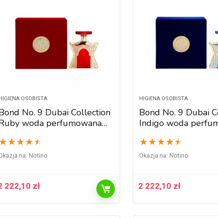
HIGIENA OSOBISTA
HIGIENA OSOBISTA
Bond No. 9 Dubai Collection
Bond No. 9 Dubai Co
Ruby woda perfumowana
Indigo woda perf
unisex 100 ml
unisex 100 ml
★
★
★
★
★
★
★
★
★
★
Okazja na:
Notino
Okazja na:
Notino
2 222,10
zł
2 222,10
zł