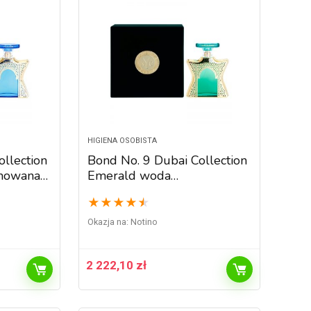
HIGIENA OSOBISTA
llection
Bond No. 9 Dubai Collection
umowana
Emerald woda
perfumowana unisex 100 ml
★
★
★
★
★
Okazja na:
Notino
2 222,10
zł