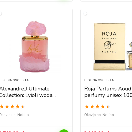
HIGIENA OSOBISTA
HIGIENA OSOBISTA
Alexandre.J Ultimate
Roja Parfums Aoud 
Collection: Lyioli woda
perfumy unisex 10
perfumowana unisex 100 ml
★
★
★
★
★
★
★
★
★
★
Okazja na:
Notino
Okazja na:
Notino