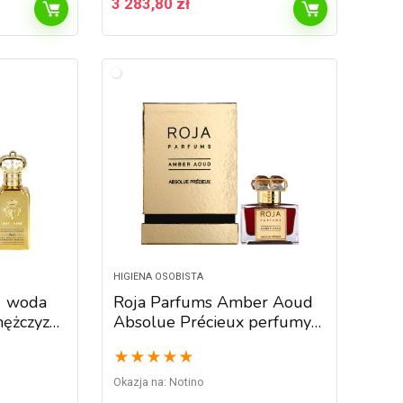
3 283,80
zł
HIGIENA OSOBISTA
 1 woda
Roja Parfums Amber Aoud
ężczyzn
Absolue Précieux perfumy
unisex 30 ml
★
★
★
★
★
Okazja na:
Notino