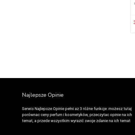
Fcuk
(1)
Fendi
(11)
Ferrari
(13)
Franck Boclet
(3)
Franck Olivier
(1)
Gap
(2)
Gianfranco Ferré
(7)
Gilles Cantuel
(1)
Giorgio Beverly Hills
(1)
Givenchy
(23)
Gucci
(30)
Najlepsze Opinie
Guerlain
(49)
Guess
(23)
Serwis Najlepsze Opinie pełni az 3 różne funkcje: możesz tutaj
Guy Laroche
(1)
porównac ceny perfum i kosmetyków, przeczytac opinie na ich
Hanae Mori
(1)
temat, a przede wszystkim wyrazić swoje zdanie na ich temat
Helene Fischer
(1)
Hermes
(26)