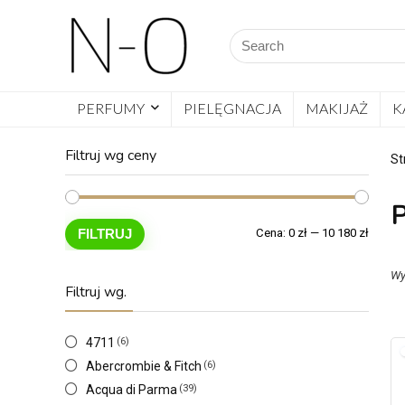
PERFUMY
PIELĘGNACJA
MAKIJAŻ
K
Filtruj wg ceny
St
P
FILTRUJ
Cena:
0 zł
—
10 180 zł
Wy
Filtruj wg.
4711
(6)
Abercrombie & Fitch
(6)
Acqua di Parma
(39)