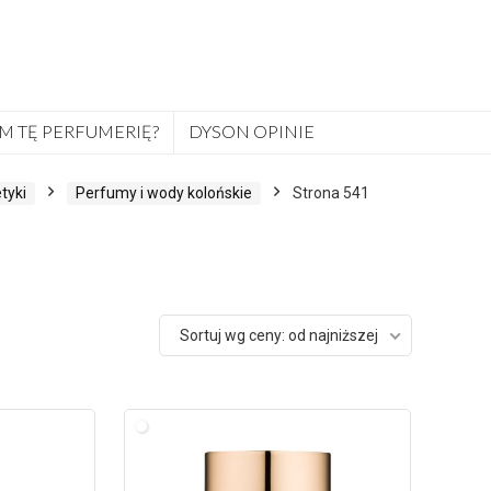
M TĘ PERFUMERIĘ?
DYSON OPINIE
tyki
Perfumy i wody kolońskie
Strona 541
Sortuj wg ceny: od najniższej