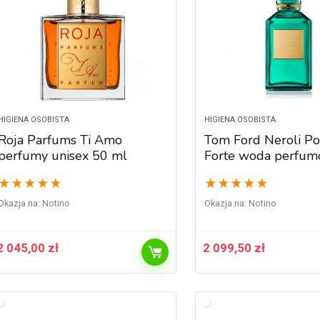
HIGIENA OSOBISTA
HIGIENA OSOBISTA
Roja Parfums Ti Amo
Tom Ford Neroli Po
perfumy unisex 50 ml
Forte woda perfu
unisex 250 ml
★
★
★
★
★
★
★
★
★
★
Okazja na:
Notino
Okazja na:
Notino
2 045,00
zł
2 099,50
zł