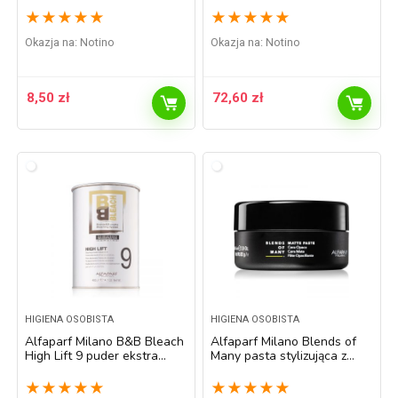
★
★
★
★
★
★
★
★
★
★
Okazja na:
Notino
Okazja na:
Notino
8,50
zł
72,60
zł
HIGIENA OSOBISTA
HIGIENA OSOBISTA
Alfaparf Milano B&B Bleach
Alfaparf Milano Blends of
High Lift 9 puder ekstra
Many pasta stylizująca z
rozświetlający 400 g
matowym wykończeniem 75
ml
★
★
★
★
★
★
★
★
★
★