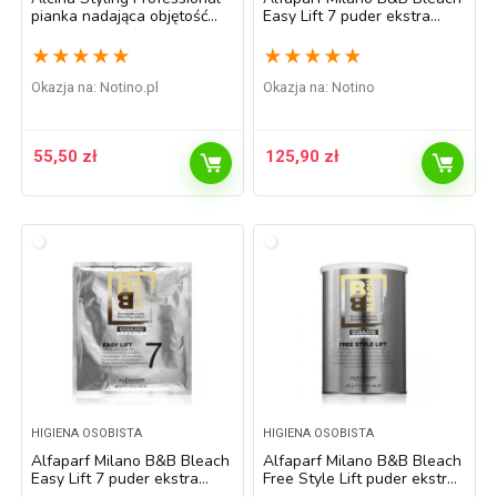
pianka nadająca objętość
Easy Lift 7 puder ekstra
włosom 150 ml
rozświetlający 400 g
★
★
★
★
★
★
★
★
★
★
Okazja na:
notino.pl
Okazja na:
Notino
55,50
zł
125,90
zł
HIGIENA OSOBISTA
HIGIENA OSOBISTA
Alfaparf Milano B&B Bleach
Alfaparf Milano B&B Bleach
Easy Lift 7 puder ekstra
Free Style Lift puder ekstra
rozświetlający 50 g
rozświetlający 400 g