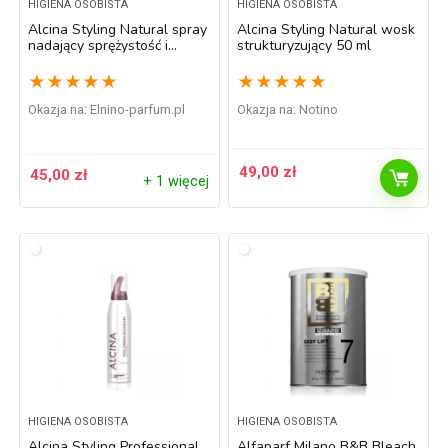
HIGIENA OSOBISTA
HIGIENA OSOBISTA
Alcina Styling Natural spray
Alcina Styling Natural wosk
nadający sprężystość i
strukturyzujący 50 ml
objętość włosom 200 ml
★
★
★
★
★
★
★
★
★
★
Okazja na:
elnino-parfum.pl
Okazja na:
Notino
49,00
zł
45,00
zł
+ 1 więcej
HIGIENA OSOBISTA
HIGIENA OSOBISTA
Alcina Styling Professional
Alfaparf Milano B&B Bleach