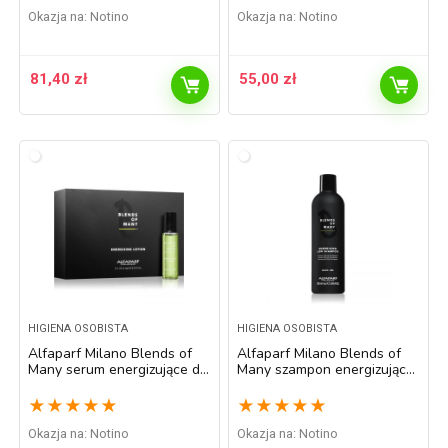
Okazja na:
Notino
Okazja na:
Notino
81,40
zł
55,00
zł
HIGIENA OSOBISTA
HIGIENA OSOBISTA
Alfaparf Milano Blends of
Alfaparf Milano Blends of
Many serum energizujące do
Many szampon energizujący
włosów suchych i
do włosów cienkich i
zniszczonych 12 x 10 ml
delikatnych 250 ml
★
★
★
★
★
★
★
★
★
★
Okazja na:
Notino
Okazja na:
Notino