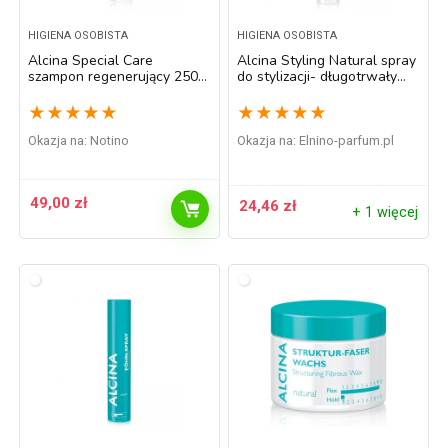
HIGIENA OSOBISTA
HIGIENA OSOBISTA
Alcina Special Care
Alcina Styling Natural spray
szampon regenerujący 250
do stylizacji- długotrwały
ml
efekt 200 ml
★
★
★
★
★
★
★
★
★
★
Okazja na:
Notino
Okazja na:
elnino-parfum.pl
49,00
zł
24,46
zł
+ 1 więcej