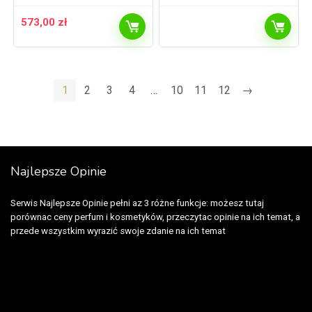
573,00
zł
1
2
3
4
…
10
11
12
→
Najlepsze Opinie
Serwis Najlepsze Opinie pełni az 3 różne funkcje: możesz tutaj
porównac ceny perfum i kosmetyków, przeczytac opinie na ich temat, a
przede wszystkim wyrazić swoje zdanie na ich temat