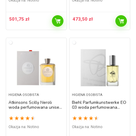
Okazja na:
Notino
Okazja na:
Notino
501,75
zł
473,50
zł
HIGIENA OSOBISTA
HIGIENA OSOBISTA
Atkinsons Scilly Neroli
Biehl Parfumkunstwerke EO
woda perfumowana unisex
03 woda perfumowana
100 ml
unisex 100 ml
★
★
★
★
★
★
★
★
★
★
Okazja na:
Notino
Okazja na:
Notino