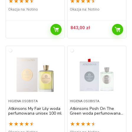
★
★
★
★
★
★
★
★
★
★
Okazja na:
Notino
Okazja na:
Notino
843,00
zł
HIGIENA OSOBISTA
HIGIENA OSOBISTA
Atkinsons My Fair Lily woda
Atkinsons Posh On The
perfumowana unisex 100 ml
Green woda perfumowana
unisex 100 ml
★
★
★
★
★
★
★
★
★
★