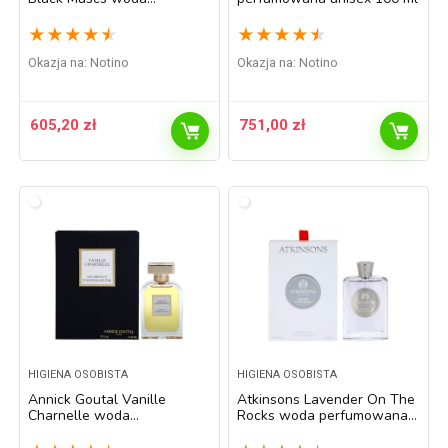
perfumowana unisex 100 ml
★
★
★
★
★
★
★
★
★
★
Okazja na:
Notino
Okazja na:
Notino
605,20
zł
751,00
zł
HIGIENA OSOBISTA
HIGIENA OSOBISTA
Annick Goutal Vanille
Atkinsons Lavender On The
Charnelle woda
Rocks woda perfumowana
perfumowana unisex 75 ml
unisex 100 ml