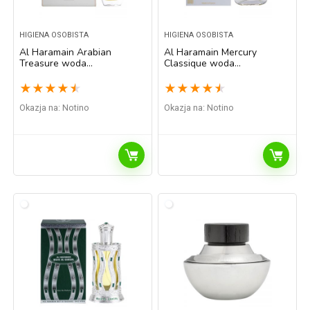
HIGIENA OSOBISTA
HIGIENA OSOBISTA
Al Haramain Arabian
Al Haramain Mercury
Treasure woda
Classique woda
perfumowana unisex 70 ml
perfumowana unisex 100 ml
★
★
★
★
★
★
★
★
★
★
Okazja na:
Notino
Okazja na:
Notino