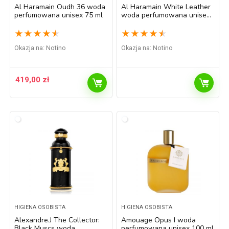
Al Haramain Oudh 36 woda
Al Haramain White Leather
perfumowana unisex 75 ml
woda perfumowana unisex
100 ml
★
★
★
★
★
★
★
★
★
★
Okazja na:
Notino
Okazja na:
Notino
419,00
zł
HIGIENA OSOBISTA
HIGIENA OSOBISTA
Alexandre.J The Collector:
Amouage Opus I woda
Black Muscs woda
perfumowana unisex 100 ml