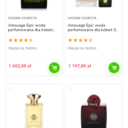
HIGIENA OSOBISTA
HIGIENA OSOBISTA
Amouage Epic woda
Amouage Epic woda
perfumowana dla kobiet
perfumowana dla kobiet 50
100 ml
ml
★
★
★
★
★
★
★
★
★
★
Okazja na:
Notino
Okazja na:
Notino
1 652,00
zł
1 197,00
zł