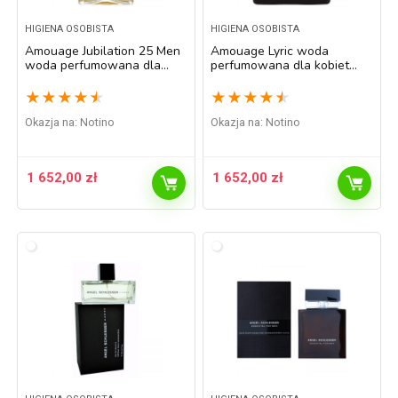
HIGIENA OSOBISTA
HIGIENA OSOBISTA
Amouage Jubilation 25 Men
Amouage Lyric woda
woda perfumowana dla
perfumowana dla kobiet
mężczyzn 100 ml
100 ml
★
★
★
★
★
★
★
★
★
★
Okazja na:
Notino
Okazja na:
Notino
1 652,00
zł
1 652,00
zł