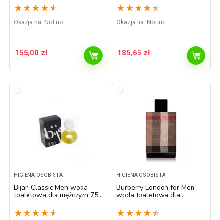
★
★
★
★
★
★
★
★
★
★
Okazja na:
Notino
Okazja na:
Notino
155,00
zł
185,65
zł
HIGIENA OSOBISTA
HIGIENA OSOBISTA
Bijan Classic Men woda
Burberry London for Men
toaletowa dla mężczyzn 75
woda toaletowa dla
ml
mężczyzn 100 ml
★
★
★
★
★
★
★
★
★
★