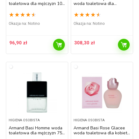
toaletowa dla mężczyzn 100
woda toaletowa dla
ml
mężczyzn 100 ml
★
★
★
★
★
★
★
★
★
★
Okazja na:
Notino
Okazja na:
Notino
96,90
zł
308,30
zł
HIGIENA OSOBISTA
HIGIENA OSOBISTA
Armand Basi Homme woda
Armand Basi Rose Glacee
toaletowa dla mężczyzn 75
woda toaletowa dla kobiet
ml
100 ml