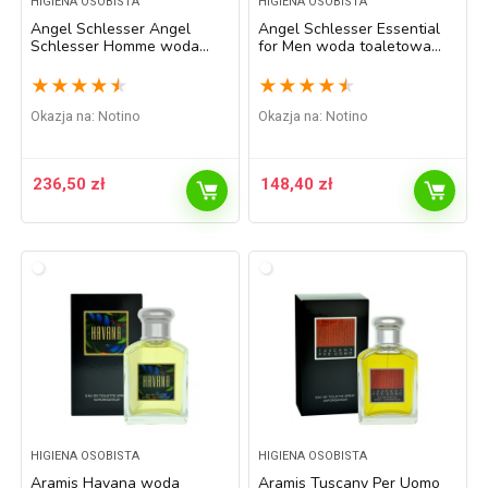
HIGIENA OSOBISTA
HIGIENA OSOBISTA
Angel Schlesser Angel
Angel Schlesser Essential
Schlesser Homme woda
for Men woda toaletowa
toaletowa dla mężczyzn 125
dla mężczyzn 100 ml
ml
★
★
★
★
★
★
★
★
★
★
Okazja na:
Notino
Okazja na:
Notino
236,50
zł
148,40
zł
HIGIENA OSOBISTA
HIGIENA OSOBISTA
Aramis Havana woda
Aramis Tuscany Per Uomo