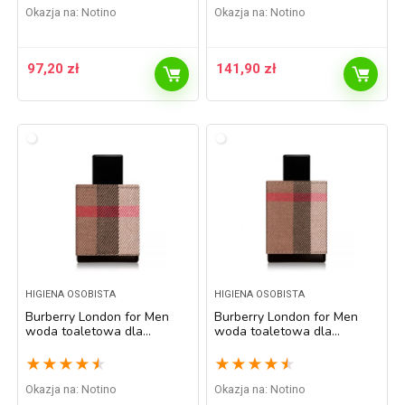
Okazja na:
Notino
Okazja na:
Notino
97,20
zł
141,90
zł
HIGIENA OSOBISTA
HIGIENA OSOBISTA
Burberry London for Men
Burberry London for Men
woda toaletowa dla
woda toaletowa dla
mężczyzn 30 ml
mężczyzn 50 ml
★
★
★
★
★
★
★
★
★
★
Okazja na:
Notino
Okazja na:
Notino