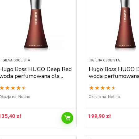
HIGIENA OSOBISTA
HIGIENA OSOBISTA
Hugo Boss HUGO Deep Red
Hugo Boss HUGO 
woda perfumowana dla
woda perfumowana
kobiet 50 ml
kobiet 90 ml
★
★
★
★
★
★
★
★
★
★
Okazja na:
Notino
Okazja na:
Notino
135,40
zł
199,90
zł