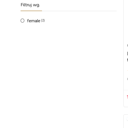
Filtruj wg.
female
(2)