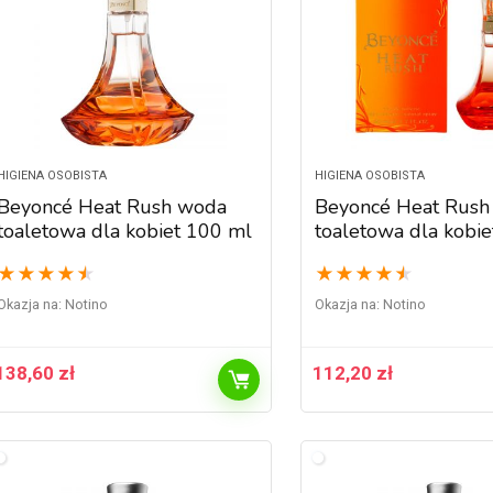
HIGIENA OSOBISTA
HIGIENA OSOBISTA
Beyoncé Heat Rush woda
Beyoncé Heat Rush
toaletowa dla kobiet 100 ml
toaletowa dla kobie
★
★
★
★
★
★
★
★
★
★
Okazja na:
Notino
Okazja na:
Notino
138,60
zł
112,20
zł