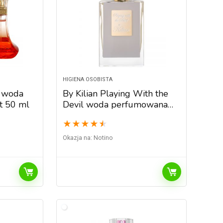
HIGIENA OSOBISTA
 woda
By Kilian Playing With the
t 50 ml
Devil woda perfumowana
dla kobiet 50 ml
★
★
★
★
★
Okazja na:
Notino