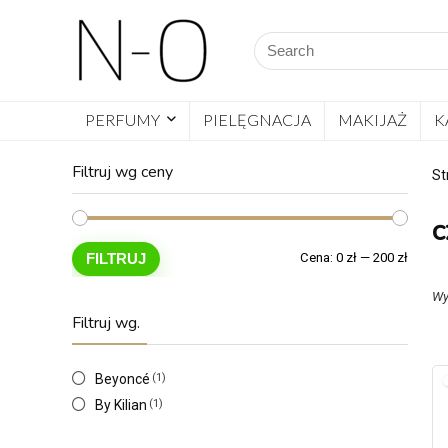
PERFUMY
PIELĘGNACJA
MAKIJAŻ
K
Filtruj wg ceny
St
c
FILTRUJ
Cena:
0 zł
—
200 zł
Wy
Filtruj wg.
Beyoncé
(1)
By Kilian
(1)