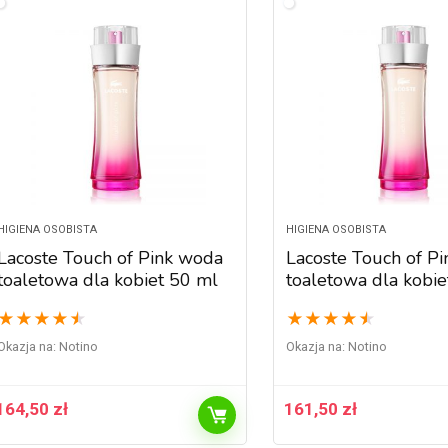
HIGIENA OSOBISTA
HIGIENA OSOBISTA
Lacoste Touch of Pink woda
Lacoste Touch of P
toaletowa dla kobiet 50 ml
toaletowa dla kobie
★
★
★
★
★
★
★
★
★
★
Okazja na:
Notino
Okazja na:
Notino
164,50
zł
161,50
zł