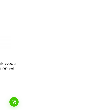
ink woda
t 90 ml