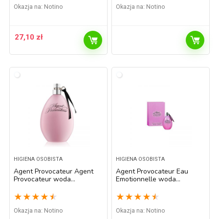
Okazja na:
Notino
Okazja na:
Notino
27,10
zł
HIGIENA OSOBISTA
HIGIENA OSOBISTA
Agent Provocateur Agent
Agent Provocateur Eau
Provocateur woda
Emotionnelle woda
perfumowana dla kobiet
toaletowa dla kobiet 50 ml
100 ml
★
★
★
★
★
★
★
★
★
★
Okazja na:
Notino
Okazja na:
Notino