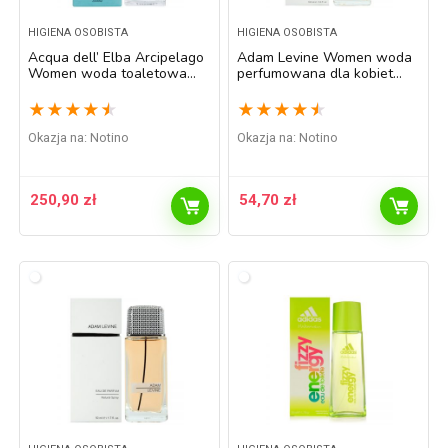
HIGIENA OSOBISTA
HIGIENA OSOBISTA
Acqua dell’ Elba Arcipelago
Adam Levine Women woda
Women woda toaletowa
perfumowana dla kobiet
dla kobiet 50 ml
100 ml
★
★
★
★
★
★
★
★
★
★
Okazja na:
Notino
Okazja na:
Notino
250,90
zł
54,70
zł