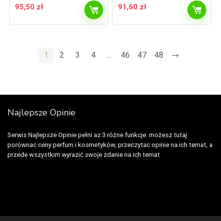
95,50
zł
91,60
zł
1
2
3
4
…
46
47
48
→
Najlepsze Opinie
Serwis Najlepsze Opinie pełni az 3 różne funkcje: możesz tutaj
porównac ceny perfum i kosmetyków, przeczytac opinie na ich temat, a
przede wszystkim wyrazić swoje zdanie na ich temat