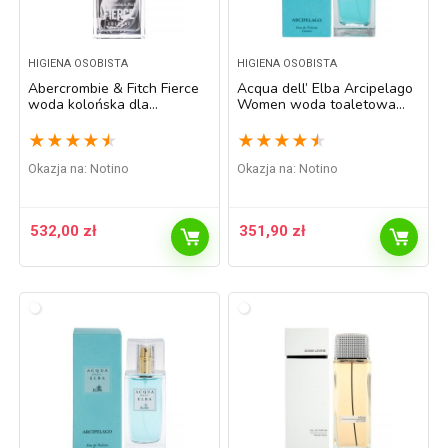
HIGIENA OSOBISTA
HIGIENA OSOBISTA
Abercrombie & Fitch Fierce
Acqua dell’ Elba Arcipelago
woda kolońska dla
Women woda toaletowa
mężczyzn 200 ml
dla kobiet 100 ml
★
★
★
★
★
★
★
★
★
★
Okazja na:
Notino
Okazja na:
Notino
532,00
zł
351,90
zł