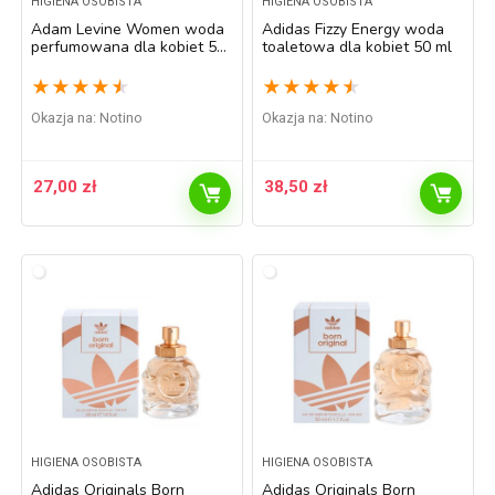
HIGIENA OSOBISTA
HIGIENA OSOBISTA
Adam Levine Women woda
Adidas Fizzy Energy woda
perfumowana dla kobiet 50
toaletowa dla kobiet 50 ml
ml
★
★
★
★
★
★
★
★
★
★
Okazja na:
Notino
Okazja na:
Notino
27,00
zł
38,50
zł
HIGIENA OSOBISTA
HIGIENA OSOBISTA
Adidas Originals Born
Adidas Originals Born