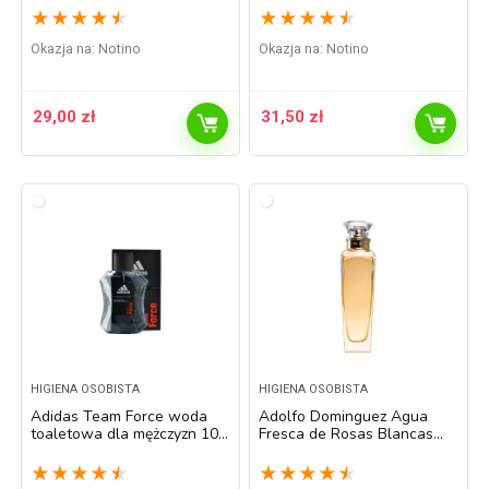
ml
★
★
★
★
★
★
★
★
★
★
Okazja na:
Notino
Okazja na:
Notino
29,00
zł
31,50
zł
HIGIENA OSOBISTA
HIGIENA OSOBISTA
Adidas Team Force woda
Adolfo Dominguez Agua
toaletowa dla mężczyzn 100
Fresca de Rosas Blancas
ml
woda toaletowa dla kobiet
120 ml
★
★
★
★
★
★
★
★
★
★