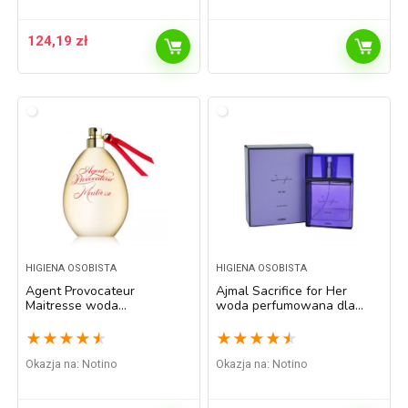
124,19
zł
HIGIENA OSOBISTA
HIGIENA OSOBISTA
Agent Provocateur
Ajmal Sacrifice for Her
Maitresse woda
woda perfumowana dla
perfumowana dla kobiet
kobiet 50 ml
100 ml
★
★
★
★
★
★
★
★
★
★
Okazja na:
Notino
Okazja na:
Notino