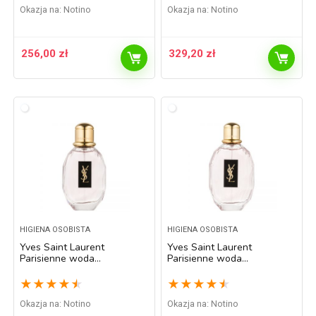
Okazja na:
Notino
Okazja na:
Notino
256,00
zł
329,20
zł
HIGIENA OSOBISTA
HIGIENA OSOBISTA
Yves Saint Laurent
Yves Saint Laurent
Parisienne woda
Parisienne woda
perfumowana dla kobiet 50
perfumowana dla kobiet 90
ml
ml
★
★
★
★
★
★
★
★
★
★
Okazja na:
Notino
Okazja na:
Notino