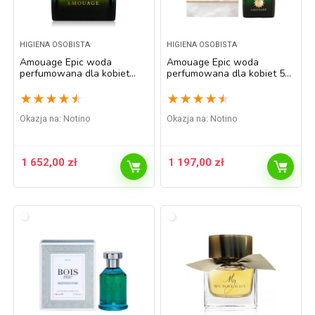
HIGIENA OSOBISTA
HIGIENA OSOBISTA
Amouage Epic woda
Amouage Epic woda
perfumowana dla kobiet
perfumowana dla kobiet 50
100 ml
ml
★
★
★
★
★
★
★
★
★
★
Okazja na:
Notino
Okazja na:
Notino
1 652,00
zł
1 197,00
zł