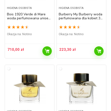
HIGIENA OSOBISTA
HIGIENA OSOBISTA
Bois 1920 Verde di Mare
Burberry My Burberry woda
woda perfumowana unisex
perfumowana dla kobiet 30
100 ml
ml
★
★
★
★
★
★
★
★
★
★
Okazja na:
Notino
Okazja na:
Notino
710,00
zł
223,30
zł