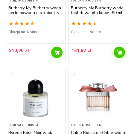
HIGIENA OSOBISTA
HIGIENA OSOBISTA
Burberry My Burberry woda
Burberry My Burberry woda
perfumowana dla kobiet 50
toaletowa dla kobiet 90 ml
ml
★
★
★
★
★
★
★
★
★
★
Okazja na:
Notino
Okazja na:
Notino
310,90
zł
161,82
zł
HIGIENA OSOBISTA
HIGIENA OSOBISTA
Byredo Rose Noir woda
Chloé Roses de Chloé woda