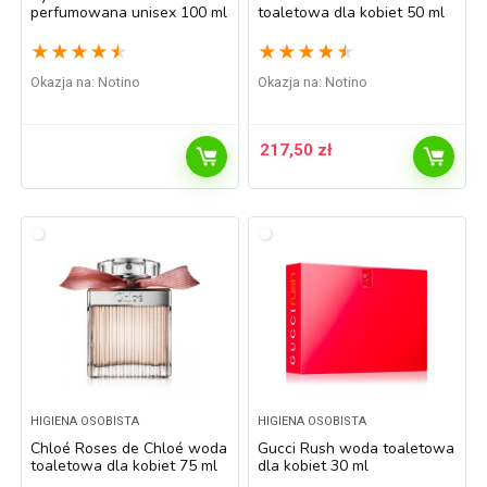
perfumowana unisex 100 ml
toaletowa dla kobiet 50 ml
★
★
★
★
★
★
★
★
★
★
Okazja na:
Notino
Okazja na:
Notino
217,50
zł
HIGIENA OSOBISTA
HIGIENA OSOBISTA
Chloé Roses de Chloé woda
Gucci Rush woda toaletowa
toaletowa dla kobiet 75 ml
dla kobiet 30 ml