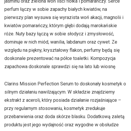
jaśminu oraz zielona woń liści fiołka i pomarańczy. Serce
perfum łączy w sobie zapachy białych kwiatów, na
pierwszy plan wysuwa się wyrazista woń akacji, magnolii i
kwiatów pomarańczy, którym głębi dodają marokańskie
róże. Nuty bazy łączą w sobie słodycz i zmysłowość,
dominuje w nich miód, wanilia, labdanum oraz cywet. Ze
względu na piękny, kryształowy flakon, perfumy będą się
doskonale prezentować na półce toaletki. Kompozycja
zapachowa doskonale sprawdzi się na lato lub wiosnę.
Clarins Mission Perfection Serum to doskonały kosmetyk o
silnym działaniu nawilżającym. W składzie znajdziemy
ekstrakt z aceroli, który posiada działanie rozjaśniające –
przy regularnym stosowaniu, kosmetyk zredukuje
przebarwienia oraz doda skórze blasku. Dodatkową zaletą
produktu jest jego wydajność oraz wygodne w obsłudze