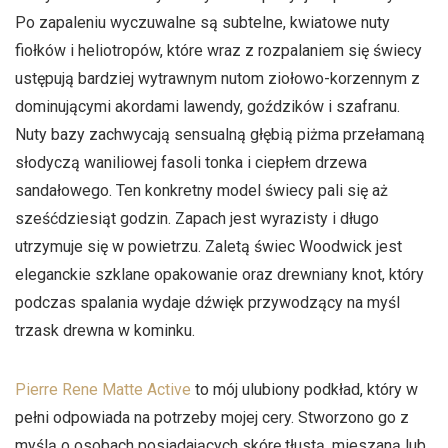
Po zapaleniu wyczuwalne są subtelne, kwiatowe nuty
fiołków i heliotropów, które wraz z rozpalaniem się świecy
ustępują bardziej wytrawnym nutom ziołowo-korzennym z
dominującymi akordami lawendy, goździków i szafranu.
Nuty bazy zachwycają sensualną głębią piżma przełamaną
słodyczą waniliowej fasoli tonka i ciepłem drzewa
sandałowego. Ten konkretny model świecy pali się aż
sześćdziesiąt godzin. Zapach jest wyrazisty i długo
utrzymuje się w powietrzu. Zaletą świec Woodwick jest
eleganckie szklane opakowanie oraz drewniany knot, który
podczas spalania wydaje dźwięk przywodzący na myśl
trzask drewna w kominku.
Pierre Rene Matte Active
to mój ulubiony podkład, który w
pełni odpowiada na potrzeby mojej cery. Stworzono go z
myślą o osobach posiadających skórę tłustą, mieszaną lub