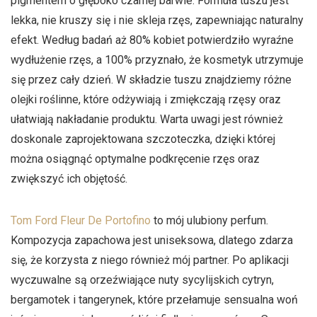
pigmentem o głęboko czarnej barwie. Formuła tuszu jest
lekka, nie kruszy się i nie skleja rzęs, zapewniając naturalny
efekt. Według badań aż 80% kobiet potwierdziło wyraźne
wydłużenie rzęs, a 100% przyznało, że kosmetyk utrzymuje
się przez cały dzień. W składzie tuszu znajdziemy różne
olejki roślinne, które odżywiają i zmiękczają rzęsy oraz
ułatwiają nakładanie produktu. Warta uwagi jest również
doskonale zaprojektowana szczoteczka, dzięki której
można osiągnąć optymalne podkręcenie rzęs oraz
zwiększyć ich objętość.
Tom Ford Fleur De Portofino
to mój ulubiony perfum.
Kompozycja zapachowa jest uniseksowa, dlatego zdarza
się, że korzysta z niego również mój partner. Po aplikacji
wyczuwalne są orzeźwiające nuty sycylijskich cytryn,
bergamotek i tangerynek, które przełamuje sensualna woń