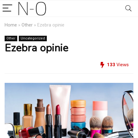
Home
»
Other
»
Ezebra opinie
Other
Uncategorized
Ezebra opinie
133
Views