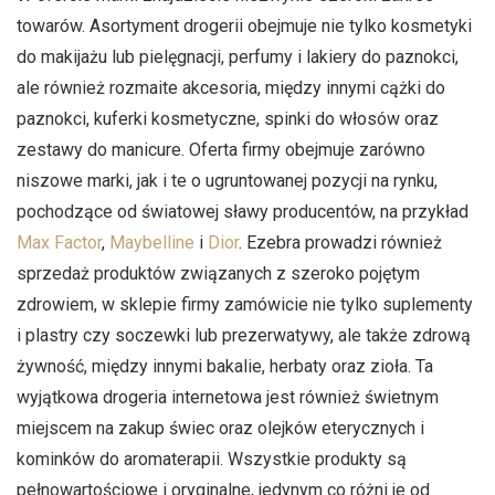
towarów. Asortyment drogerii obejmuje nie tylko kosmetyki
do makijażu lub pielęgnacji, perfumy i lakiery do paznokci,
ale również rozmaite akcesoria, między innymi cążki do
paznokci, kuferki kosmetyczne, spinki do włosów oraz
zestawy do manicure. Oferta firmy obejmuje zarówno
niszowe marki, jak i te o ugruntowanej pozycji na rynku,
pochodzące od światowej sławy producentów, na przykład
Max Factor
,
Maybelline
i
Dior
. Ezebra prowadzi również
sprzedaż produktów związanych z szeroko pojętym
zdrowiem, w sklepie firmy zamówicie nie tylko suplementy
i plastry czy soczewki lub prezerwatywy, ale także zdrową
żywność, między innymi bakalie, herbaty oraz zioła. Ta
wyjątkowa drogeria internetowa jest również świetnym
miejscem na zakup świec oraz olejków eterycznych i
kominków do aromaterapii. Wszystkie produkty są
pełnowartościowe i oryginalne, jedynym co różni je od