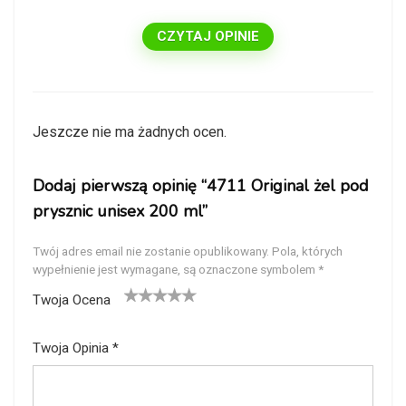
CZYTAJ OPINIE
Jeszcze nie ma żadnych ocen.
Dodaj pierwszą opinię “4711 Original żel pod
prysznic unisex 200 ml”
Twój adres email nie zostanie opublikowany.
Pola, których
wypełnienie jest wymagane, są oznaczone symbolem
*
Twoja Ocena
1
2
3
4
5
Twoja Opinia
*