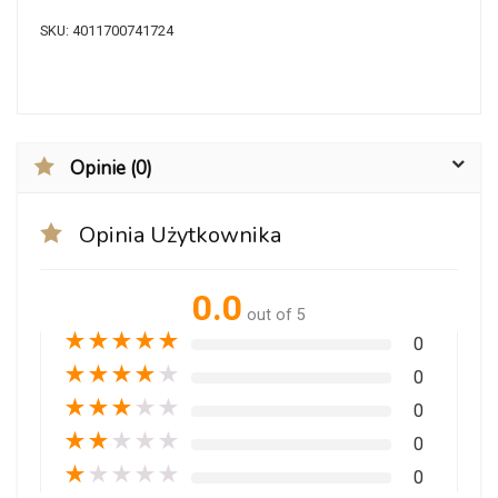
SKU:
4011700741724
Opinie (0)
Opinia Użytkownika
0.0
out of 5
★
★
★
★
★
0
★
★
★
★
★
0
★
★
★
★
★
0
★
★
★
★
★
0
★
★
★
★
★
0