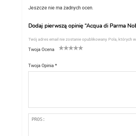
Jeszcze nie ma żadnych ocen.
Dodaj pierwszą opinię “Acqua di Parma Nob
Twój adres email nie zostanie opublikowany.
Pola, których 
Twoja Ocena
1
2
3
4
5
Twoja Opinia
*