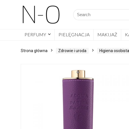
PERFUMY
PIELĘGNACJA
MAKIJAŻ
K
Strona główna
Zdrowie i uroda
Higiena osobist