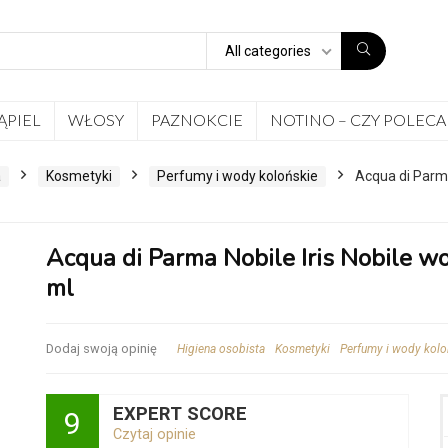
All categories
ĄPIEL
WŁOSY
PAZNOKCIE
NOTINO – CZY POLECA
a
Kosmetyki
Perfumy i wody kolońskie
Acqua di Parma
Acqua di Parma Nobile Iris Nobile 
ml
Dodaj swoją opinię
Higiena osobista
Kosmetyki
Perfumy i wody kolo
EXPERT SCORE
9
Czytaj opinie