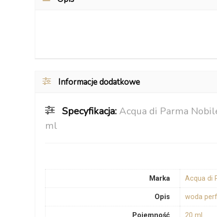
Informacje dodatkowe
Specyfikacja:
Acqua di Parma Nobil
ml
Marka
Acqua di
Opis
woda per
Pojemność
20 ml