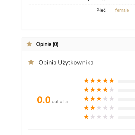
Płeć
female
Opinie (0)
Opinia Użytkownika
★
★
★
★
★
★
★
★
★
★
0.0
★
★
★
★
★
out of 5
★
★
★
★
★
★
★
★
★
★