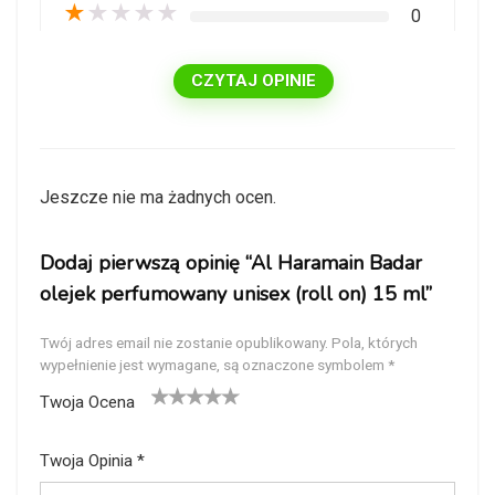
★
★
★
★
★
0
CZYTAJ OPINIE
Jeszcze nie ma żadnych ocen.
Dodaj pierwszą opinię “Al Haramain Badar
olejek perfumowany unisex (roll on) 15 ml”
Twój adres email nie zostanie opublikowany.
Pola, których
wypełnienie jest wymagane, są oznaczone symbolem
*
Twoja Ocena
1
2
3
4
5
Twoja Opinia
*