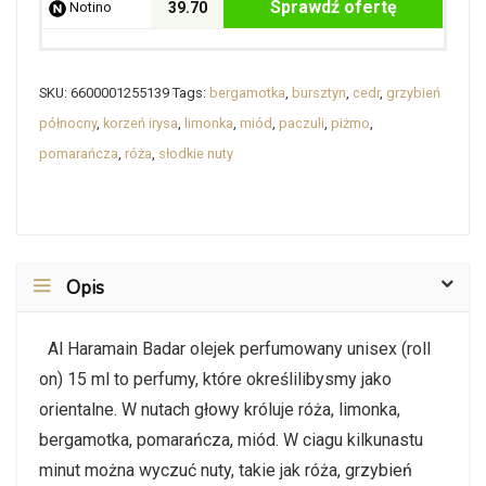
Sprawdź ofertę
Notino
39.70
SKU:
6600001255139
Tags:
bergamotka
,
bursztyn
,
cedr
,
grzybień
północny
,
korzeń irysa
,
limonka
,
miód
,
paczuli
,
piżmo
,
pomarańcza
,
róża
,
słodkie nuty
Opis
Al Haramain Badar olejek perfumowany unisex (roll
on) 15 ml to perfumy, które określilibysmy jako
orientalne. W nutach głowy króluje róża, limonka,
bergamotka, pomarańcza, miód. W ciagu kilkunastu
minut można wyczuć nuty, takie jak róża, grzybień