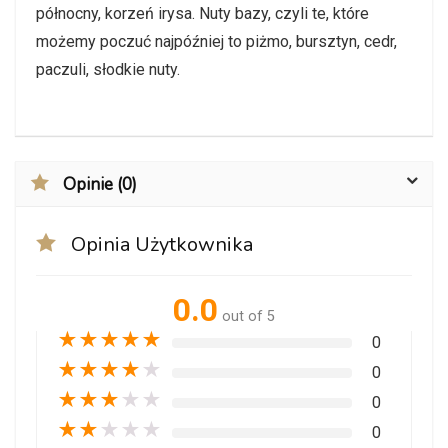
północny, korzeń irysa. Nuty bazy, czyli te, które
możemy poczuć najpóźniej to piżmo, bursztyn, cedr,
paczuli, słodkie nuty.
Opinie (0)
Opinia Użytkownika
0.0
out of 5
★
★
★
★
★
0
★
★
★
★
★
0
★
★
★
★
★
0
★
★
★
★
★
0