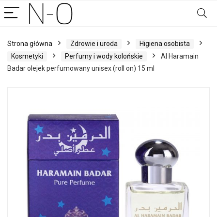
Strona główna
Zdrowie i uroda
Higiena osobista
Kosmetyki
Perfumy i wody kolońskie
Al Haramain
Badar olejek perfumowany unisex (roll on) 15 ml