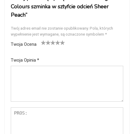
Colours szminka w sztyfcie odcień Sheer
Peach”
Twój adres email nie zostanie opublikowany.
Pola, których
wypełnienie jest wymagane, są oznaczone symbolem
*
Twoja Ocena
1
2
3
4
5
Twoja Opinia
*