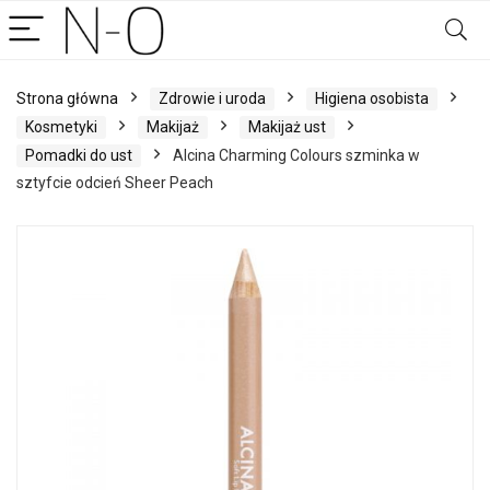
Strona główna
Zdrowie i uroda
Higiena osobista
Kosmetyki
Makijaż
Makijaż ust
Pomadki do ust
Alcina Charming Colours szminka w
sztyfcie odcień Sheer Peach