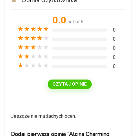
Opinia Użytkownika
0.0
out of 5
★
★
★
★
★
0
★
★
★
★
★
0
★
★
★
★
★
0
★
★
★
★
★
0
★
★
★
★
★
0
CZYTAJ OPINIE
Jeszcze nie ma żadnych ocen.
Dodaj pierwszą opinię “Alcina Charming