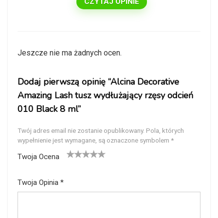
CZYTAJ OPINIE
Jeszcze nie ma żadnych ocen.
Dodaj pierwszą opinię “Alcina Decorative
Amazing Lash tusz wydłużający rzęsy odcień
010 Black 8 ml”
Twój adres email nie zostanie opublikowany.
Pola, których
wypełnienie jest wymagane, są oznaczone symbolem
*
Twoja Ocena
1
2
3
4
5
Twoja Opinia
*