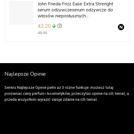
John Frieda Frizz Ease Extra Strenght
serum odżywczeserum odżywcze do
włosów nieposłusznych...
43.20
45.90
Najlepsze Opinie
Serwis Najlepsze Opinie pełni az 3 różne funkcje: możesz tutaj
porównac ceny perfum i kosmetyków, przeczytac opinie na ich temat, a
przede wszystkim wyrazić swoje zdanie na ich temat