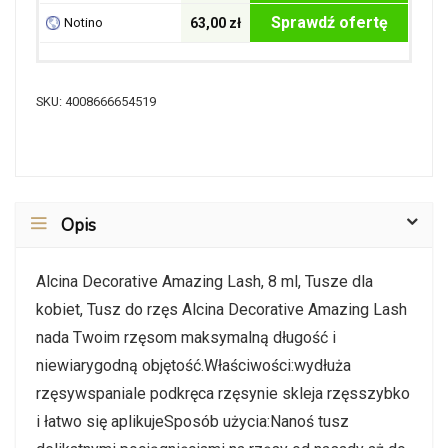
Sprawdź ofertę
Notino
63,00 zł
SKU:
4008666654519
Opis
Alcina Decorative Amazing Lash, 8 ml, Tusze dla
kobiet, Tusz do rzęs Alcina Decorative Amazing Lash
nada Twoim rzęsom maksymalną długość i
niewiarygodną objętość.Właściwości:wydłuża
rzęsywspaniale podkręca rzęsynie skleja rzęsszybko
i łatwo się aplikujeSposób użycia:Nanoś tusz