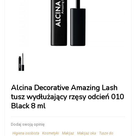
Alcina Decorative Amazing Lash
tusz wydłużający rzęsy odcień 010
Black 8 ml
Dodaj swoją opinię
Higiena osobista
Kosmetyki
Makijaż
Makijaż oka
Tusze do