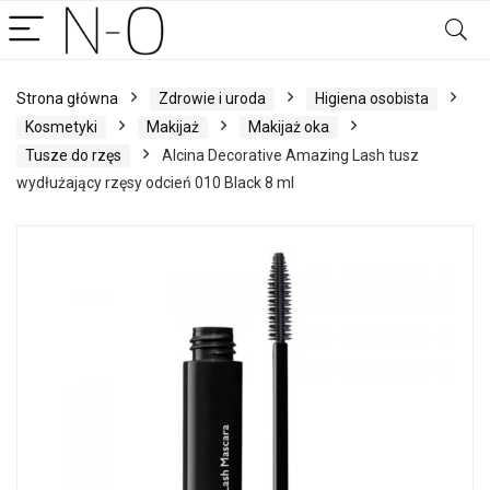
Strona główna
Zdrowie i uroda
Higiena osobista
Kosmetyki
Makijaż
Makijaż oka
Tusze do rzęs
Alcina Decorative Amazing Lash tusz
wydłużający rzęsy odcień 010 Black 8 ml