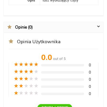
Opis
tusz wydłużający rzęsy
Opinie (0)
Opinia Użytkownika
0.0
out of 5
★
★
★
★
★
0
★
★
★
★
★
0
★
★
★
★
★
0
★
★
★
★
★
0
★
★
★
★
★
0