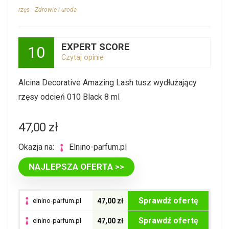
rzęs
Zdrowie i uroda
EXPERT SCORE
10
Czytaj opinie
Alcina Decorative Amazing Lash tusz wydłużający
rzęsy odcień 010 Black 8 ml
47,00
zł
Okazja na:
elnino-parfum.pl
NAJLEPSZA OFERTA >>
Sprawdź ofertę
elnino-parfum.pl
47,00 zł
Sprawdź ofertę
elnino-parfum.pl
47,00 zł