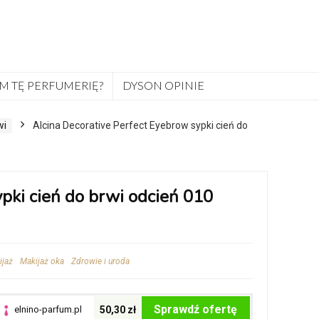
M TĘ PERFUMERIĘ?
DYSON OPINIE
wi
Alcina Decorative Perfect Eyebrow sypki cień do
pki cień do brwi odcień 010
ijaż
Makijaż oka
Zdrowie i uroda
Sprawdź ofertę
elnino-parfum.pl
50,30 zł