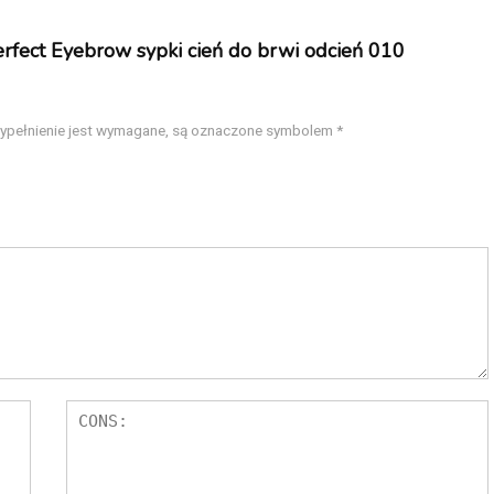
erfect Eyebrow sypki cień do brwi odcień 010
wypełnienie jest wymagane, są oznaczone symbolem
*