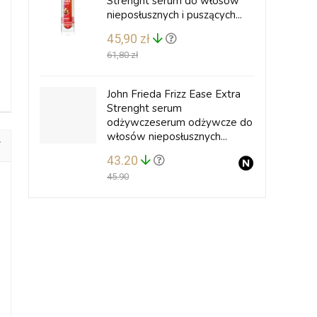
Strenght serum do włosów
nieposłusznych i puszących...
45,90 zł
61,80 zł
John Frieda Frizz Ease Extra
Strenght serum
odżywczeserum odżywcze do
włosów nieposłusznych...
43.20
45.90