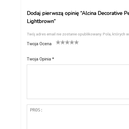
Dodaj pierwszą opinię “Alcina Decorative P
Lightbrown”
Twój adres email nie zostanie opublikowany.
Pola, których 
Twoja Ocena
1
2
3
4
5
Twoja Opinia
*