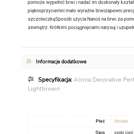
pomoże wypełnić brwi i nadać im doskonały kształt
pięknoprzyciemni mało wyraźne brwizapewni precyz
szczoteczkąSposób użycia:Nanoś na brwi za pomoc
zewnątrz. Krótkimi pociągnięciami narysuj i uzupełn
Informacje dodatkowe
Specyfikacja:
Alcina Decorative Per
Lightbrown
Płeć
female
Opis
sypki cień