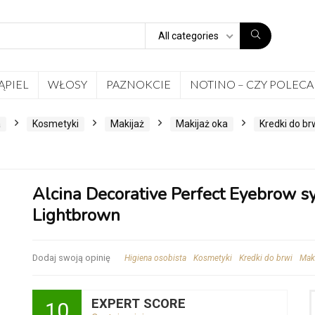
All categories
ĄPIEL
WŁOSY
PAZNOKCIE
NOTINO – CZY POLECA
a
Kosmetyki
Makijaż
Makijaż oka
Kredki do br
Alcina Decorative Perfect Eyebrow sy
Lightbrown
Dodaj swoją opinię
Higiena osobista
Kosmetyki
Kredki do brwi
Mak
EXPERT SCORE
10