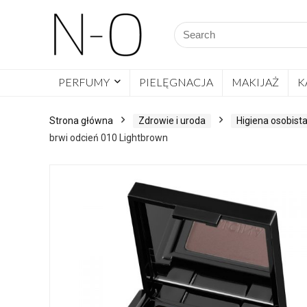
PERFUMY
PIELĘGNACJA
MAKIJAŻ
K
Strona główna
Zdrowie i uroda
Higiena osobist
brwi odcień 010 Lightbrown