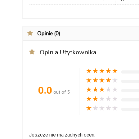
Opinie (0)
Opinia Użytkownika
★
★
★
★
★
★
★
★
★
★
0.0
★
★
★
★
★
out of 5
★
★
★
★
★
★
★
★
★
★
Jeszcze nie ma żadnych ocen.