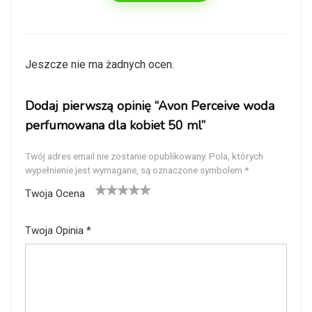
Jeszcze nie ma żadnych ocen.
Dodaj pierwszą opinię “Avon Perceive woda
perfumowana dla kobiet 50 ml”
Twój adres email nie zostanie opublikowany.
Pola, których
wypełnienie jest wymagane, są oznaczone symbolem
*
Twoja Ocena
1
2
3
4
5
Twoja Opinia
*