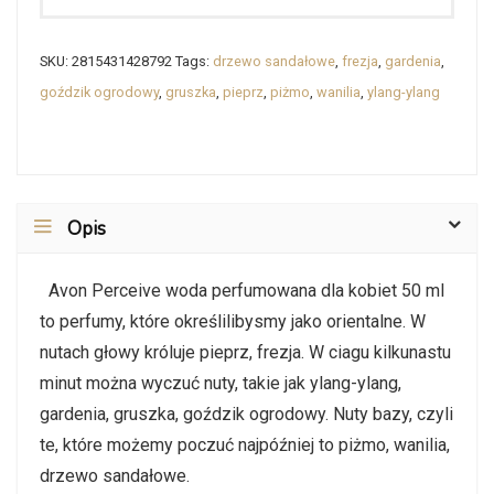
SKU:
2815431428792
Tags:
drzewo sandałowe
,
frezja
,
gardenia
,
goździk ogrodowy
,
gruszka
,
pieprz
,
piżmo
,
wanilia
,
ylang-ylang
Opis
Avon Perceive woda perfumowana dla kobiet 50 ml
to perfumy, które określilibysmy jako orientalne. W
nutach głowy króluje pieprz, frezja. W ciagu kilkunastu
minut można wyczuć nuty, takie jak ylang-ylang,
gardenia, gruszka, goździk ogrodowy. Nuty bazy, czyli
te, które możemy poczuć najpóźniej to piżmo, wanilia,
drzewo sandałowe.