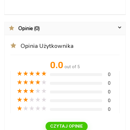
Opinie (0)
Opinia Użytkownika
0.0
out of 5
★
★
★
★
★
0
★
★
★
★
★
0
★
★
★
★
★
0
★
★
★
★
★
0
★
★
★
★
★
0
CZYTAJ OPINIE