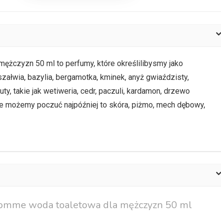
żczyzn 50 ml to perfumy, które określilibysmy jako
 szałwia, bazylia, bergamotka, kminek, anyż gwiaździsty,
y, takie jak wetiweria, cedr, paczuli, kardamon, drzewo
tóre możemy poczuć najpóźniej to skóra, piżmo, mech dębowy,
Homme woda toaletowa dla mężczyzn 50 ml