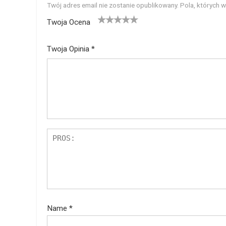
Twój adres email nie zostanie opublikowany.
Pola, których 
Twoja Ocena
1
2
3
4
5
Twoja Opinia
*
Name
*