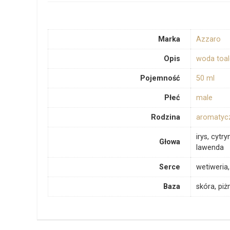
Marka
Azzaro
Opis
woda toa
Pojemność
50 ml
Płeć
male
Rodzina
aromatyc
irys, cytr
Głowa
lawenda
Serce
wetiweria
Baza
skóra, pi