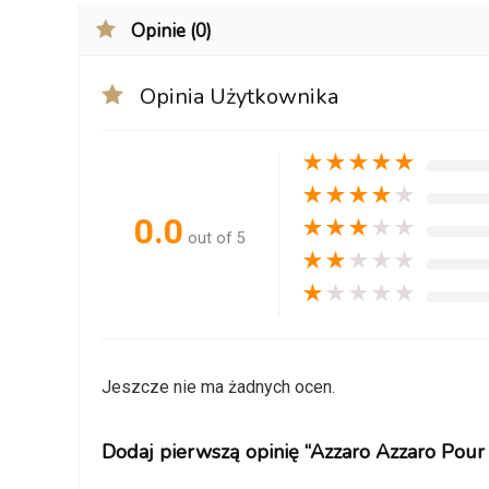
Opinie (0)
Opinia Użytkownika
★
★
★
★
★
★
★
★
★
★
0.0
★
★
★
★
★
out of 5
★
★
★
★
★
★
★
★
★
★
Jeszcze nie ma żadnych ocen.
Dodaj pierwszą opinię “Azzaro Azzaro Po