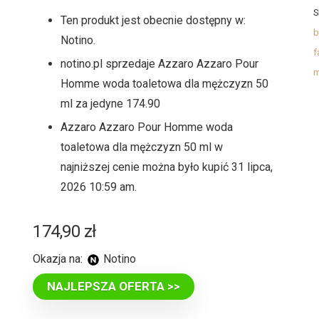
S
Ten produkt jest obecnie dostępny w:
b
Notino.
f
notino.pl sprzedaje Azzaro Azzaro Pour
m
Homme woda toaletowa dla mężczyzn 50
ml za jedyne 174.90
Azzaro Azzaro Pour Homme woda
toaletowa dla mężczyzn 50 ml w
najniższej cenie można było kupić 31 lipca,
2026 10:59 am.
174,90
zł
Okazja na:
Notino
NAJLEPSZA OFERTA >>