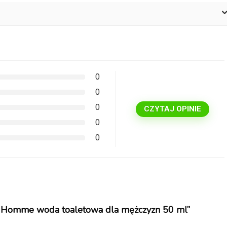
0
0
0
CZYTAJ OPINIE
0
0
ur Homme woda toaletowa dla mężczyzn 50 ml”