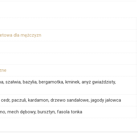
letowa dla mężczyzn
zne
yna, szałwia, bazylia, bergamotka, kminek, anyż gwiaździsty,
, cedr, paczuli, kardamon, drzewo sandałowe, jagody jałowca
żmo, mech dębowy, bursztyn, fasola tonka