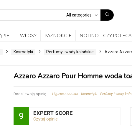
All categories
ĄPIEL
WŁOSY
PAZNOKCIE
NOTINO – CZY POLECA
a
Kosmetyki
Perfumy i wody kolońskie
Azzaro Azzar
Azzaro Azzaro Pour Homme woda toa
Dodaj swoją opinię
Higiena osobista
Kosmetyki
Perfumy i wody kolo
EXPERT SCORE
9
Czytaj opinie