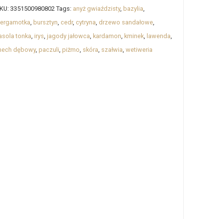
KU:
3351500980802
Tags:
anyż gwiaździsty
,
bazylia
,
ergamotka
,
bursztyn
,
cedr
,
cytryna
,
drzewo sandałowe
,
asola tonka
,
irys
,
jagody jałowca
,
kardamon
,
kminek
,
lawenda
,
ech dębowy
,
paczuli
,
piżmo
,
skóra
,
szałwia
,
wetiweria