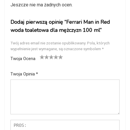
Jeszcze nie ma żadnych ocen.
Dodaj pierwszą opinię “Ferrari Man in Red
woda toaletowa dla mężczyzn 100 ml”
Twój adres email nie zostanie opublikowany.
Pola, których
wypełnienie jest wymagane, są oznaczone symbolem
*
Twoja Ocena
1
2
3
4
5
Twoja Opinia
*