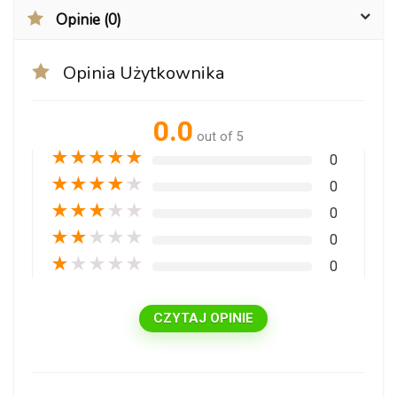
Opinie (0)
Opinia Użytkownika
0.0
out of 5
★
★
★
★
★
0
★
★
★
★
★
0
★
★
★
★
★
0
★
★
★
★
★
0
★
★
★
★
★
0
CZYTAJ OPINIE