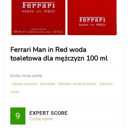
Ferrari Man in Red woda
toaletowa dla mężczyzn 100 ml
Dodaj swoją opinię
Higiena osobista
Kosmetyki
Perfumy i wody kolońskie
Zdrowie i
uroda
EXPERT SCORE
9
Czytaj opinie