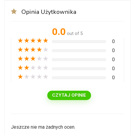
Opinia Użytkownika
0.0
out of 5
★
★
★
★
★
0
★
★
★
★
★
0
★
★
★
★
★
0
★
★
★
★
★
0
★
★
★
★
★
0
CZYTAJ OPINIE
Jeszcze nie ma żadnych ocen.