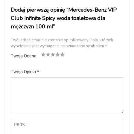
Dodaj pierwszą opinię “Mercedes-Benz VIP
Club Infinite Spicy woda toaletowa dla
mężczyzn 100 ml”
Twój adres email nie zostanie opublikowany.
Pola, których
wypełnienie jest wymagane, są oznaczone symbolem
*
Twoja Ocena
1
2
3
4
5
Twoja Opinia
*