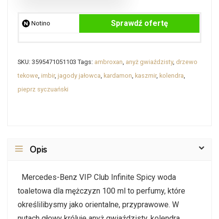
Sprawdź ofertę
Notino
SKU:
3595471051103
Tags:
ambroxan
,
anyż gwiaździsty
,
drzewo
tekowe
,
imbir
,
jagody jałowca
,
kardamon
,
kaszmir
,
kolendra
,
pieprz syczuański
Opis
Mercedes-Benz VIP Club Infinite Spicy woda
toaletowa dla mężczyzn 100 ml to perfumy, które
określilibysmy jako orientalne, przyprawowe. W
nutach głowy króluje anyż gwiaździsty, kolendra,