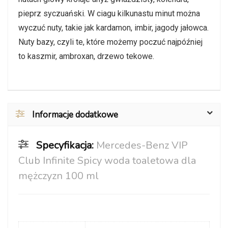
pieprz syczuański. W ciagu kilkunastu minut można
wyczuć nuty, takie jak kardamon, imbir, jagody jałowca.
Nuty bazy, czyli te, które możemy poczuć najpóźniej
to kaszmir, ambroxan, drzewo tekowe.
Informacje dodatkowe
Specyfikacja:
Mercedes-Benz VIP
Club Infinite Spicy woda toaletowa dla
mężczyzn 100 ml