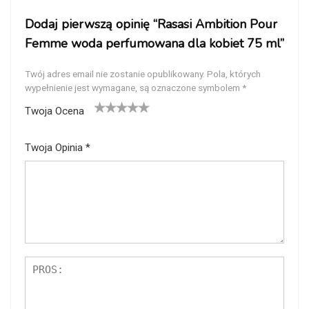
Dodaj pierwszą opinię “Rasasi Ambition Pour
Femme woda perfumowana dla kobiet 75 ml”
Twój adres email nie zostanie opublikowany.
Pola, których
wypełnienie jest wymagane, są oznaczone symbolem
*
Twoja Ocena
1
2
3
4
5
Twoja Opinia
*