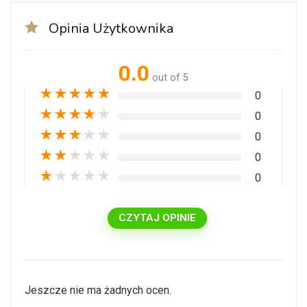
Opinia Użytkownika
0.0
out of 5
★
★
★
★
★
0
★
★
★
★
★
0
★
★
★
★
★
0
★
★
★
★
★
0
★
★
★
★
★
0
CZYTAJ OPINIE
Jeszcze nie ma żadnych ocen.