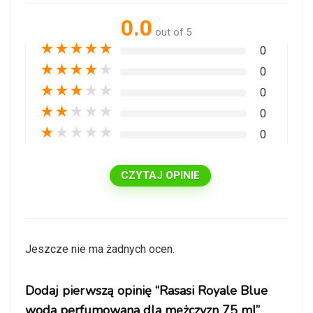
0.0
out of 5
★
★
★
★
★
0
★
★
★
★
★
0
★
★
★
★
★
0
★
★
★
★
★
0
★
★
★
★
★
0
CZYTAJ OPINIE
Jeszcze nie ma żadnych ocen.
Dodaj pierwszą opinię “Rasasi Royale Blue
woda perfumowana dla mężczyzn 75 ml”