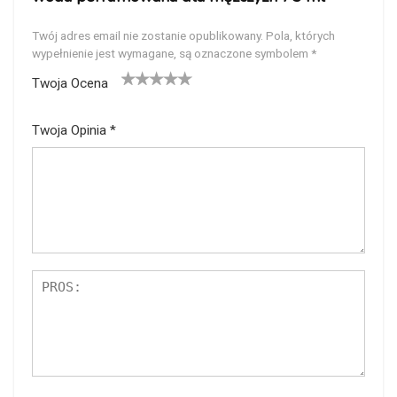
Twój adres email nie zostanie opublikowany.
Pola, których
wypełnienie jest wymagane, są oznaczone symbolem
*
Twoja Ocena
1
2
3
4
5
Twoja Opinia
*