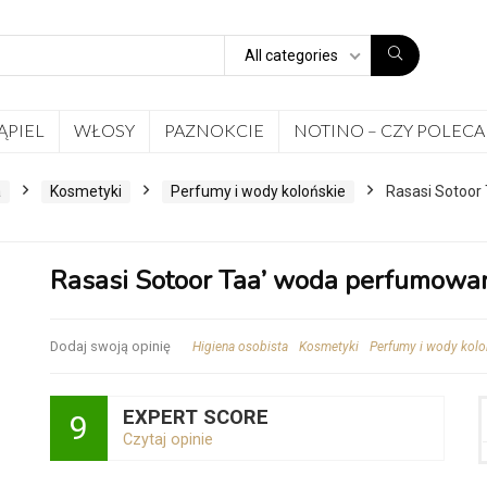
All categories
ĄPIEL
WŁOSY
PAZNOKCIE
NOTINO – CZY POLECA
a
Kosmetyki
Perfumy i wody kolońskie
Rasasi Sotoor
Rasasi Sotoor Taa’ woda perfumowa
Dodaj swoją opinię
Higiena osobista
Kosmetyki
Perfumy i wody kolo
EXPERT SCORE
9
Czytaj opinie