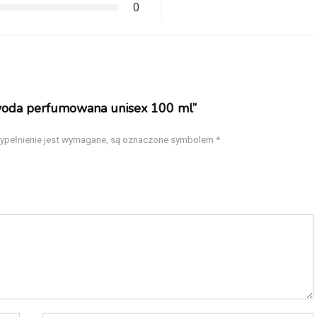
0
’ woda perfumowana unisex 100 ml”
wypełnienie jest wymagane, są oznaczone symbolem
*