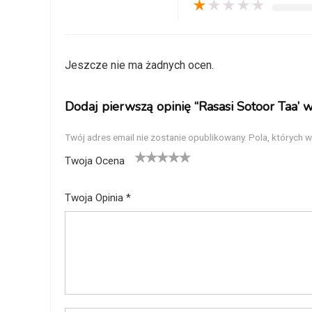
★
★
★
★
★
Jeszcze nie ma żadnych ocen.
Dodaj pierwszą opinię “Rasasi Sotoor Taa
Twój adres email nie zostanie opublikowany.
Pola, których 
Twoja Ocena
1
2
3
4
5
Twoja Opinia
*