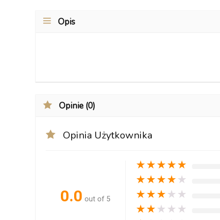
Opis
Opinie (0)
Opinia Użytkownika
★
★
★
★
★
★
★
★
★
★
0.0
★
★
★
★
★
out of 5
★
★
★
★
★