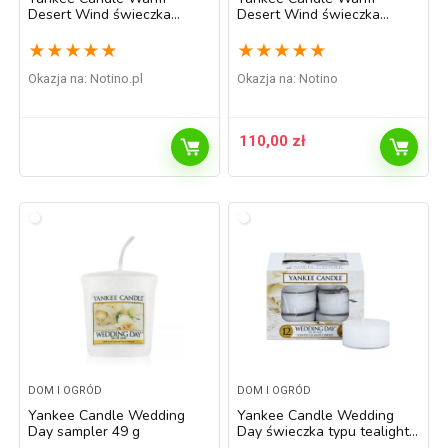
Desert Wind świeczka
Desert Wind świeczka
zapachowa Classic mała
zapachowa Classic średnia
104 g
411 g
★
★
★
★
★
★
★
★
★
★
Okazja na:
notino.pl
Okazja na:
Notino
110,00
zł
DOM I OGRÓD
DOM I OGRÓD
Yankee Candle Wedding
Yankee Candle Wedding
Day sampler 49 g
Day świeczka typu tealight
12 x 9,8 g