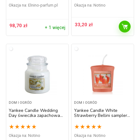
Okazja na:
elnino-parfum.pl
Okazja na:
Notino
33,20
zł
98,70
zł
+ 1 więcej
DOM I OGRÓD
DOM I OGRÓD
Yankee Candle Wedding
Yankee Candle White
Day świeczka zapachowa
Strawberry Bellini sampler
Classic średnia 411 g
49 g
★
★
★
★
★
★
★
★
★
★
Okazja na:
Notino
Okazja na:
Notino