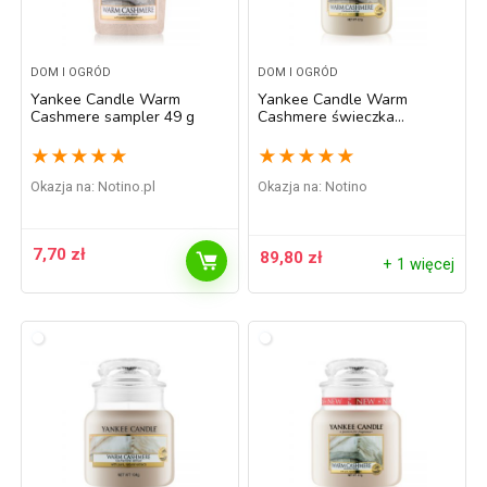
DOM I OGRÓD
DOM I OGRÓD
Yankee Candle Warm
Yankee Candle Warm
Cashmere sampler 49 g
Cashmere świeczka
zapachowa Classic duża
623 g
★
★
★
★
★
★
★
★
★
★
Okazja na:
notino.pl
Okazja na:
Notino
7,70
zł
89,80
zł
+ 1 więcej