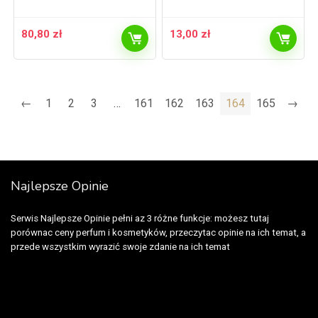
80,80
zł
13,00
zł
←
1
2
3
…
161
162
163
164
165
→
Najlepsze Opinie
Serwis Najlepsze Opinie pełni az 3 różne funkcje: możesz tutaj
porównac ceny perfum i kosmetyków, przeczytac opinie na ich temat, a
przede wszystkim wyrazić swoje zdanie na ich temat