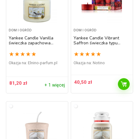
DOM I OGRÓD
DOM I OGRÓD
Yankee Candle Vanilla
Yankee Candle Vibrant
świeczka zapachowa
Saffron świeczka typu
Classic średnia 411 g
tealight 12 szt.
★
★
★
★
★
★
★
★
★
★
Okazja na:
elnino-parfum.pl
Okazja na:
Notino
40,50
zł
81,20
zł
+ 1 więcej