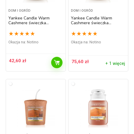
DOM I OGRÓD
DOM I OGRÓD
Yankee Candle Warm
Yankee Candle Warm
Cashmere świeczka
Cashmere świeczka
zapachowa Classic mała
zapachowa Classic średnia
104 g
411 g
★
★
★
★
★
★
★
★
★
★
Okazja na:
Notino
Okazja na:
Notino
42,60
zł
75,60
zł
+ 1 więcej