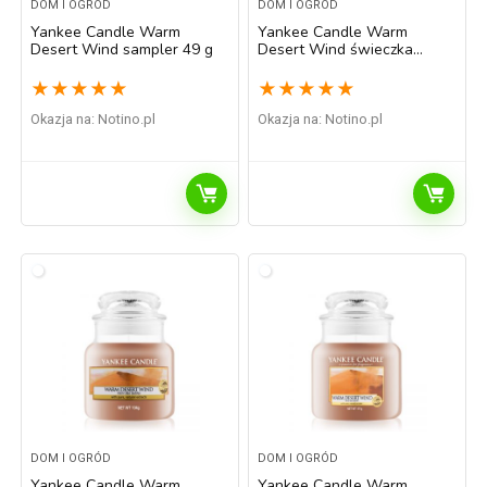
DOM I OGRÓD
DOM I OGRÓD
Yankee Candle Warm
Yankee Candle Warm
Desert Wind sampler 49 g
Desert Wind świeczka
zapachowa Classic duża
623 g
★
★
★
★
★
★
★
★
★
★
Okazja na:
notino.pl
Okazja na:
notino.pl
DOM I OGRÓD
DOM I OGRÓD
Yankee Candle Warm
Yankee Candle Warm