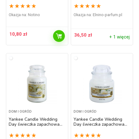
★
★
★
★
★
★
★
★
★
★
Okazja na:
Notino
Okazja na:
elnino-parfum.pl
10,80
zł
36,50
zł
+ 1 więcej
DOM I OGRÓD
DOM I OGRÓD
Yankee Candle Wedding
Yankee Candle Wedding
Day świeczka zapachowa
Day świeczka zapachowa
Classic duża 623 g
Classic mała 104 g
★
★
★
★
★
★
★
★
★
★