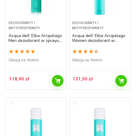
DEZODORANTY I
DEZODORANTY I
ANTYPERSPIRANTY
ANTYPERSPIRANTY
Acqua dell’ Elba Arcipelago
Acqua dell’ Elba Arcipelago
Men dezodorant w sprayu
Women dezodorant w
dla mężczyzn 150 ml
sprayu dla kobiet 150 ml
★
★
★
★
★
★
★
★
★
★
Okazja na:
Notino
Okazja na:
Notino
118,90
zł
131,50
zł