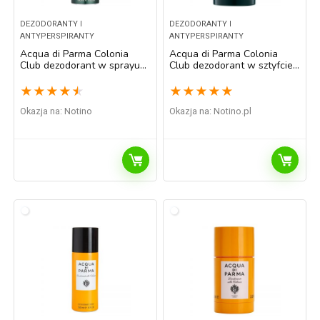
DEZODORANTY I
DEZODORANTY I
ANTYPERSPIRANTY
ANTYPERSPIRANTY
Acqua di Parma Colonia
Acqua di Parma Colonia
Club dezodorant w sprayu
Club dezodorant w sztyfcie
unisex 150 ml
unisex
★
★
★
★
★
★
★
★
★
★
Okazja na:
Notino
Okazja na:
notino.pl