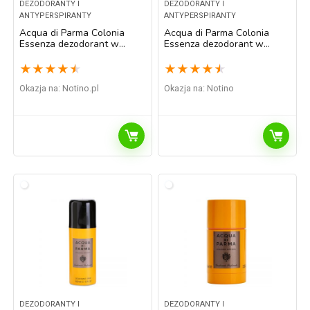
DEZODORANTY I
DEZODORANTY I
ANTYPERSPIRANTY
ANTYPERSPIRANTY
Acqua di Parma Colonia
Acqua di Parma Colonia
Essenza dezodorant w
Essenza dezodorant w
sprayu dla mężczyzn 150 ml
sztyfcie dla mężczyzn 75 ml
★
★
★
★
★
★
★
★
★
★
Okazja na:
notino.pl
Okazja na:
Notino
DEZODORANTY I
DEZODORANTY I