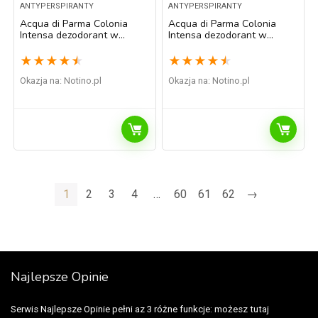
ANTYPERSPIRANTY
ANTYPERSPIRANTY
Acqua di Parma Colonia
Acqua di Parma Colonia
Intensa dezodorant w
Intensa dezodorant w
sprayu dla mężczyzn 150 ml
sztyfcie dla mężczyzn 75 ml
★
★
★
★
★
★
★
★
★
★
Okazja na:
notino.pl
Okazja na:
notino.pl
1
2
3
4
…
60
61
62
→
Najlepsze Opinie
Serwis Najlepsze Opinie pełni az 3 różne funkcje: możesz tutaj