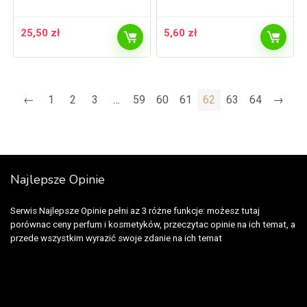
25,50
zł
5,60
zł
←
1
2
3
…
59
60
61
62
63
64
→
Najlepsze Opinie
Serwis Najlepsze Opinie pełni az 3 różne funkcje: możesz tutaj
porównac ceny perfum i kosmetyków, przeczytac opinie na ich temat, a
przede wszystkim wyrazić swoje zdanie na ich temat