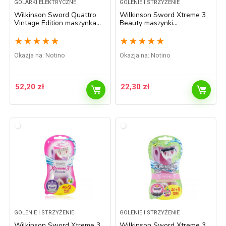
GOLARKI ELEKTRYCZNE
GOLENIE I STRZYŻENIE
Wilkinson Sword Quattro
Wilkinson Sword Xtreme 3
Vintage Edition maszynka
Beauty maszynki
do golenia zapasowe ostrza
jednorazowe 4 szt.
4 szt.
★
★
★
★
★
★
★
★
★
★
Okazja na:
Notino
Okazja na:
Notino
52,20
zł
22,30
zł
GOLENIE I STRZYŻENIE
GOLENIE I STRZYŻENIE
Wilkinson Sword Xtreme 3
Wilkinson Sword Xtreme 3