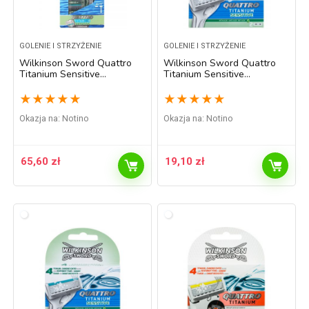
GOLENIE I STRZYŻENIE
GOLENIE I STRZYŻENIE
Wilkinson Sword Quattro
Wilkinson Sword Quattro
Titanium Sensitive
Titanium Sensitive
maszynka do golenia
zapasowe ostrza 2 szt.
zapasowe ostrza 4 szt.
★
★
★
★
★
★
★
★
★
★
Okazja na:
Notino
Okazja na:
Notino
65,60
zł
19,10
zł