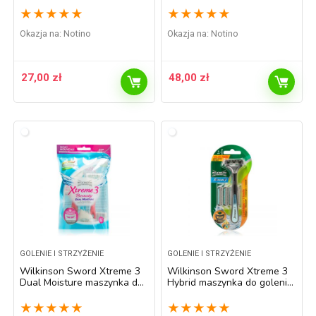
10 szt.
★
★
★
★
★
★
★
★
★
★
Okazja na:
Notino
Okazja na:
Notino
27,00
zł
48,00
zł
GOLENIE I STRZYŻENIE
GOLENIE I STRZYŻENIE
Wilkinson Sword Xtreme 3
Wilkinson Sword Xtreme 3
Dual Moisture maszynka do
Hybrid maszynka do golenia
golenia dla kobiet 6 szt.
zapasowe ostrza 4 szt.
★
★
★
★
★
★
★
★
★
★