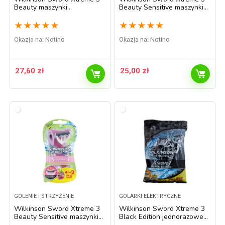
Beauty maszynki
Beauty Sensitive maszynki
jednorazowe 6 szt.
jednorazowe 4 szt.
★
★
★
★
★
★
★
★
★
★
Okazja na:
Notino
Okazja na:
Notino
27,60
zł
25,00
zł
GOLENIE I STRZYŻENIE
GOLARKI ELEKTRYCZNE
Wilkinson Sword Xtreme 3
Wilkinson Sword Xtreme 3
Beauty Sensitive maszynki
Black Edition jednorazowe
jednorazowe 6 szt.
maszynki do golenia 10 szt.