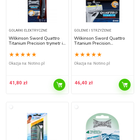
GOLARKI ELEKTRYCZNE
GOLENIE I STRZYŻENIE
Wilkinson Sword Quattro
Wilkinson Sword Quattro
Titanium Precision trymetr i
Titanium Precision
maszynka do golenia na
zapasowe ostrza 4 szt. 4 szt.
mokro
★
★
★
★
★
★
★
★
★
★
Okazja na:
notino.pl
Okazja na:
notino.pl
41,80
zł
46,40
zł