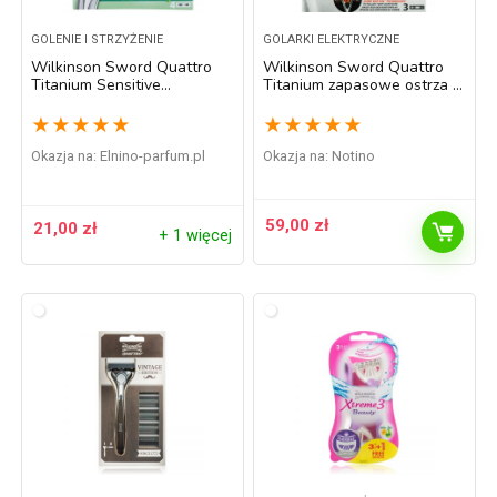
GOLENIE I STRZYŻENIE
GOLARKI ELEKTRYCZNE
Wilkinson Sword Quattro
Wilkinson Sword Quattro
Titanium Sensitive
Titanium zapasowe ostrza 3
zapasowe ostrza 4 szt.
szt. 3 szt.
★
★
★
★
★
★
★
★
★
★
Okazja na:
elnino-parfum.pl
Okazja na:
Notino
59,00
zł
21,00
zł
+ 1 więcej