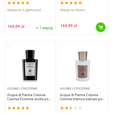
★
★
★
★
★
★
★
★
★
★
Okazja na:
e-glamour.pl
Okazja na:
Notino
164,90
zł
169,09
zł
+ 1 więcej
GOLENIE I STRZYŻENIE
GOLENIE I STRZYŻENIE
Acqua di Parma Colonia
Acqua di Parma Colonia
Colonia Essenza woda po
Colonia Intensa balsam po
goleniu dla mężczyzn 100 ml
goleniu dla mężczyzn 100 ml
★
★
★
★
★
★
★
★
★
★