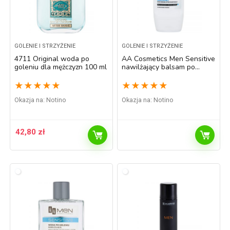
GOLENIE I STRZYŻENIE
GOLENIE I STRZYŻENIE
4711 Original woda po
AA Cosmetics Men Sensitive
goleniu dla mężczyzn 100 ml
nawilżający balsam po
goleniu 100 ml
★
★
★
★
★
★
★
★
★
★
Okazja na:
Notino
Okazja na:
Notino
42,80
zł