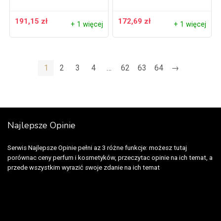
191,15
zł
172,69
zł
+ 1 więcej
+ 1 więcej
1
2
3
4
…
62
63
64
→
Najlepsze Opinie
Serwis Najlepsze Opinie pełni az 3 różne funkcje: możesz tutaj
porównac ceny perfum i kosmetyków, przeczytac opinie na ich temat, a
przede wszystkim wyrazić swoje zdanie na ich temat