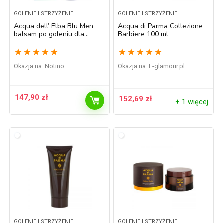
GOLENIE I STRZYŻENIE
GOLENIE I STRZYŻENIE
Acqua dell’ Elba Blu Men
Acqua di Parma Collezione
balsam po goleniu dla
Barbiere 100 ml
mężczyzn 100 ml
★
★
★
★
★
★
★
★
★
★
Okazja na:
Notino
Okazja na:
e-glamour.pl
147,90
zł
152,69
zł
+ 1 więcej
GOLENIE I STRZYŻENIE
GOLENIE I STRZYŻENIE