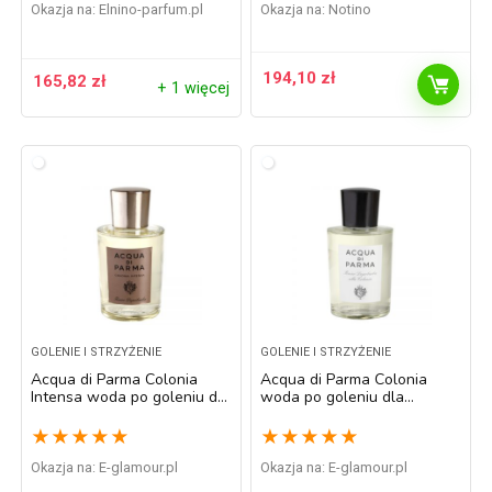
Okazja na:
elnino-parfum.pl
Okazja na:
Notino
194,10
zł
165,82
zł
+ 1 więcej
GOLENIE I STRZYŻENIE
GOLENIE I STRZYŻENIE
Acqua di Parma Colonia
Acqua di Parma Colonia
Intensa woda po goleniu dla
woda po goleniu dla
mężczyzn 100 ml
mężczyzn 100 ml
★
★
★
★
★
★
★
★
★
★
Okazja na:
e-glamour.pl
Okazja na:
e-glamour.pl