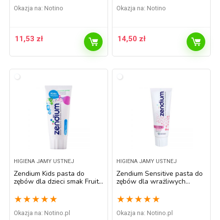
Okazja na:
Notino
Okazja na:
Notino
11,53
zł
14,50
zł
HIGIENA JAMY USTNEJ
HIGIENA JAMY USTNEJ
Zendium Kids pasta do
Zendium Sensitive pasta do
zębów dla dzieci smak Fruity
zębów dla wrażliwych
Mild Taste (1-6 ) 50 ml
zębów 75 ml
★
★
★
★
★
★
★
★
★
★
Okazja na:
notino.pl
Okazja na:
notino.pl