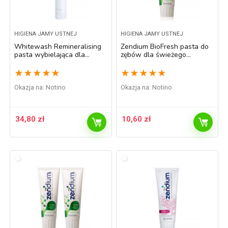
HIGIENA JAMY USTNEJ
HIGIENA JAMY USTNEJ
Whitewash Remineralising
Zendium BioFresh pasta do
pasta wybielająca dla
zębów dla świeżego
wrażliwych zębów 80 ml
oddechu 75 ml
★
★
★
★
★
★
★
★
★
★
Okazja na:
Notino
Okazja na:
Notino
34,80
zł
10,60
zł