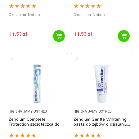
★
★
★
★
★
★
★
★
★
★
Okazja na:
Notino
Okazja na:
Notino
11,53
zł
11,53
zł
HIGIENA JAMY USTNEJ
HIGIENA JAMY USTNEJ
Zendium Complete
Zendium Gentle Whitening
Protection szczoteczka do
pasta do zębów o działaniu
zębów soft
wybielającym 75 ml
★
★
★
★
★
★
★
★
★
★