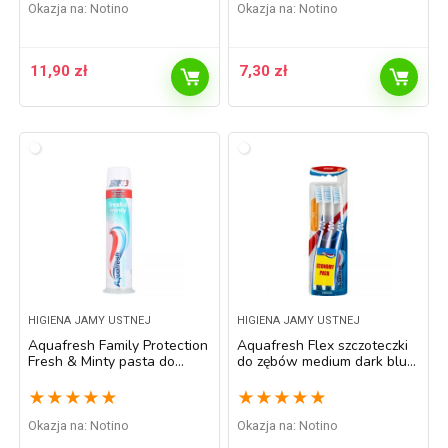
Okazja na:
Notino
Okazja na:
Notino
11,90
zł
7,30
zł
HIGIENA JAMY USTNEJ
HIGIENA JAMY USTNEJ
Aquafresh Family Protection
Aquafresh Flex szczoteczki
Fresh & Minty pasta do
do zębów medium dark blue,
zębów dla zdrowych zębów i
light purple, blue 3 szt.
dziąseł 100 ml
★
★
★
★
★
★
★
★
★
★
Okazja na:
Notino
Okazja na:
Notino