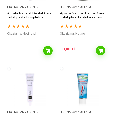
HIGIENA JAMY USTNEJ
HIGIENA JAMY USTNEJ
Apivita Natural Dental Care
Apivita Natural Dental Care
Total pasta kompletna
Total płyn do płukania jamy
ochrona zębów 75 ml
ustnej 250 ml
★
★
★
★
★
★
★
★
★
★
Okazja na:
notino.pl
Okazja na:
Notino
33,00
zł
HIGIENA JAMY USTNEJ
HIGIENA JAMY USTNEJ