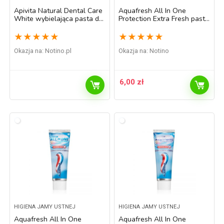
Apivita Natural Dental Care
Aquafresh All In One
White wybielająca pasta do
Protection Extra Fresh pasta
zębów 75 ml
do zębów dla świeżego
oddechu 75 ml
★
★
★
★
★
★
★
★
★
★
Okazja na:
notino.pl
Okazja na:
Notino
6,00
zł
HIGIENA JAMY USTNEJ
HIGIENA JAMY USTNEJ
Aquafresh All In One
Aquafresh All In One