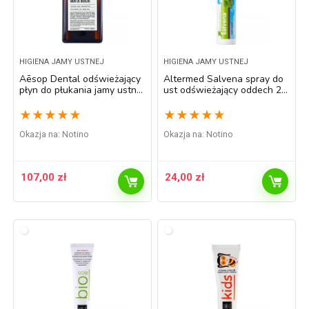
HIGIENA JAMY USTNEJ
HIGIENA JAMY USTNEJ
Aēsop Dental odświeżający
Altermed Salvena spray do
płyn do płukania jamy ustnej
ust odświeżający oddech 20
500 ml
ml
★
★
★
★
★
★
★
★
★
★
Okazja na:
Notino
Okazja na:
Notino
107,00
zł
24,00
zł