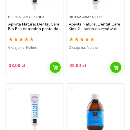
HIGIENA JAMY USTNEJ
HIGIENA JAMY USTNEJ
Apivita Natural Dental Care
Apivita Natural Dental Care
Bio Eco naturalna pasta do
Kids 2+ pasta do zębów dla
zębów 75 ml
dzieci 50 ml
★
★
★
★
★
★
★
★
★
★
Okazja na:
Notino
Okazja na:
Notino
33,00
zł
32,00
zł