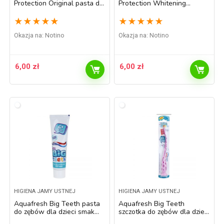
Protection Original pasta do
Protection Whitening
zębów kompletna ochrona
wybielająca pasta do zębów
zębów 75 ml
zapewniająca kompletną
★
★
★
★
★
★
★
★
★
★
pielęgnację 75 ml
Okazja na:
Notino
Okazja na:
Notino
6,00
zł
6,00
zł
HIGIENA JAMY USTNEJ
HIGIENA JAMY USTNEJ
Aquafresh Big Teeth pasta
Aquafresh Big Teeth
do zębów dla dzieci smak
szczotka do zębów dla dzieci
Fresh Mint (6+) 50 ml
soft pink