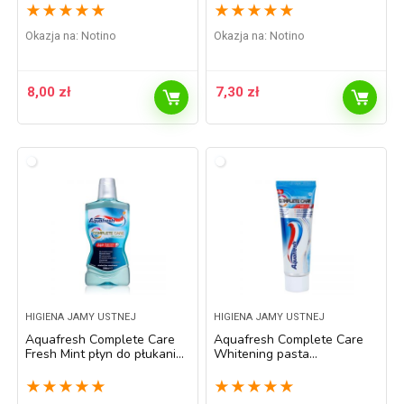
★
★
★
★
★
★
★
★
★
★
Okazja na:
Notino
Okazja na:
Notino
8,00
zł
7,30
zł
HIGIENA JAMY USTNEJ
HIGIENA JAMY USTNEJ
Aquafresh Complete Care
Aquafresh Complete Care
Fresh Mint płyn do płukania
Whitening pasta
jamy ustnej bez alkoholu
wybielająca do zębów z
500 ml
fluorem 75 ml
★
★
★
★
★
★
★
★
★
★