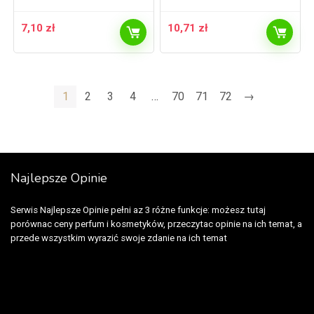
7,10
zł
10,71
zł
1
2
3
4
…
70
71
72
→
Najlepsze Opinie
Serwis Najlepsze Opinie pełni az 3 różne funkcje: możesz tutaj
porównac ceny perfum i kosmetyków, przeczytac opinie na ich temat, a
przede wszystkim wyrazić swoje zdanie na ich temat