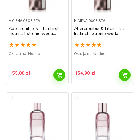
HIGIENA OSOBISTA
HIGIENA OSOBISTA
Abercrombie & Fitch First
Abercrombie & Fitch First
Instinct Extreme woda
Instinct Extreme woda
perfumowana dla mężczyzn
perfumowana dla mężczyzn
100 ml
50 ml
★
★
★
★
★
★
★
★
★
★
Okazja na:
Notino
Okazja na:
Notino
155,80
zł
154,90
zł