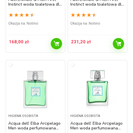
Instinct woda toaletowa dla
Instinct woda toaletowa dla
mężczyzn 30 ml
mężczyzn 50 ml
★
★
★
★
★
★
★
★
★
★
Okazja na:
Notino
Okazja na:
Notino
168,00
zł
231,20
zł
HIGIENA OSOBISTA
HIGIENA OSOBISTA
Acqua dell’ Elba Arcipelago
Acqua dell’ Elba Arcipelago
Men woda perfumowana
Men woda perfumowana
dla mężczyzn 100 ml
dla mężczyzn 50 ml