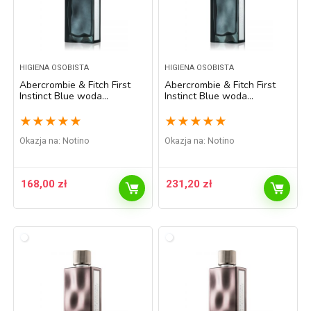
HIGIENA OSOBISTA
HIGIENA OSOBISTA
Abercrombie & Fitch First
Abercrombie & Fitch First
Instinct Blue woda
Instinct Blue woda
toaletowa dla mężczyzn 30
toaletowa dla mężczyzn 50
ml
ml
★
★
★
★
★
★
★
★
★
★
Okazja na:
Notino
Okazja na:
Notino
168,00
zł
231,20
zł