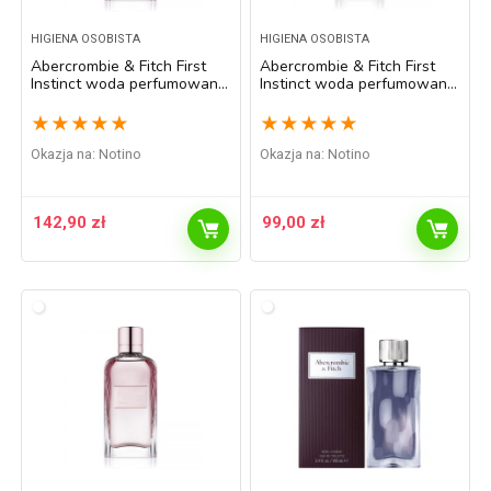
HIGIENA OSOBISTA
HIGIENA OSOBISTA
Abercrombie & Fitch First
Abercrombie & Fitch First
Instinct woda perfumowana
Instinct woda perfumowana
dla kobiet 100 ml
dla kobiet 30 ml
★
★
★
★
★
★
★
★
★
★
Okazja na:
Notino
Okazja na:
Notino
142,90
zł
99,00
zł