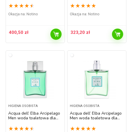
★
★
★
★
★
★
★
★
★
★
Okazja na:
Notino
Okazja na:
Notino
400,50
zł
323,20
zł
HIGIENA OSOBISTA
HIGIENA OSOBISTA
Acqua dell’ Elba Arcipelago
Acqua dell’ Elba Arcipelago
Men woda toaletowa dla
Men woda toaletowa dla
mężczyzn 100 ml
mężczyzn 50 ml
★
★
★
★
★
★
★
★
★
★