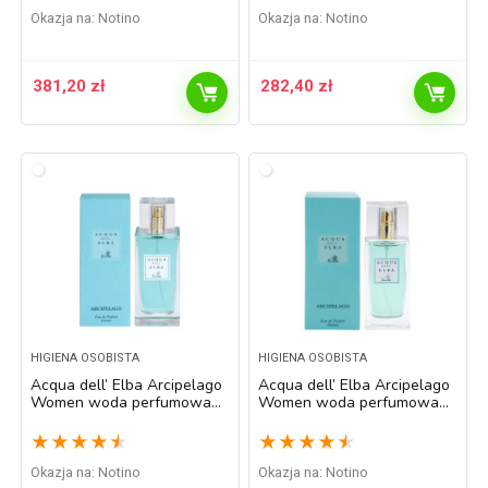
Okazja na:
Notino
Okazja na:
Notino
381,20
zł
282,40
zł
HIGIENA OSOBISTA
HIGIENA OSOBISTA
Acqua dell’ Elba Arcipelago
Acqua dell’ Elba Arcipelago
Women woda perfumowana
Women woda perfumowana
dla kobiet 100 ml
dla kobiet 50 ml
★
★
★
★
★
★
★
★
★
★
Okazja na:
Notino
Okazja na:
Notino