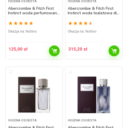
HIGIENA OSOBISTA
HIGIENA OSOBISTA
Abercrombie & Fitch First
Abercrombie & Fitch First
Instinct woda perfumowana
Instinct woda toaletowa dla
dla kobiet 50 ml
mężczyzn 100 ml
★
★
★
★
★
★
★
★
★
★
Okazja na:
Notino
Okazja na:
Notino
125,00
zł
315,20
zł
HIGIENA OSOBISTA
HIGIENA OSOBISTA
Abercrombie & Fitch First
Abercrombie & Fitch First