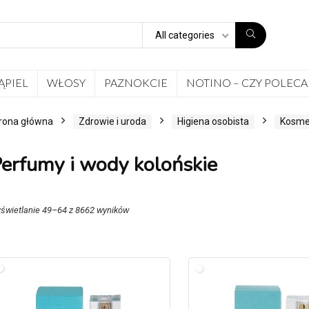
All categories
ĄPIEL
WŁOSY
PAZNOKCIE
NOTINO – CZY POLECA
rona główna
Zdrowie i uroda
Higiena osobista
Kosme
erfumy i wody kolońskie
świetlanie 49–64 z 8662 wyników