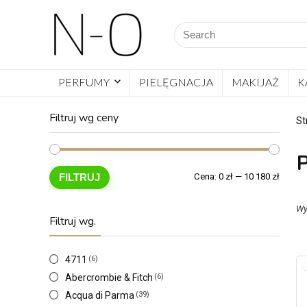
PERFUMY
PIELĘGNACJA
MAKIJAŻ
K
Filtruj wg ceny
St
P
FILTRUJ
Cena:
0 zł
—
10 180 zł
Wy
Filtruj wg.
4711
(6)
Abercrombie & Fitch
(6)
Acqua di Parma
(39)