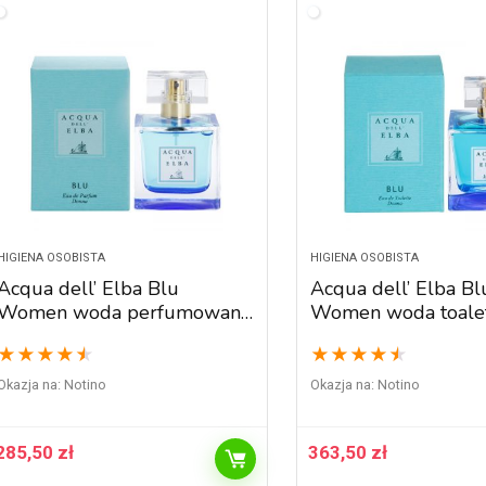
HIGIENA OSOBISTA
HIGIENA OSOBISTA
Acqua dell’ Elba Blu
Acqua dell’ Elba Bl
Women woda perfumowana
Women woda toale
dla kobiet 50 ml
kobiet 100 ml
★
★
★
★
★
★
★
★
★
★
Okazja na:
Notino
Okazja na:
Notino
285,50
zł
363,50
zł