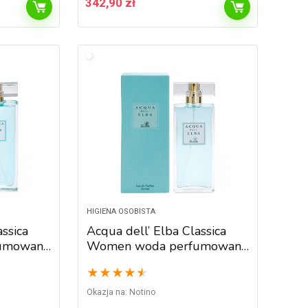
342,90
zł
HIGIENA OSOBISTA
assica
Acqua dell’ Elba Classica
umowana
Women woda perfumowana
dla kobiet 50 ml
★
★
★
★
★
Okazja na:
Notino