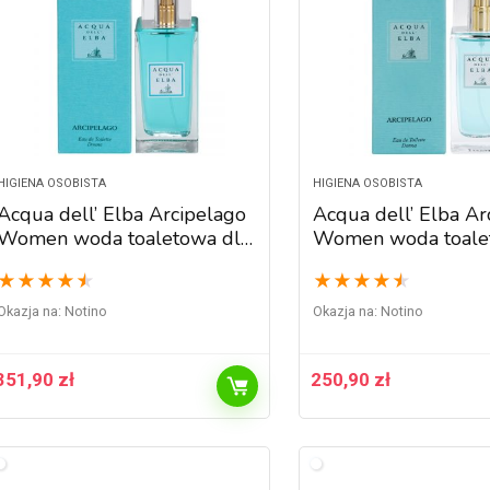
HIGIENA OSOBISTA
HIGIENA OSOBISTA
Acqua dell’ Elba Arcipelago
Acqua dell’ Elba Ar
Women woda toaletowa dla
Women woda toale
kobiet 100 ml
kobiet 50 ml
★
★
★
★
★
★
★
★
★
★
Okazja na:
Notino
Okazja na:
Notino
351,90
zł
250,90
zł