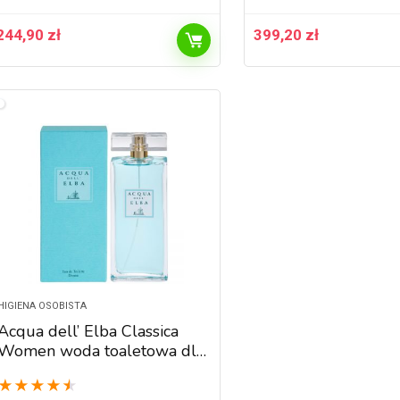
244,90
zł
399,20
zł
HIGIENA OSOBISTA
Acqua dell’ Elba Classica
Women woda toaletowa dla
kobiet 100 ml
★
★
★
★
★