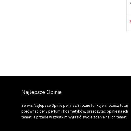
Fcuk
(1)
Fendi
(11)
Ferrari
(13)
Franck Boclet
(3)
Franck Olivier
(1)
Gap
(2)
Gianfranco Ferré
(7)
Gilles Cantuel
(1)
Giorgio Beverly Hills
(1)
Givenchy
(23)
Gucci
(30)
Najlepsze Opinie
Guerlain
(49)
Guess
(23)
Serwis Najlepsze Opinie pełni az 3 różne funkcje: możesz tutaj
Guy Laroche
(1)
porównac ceny perfum i kosmetyków, przeczytac opinie na ich
Hanae Mori
(1)
temat, a przede wszystkim wyrazić swoje zdanie na ich temat
Helene Fischer
(1)
Hermes
(26)