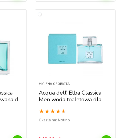
HIGIENA OSOBISTA
assica
Acqua dell’ Elba Classica
wana dla
Men woda toaletowa dla
mężczyzn 100 ml
★
★
★
★
★
Okazja na:
Notino