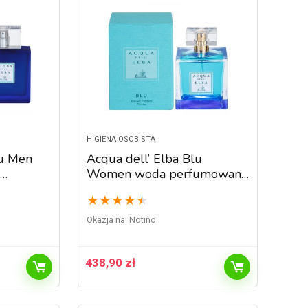
HIGIENA OSOBISTA
lu Men
Acqua dell’ Elba Blu
Women woda perfumowana
dla kobiet 100 ml
★
★
★
★
★
Okazja na:
Notino
438,90
zł