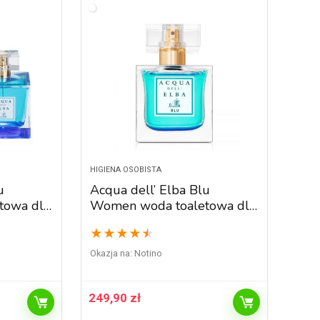
HIGIENA OSOBISTA
u
Acqua dell’ Elba Blu
towa dla
Women woda toaletowa dla
kobiet 50 ml
★
★
★
★
★
Okazja na:
Notino
249,90
zł