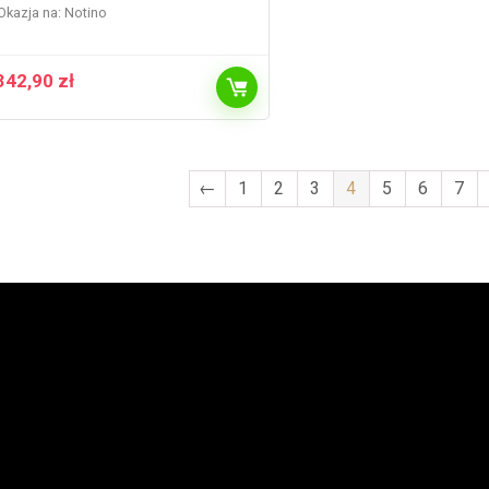
Okazja na:
Notino
342,90
zł
←
1
2
3
4
5
6
7