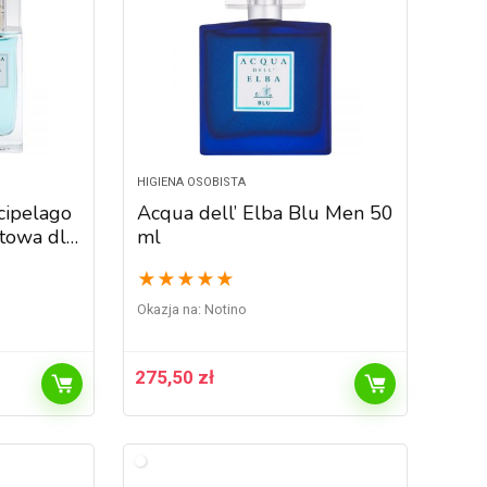
HIGIENA OSOBISTA
cipelago
Acqua dell’ Elba Blu Men 50
towa dla
ml
★
★
★
★
★
Okazja na:
Notino
275,50
zł