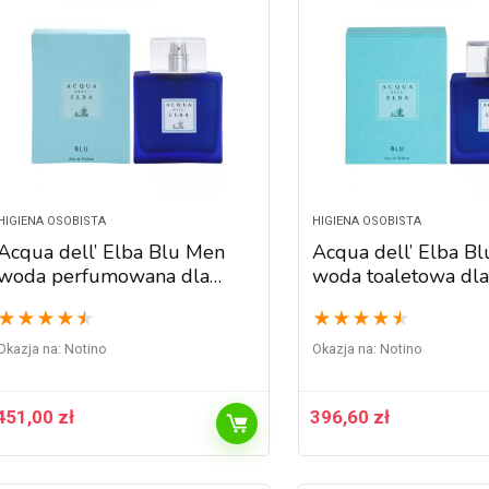
HIGIENA OSOBISTA
HIGIENA OSOBISTA
Acqua dell’ Elba Blu Men
Acqua dell’ Elba B
woda perfumowana dla
woda toaletowa dla
mężczyzn 100 ml
mężczyzn 100 ml
★
★
★
★
★
★
★
★
★
★
Okazja na:
Notino
Okazja na:
Notino
451,00
zł
396,60
zł