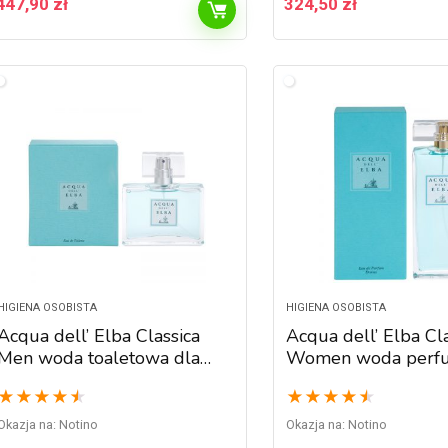
447,90
zł
324,50
zł
HIGIENA OSOBISTA
HIGIENA OSOBISTA
Acqua dell’ Elba Classica
Acqua dell’ Elba Cl
Men woda toaletowa dla
Women woda perf
mężczyzn 50 ml
dla kobiet 100 ml
★
★
★
★
★
★
★
★
★
★
Okazja na:
Notino
Okazja na:
Notino