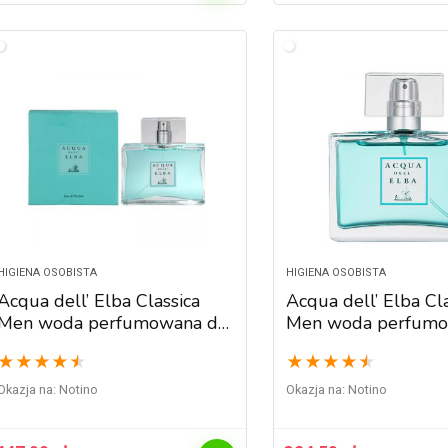
HIGIENA OSOBISTA
HIGIENA OSOBISTA
Acqua dell’ Elba Classica
Acqua dell’ Elba Cl
Men woda perfumowana dla
Men woda perfumo
mężczyzn 100 ml
mężczyzn 50 ml
★
★
★
★
★
★
★
★
★
★
Okazja na:
Notino
Okazja na:
Notino