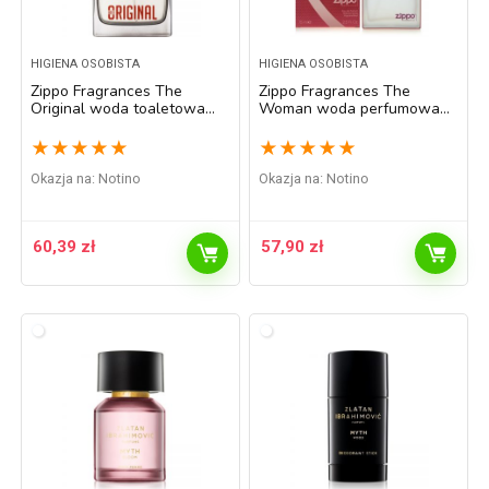
HIGIENA OSOBISTA
HIGIENA OSOBISTA
Zippo Fragrances The
Zippo Fragrances The
Original woda toaletowa
Woman woda perfumowana
dla mężczyzn 75 ml
dla kobiet 75 ml
★
★
★
★
★
★
★
★
★
★
Okazja na:
Notino
Okazja na:
Notino
60,39
zł
57,90
zł