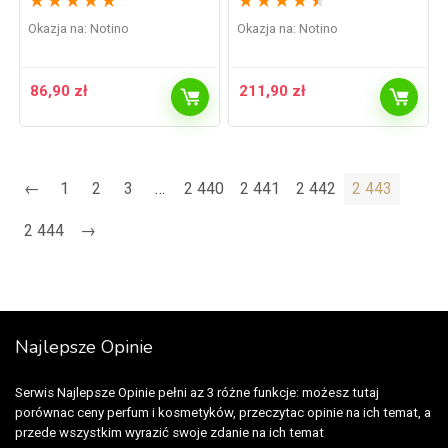
★
★
★
★
★
★
★
★
★
★
Okazja na:
Notino
Okazja na:
Notino
86,90
zł
211,90
zł
←
1
2
3
…
2 440
2 441
2 442
2 443
2 444
→
Najlepsze Opinie
Serwis Najlepsze Opinie pełni az 3 różne funkcje: możesz tutaj
porównac ceny perfum i kosmetyków, przeczytac opinie na ich temat, a
przede wszystkim wyrazić swoje zdanie na ich temat