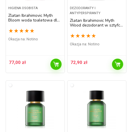
HIGIENA OSOBISTA
DEZODORANTY I
ANTYPERSPIRANTY
Zlatan Ibrahimovic Myth
Bloom woda toaletowa dla
Zlatan Ibrahimovic Myth
kobiet
Wood dezodorant w sztyfcie
dla mężczyzn 75 ml
★
★
★
★
★
★
★
★
★
★
Okazja na:
Notino
Okazja na:
Notino
77,00
zł
72,90
zł