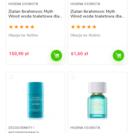
HIGIENA OSOBISTA
HIGIENA OSOBISTA
Zlatan Ibrahimovic Myth
Zlatan Ibrahimovic Myth
Wood woda toaletowa dla
Wood woda toaletowa dla
mężczyzn 100 ml
mężczyzn 50 ml
★
★
★
★
★
★
★
★
★
★
Okazja na:
Notino
Okazja na:
Notino
150,90
zł
61,60
zł
DEZODORANTY I
HIGIENA OSOBISTA
ANTYPERSPIRANTY