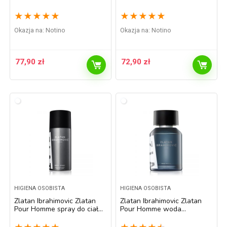
sprayu dla mężczyzn 100 ml
sztyfcie dla mężczyzn 75 ml
★
★
★
★
★
★
★
★
★
★
Okazja na:
Notino
Okazja na:
Notino
77,90
zł
72,90
zł
HIGIENA OSOBISTA
HIGIENA OSOBISTA
Zlatan Ibrahimovic Zlatan
Zlatan Ibrahimovic Zlatan
Pour Homme spray do ciała
Pour Homme woda
dla mężczyzn 150 ml
toaletowa dla mężczyzn 100
ml