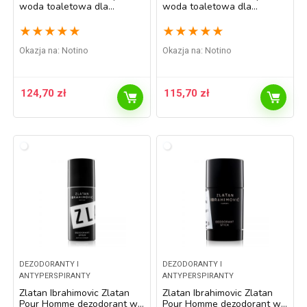
woda toaletowa dla
woda toaletowa dla
mężczyzn 100 ml
mężczyzn 50 ml
★
★
★
★
★
★
★
★
★
★
Okazja na:
Notino
Okazja na:
Notino
124,70
zł
115,70
zł
DEZODORANTY I
DEZODORANTY I
ANTYPERSPIRANTY
ANTYPERSPIRANTY
Zlatan Ibrahimovic Zlatan
Zlatan Ibrahimovic Zlatan
Pour Homme dezodorant w
Pour Homme dezodorant w