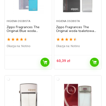
HIGIENA OSOBISTA
HIGIENA OSOBISTA
Zippo Fragrances The
Zippo Fragrances The
Original Blue woda
Original woda toaletowa
toaletowa dla mężczyzn 90
dla mężczyzn 100 ml
ml
★
★
★
★
★
★
★
★
★
★
Okazja na:
Notino
Okazja na:
Notino
60,39
zł