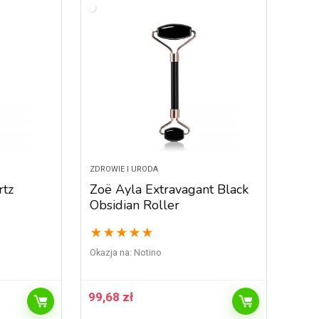
ZDROWIE I URODA
rtz
Zoë Ayla Extravagant Black
Obsidian Roller
★
★
★
★
★
Okazja na:
Notino
99,68
zł