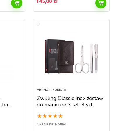
145,00
zł
HIGIENA OSOBISTA
-
Zwilling Classic Inox zestaw
ller
do manicure 3 szt. 3 szt.
wy do
★
★
★
★
★
Okazja na:
Notino