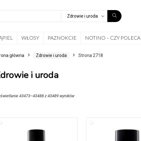
Zdrowie i uroda
ĄPIEL
WŁOSY
PAZNOKCIE
NOTINO – CZY POLECA
rona główna
Zdrowie i uroda
Strona 2718
drowie i uroda
świetlanie 43473–43488 z 43489 wyników