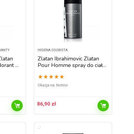
RANTY
HIGIENA OSOBISTA
Zlatan
Zlatan Ibrahimovic Zlatan
orant w
Pour Homme spray do ciała
zn 75 ml
dla mężczyzn 150 ml
★
★
★
★
★
Okazja na:
Notino
86,90
zł