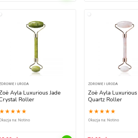
ZDROWIE I URODA
ZDROWIE I URODA
Zoë Ayla Luxurious Jade
Zoë Ayla Luxurious
Crystal Roller
Quartz Roller
★
★
★
★
★
★
★
★
★
★
Okazja na:
Notino
Okazja na:
Notino