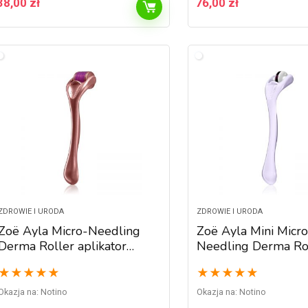
38,00
zł
76,00
zł
ZDROWIE I URODA
ZDROWIE I URODA
Zoë Ayla Micro-Needling
Zoë Ayla Mini Micro
Derma Roller aplikator
Needling Derma Ro
mikroigłowy do twarzy
aplikator mikroigło
★
★
★
★
★
★
★
★
★
★
oczu i ust
Okazja na:
Notino
Okazja na:
Notino