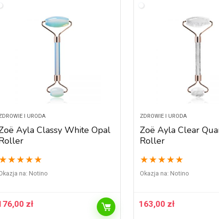
ZDROWIE I URODA
ZDROWIE I URODA
Zoë Ayla Classy White Opal
Zoë Ayla Clear Qua
Roller
Roller
★
★
★
★
★
★
★
★
★
★
Okazja na:
Notino
Okazja na:
Notino
176,00
zł
163,00
zł