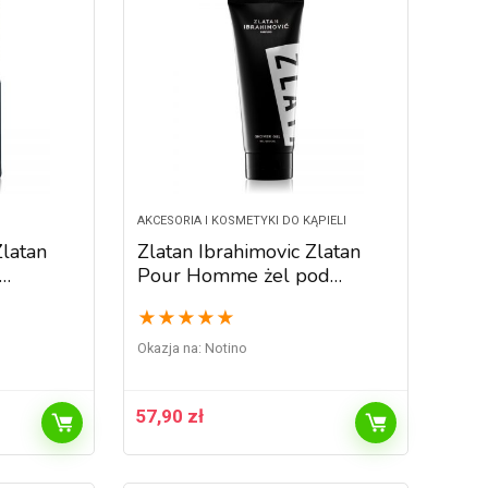
AKCESORIA I KOSMETYKI DO KĄPIELI
Zlatan
Zlatan Ibrahimovic Zlatan
Pour Homme żel pod
zyzn 50
prysznic dla mężczyzn 200
★
★
★
★
★
ml
Okazja na:
Notino
57,90
zł