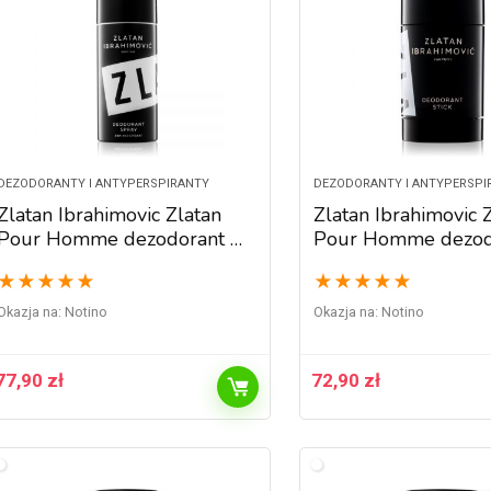
DEZODORANTY I ANTYPERSPIRANTY
DEZODORANTY I ANTYPERSPI
Zlatan Ibrahimovic Zlatan
Zlatan Ibrahimovic 
Pour Homme dezodorant w
Pour Homme dezod
sprayu dla mężczyzn 100 ml
sztyfcie dla mężczy
★
★
★
★
★
★
★
★
★
★
Okazja na:
Notino
Okazja na:
Notino
77,90
zł
72,90
zł