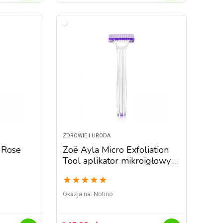
ZDROWIE I URODA
 Rose
Zoë Ayla Micro Exfoliation
Tool aplikator mikroigłowy z
efektem peelingu
★
★
★
★
★
Okazja na:
Notino