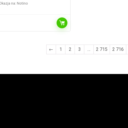
Okazja na:
Notino
←
1
2
3
…
2 715
2 716