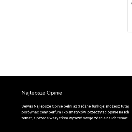
Escada
(2)
Escentric Molecules
(1)
Estée Lauder
(26)
Etat Libre d’Orange
(3)
Etiaxil
(4)
Etienne Aigner
(6)
Etro
(5)
Eucerin
(2)
Eva Longoria
(1)
Fcuk
(1)
Fendi
(11)
Najlepsze Opinie
Fenjal
(1)
Ferrari
(16)
Serwis Najlepsze Opinie pełni az 3 różne funkcje: możesz tutaj
Franck Boclet
(3)
porównac ceny perfum i kosmetyków, przeczytac opinie na ich
Franck Olivier
(1)
temat, a przede wszystkim wyrazić swoje zdanie na ich temat
Gap
(2)
Garnier
(5)