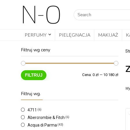
PERFUMY
PIELĘGNACJA
MAKIJAŻ
K
Filtruj wg ceny
St
Z
FILTRUJ
Cena:
0 zł
—
10 180 zł
Wy
Filtruj wg.
4711
(6)
Abercrombie & Fitch
(6)
Acqua di Parma
(43)