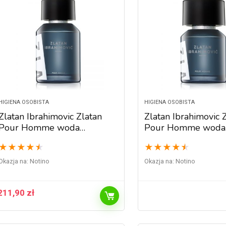
HIGIENA OSOBISTA
HIGIENA OSOBISTA
Zlatan Ibrahimovic Zlatan
Zlatan Ibrahimovic 
Pour Homme woda
Pour Homme woda
toaletowa dla mężczyzn 100
toaletowa dla mężc
★
★
★
★
★
★
★
★
★
★
ml
ml
Okazja na:
Notino
Okazja na:
Notino
211,90
zł