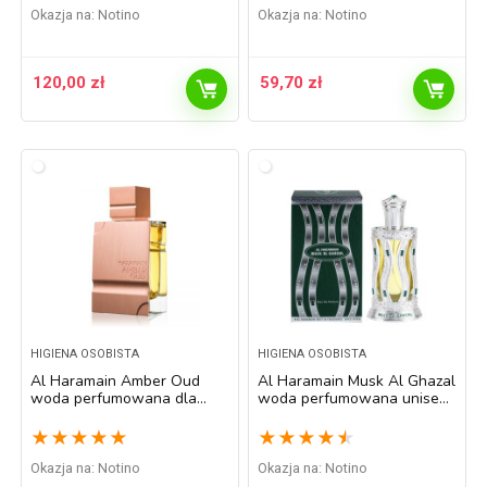
Okazja na:
Notino
Okazja na:
Notino
120,00
zł
59,70
zł
HIGIENA OSOBISTA
HIGIENA OSOBISTA
Al Haramain Amber Oud
Al Haramain Musk Al Ghazal
woda perfumowana dla
woda perfumowana unisex
mężczyzn 60 ml
60 ml
★
★
★
★
★
★
★
★
★
★
Okazja na:
Notino
Okazja na:
Notino