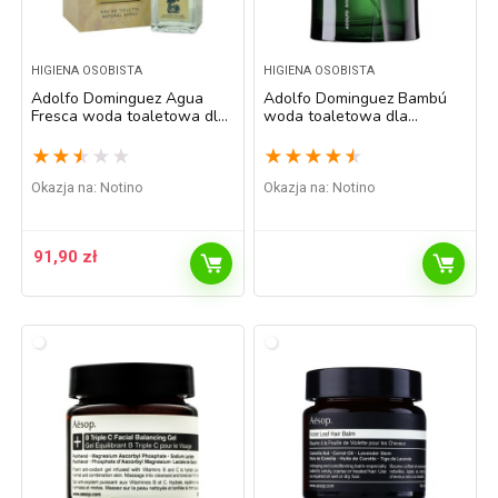
HIGIENA OSOBISTA
HIGIENA OSOBISTA
Adolfo Dominguez Agua
Adolfo Dominguez Bambú
Fresca woda toaletowa dla
woda toaletowa dla
mężczyzn 60 ml
mężczyzn 60 ml
★
★
★
★
★
★
★
★
★
★
Okazja na:
Notino
Okazja na:
Notino
91,90
zł