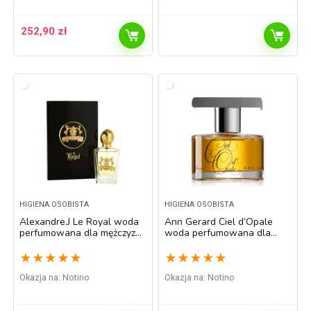
252,90
zł
HIGIENA OSOBISTA
HIGIENA OSOBISTA
Alexandre.J Le Royal woda
Ann Gerard Ciel d’Opale
perfumowana dla mężczyzn
woda perfumowana dla
60 ml
kobiet 60 ml
★
★
★
★
★
★
★
★
★
★
Okazja na:
Notino
Okazja na:
Notino