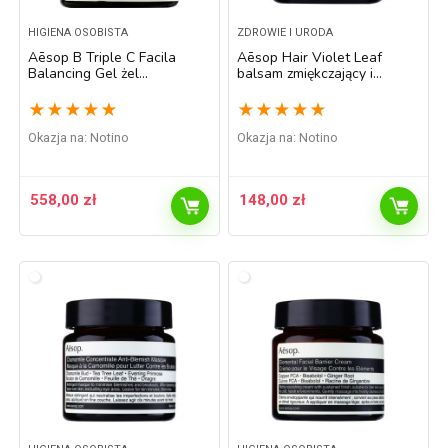
HIGIENA OSOBISTA
ZDROWIE I URODA
Aēsop B Triple C Facila
Aēsop Hair Violet Leaf
Balancing Gel żel
balsam zmiękczający i
antyoksydacyjny do skóry z
stylizujący do włosów
witaminami 60 ml
nieposłusznych i puszących
★
★
★
★
★
★
★
★
★
★
się 60 ml
Okazja na:
Notino
Okazja na:
Notino
558,00
zł
148,00
zł