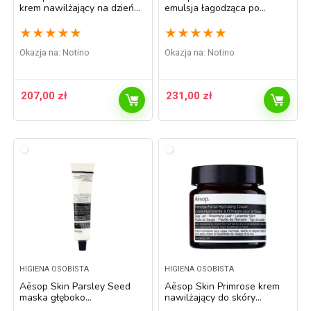
krem nawilżający na dzień
emulsja łagodząca po
do cery normalnej i
goleniu 60 ml
mieszanej 60 ml
★
★
★
★
★
★
★
★
★
★
Okazja na:
Notino
Okazja na:
Notino
207,00
zł
231,00
zł
HIGIENA OSOBISTA
HIGIENA OSOBISTA
Aēsop Skin Parsley Seed
Aēsop Skin Primrose krem
maska głęboko
nawilżający do skóry
oczyszczająca 60 ml
normalnej i suchej 60 ml