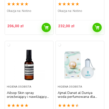
★
★
★
★
★
★
★
★
★
★
Okazja na:
Notino
Okazja na:
Notino
206,00
zł
232,00
zł
HIGIENA OSOBISTA
HIGIENA OSOBISTA
Aēsop Skin spray
Ajmal Danat al Duniya
orzeźwiający i nawilżający
woda perfumowana dla
do twarzy 60 ml
kobiet 60 ml
★
★
★
★
★
★
★
★
★
★