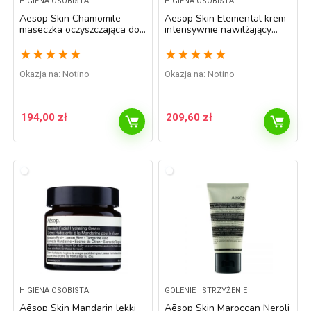
HIGIENA OSOBISTA
HIGIENA OSOBISTA
Aēsop Skin Chamomile
Aēsop Skin Elemental krem
maseczka oczyszczająca do
intensywnie nawilżający
skóry problemowej 60 ml
odnawiający barierę
ochronną skóry 60 ml
★
★
★
★
★
★
★
★
★
★
Okazja na:
Notino
Okazja na:
Notino
194,00
zł
209,60
zł
HIGIENA OSOBISTA
GOLENIE I STRZYŻENIE
Aēsop Skin Mandarin lekki
Aēsop Skin Maroccan Neroli