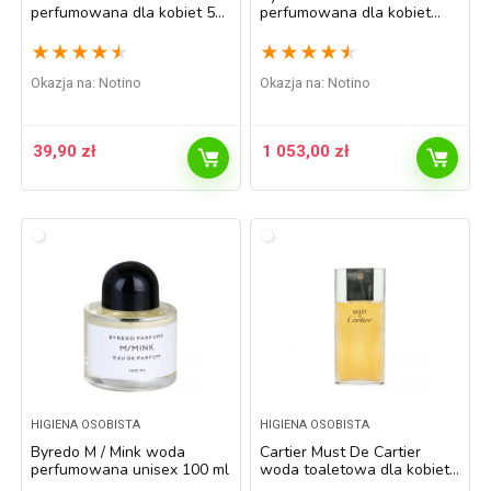
perfumowana dla kobiet 50
perfumowana dla kobiet
ml
100 ml
★
★
★
★
★
★
★
★
★
★
Okazja na:
Notino
Okazja na:
Notino
39,90
zł
1 053,00
zł
HIGIENA OSOBISTA
HIGIENA OSOBISTA
Byredo M / Mink woda
Cartier Must De Cartier
perfumowana unisex 100 ml
woda toaletowa dla kobiet
50 ml