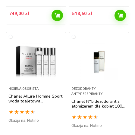
749,00
zł
513,60
zł
HIGIENA OSOBISTA
DEZODORANTY I
ANTYPERSPIRANTY
Chanel Allure Homme Sport
woda toaletowa
Chanel N°5 dezodorant z
uzupełnienie dla mężczyzn 3
atomizerem dla kobiet 100
x 20 ml
ml
★
★
★
★
★
★
★
★
★
★
Okazja na:
Notino
Okazja na:
Notino