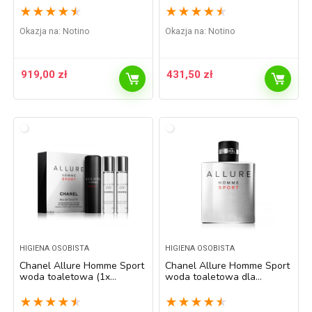
★
★
★
★
★
★
★
★
★
★
Okazja na:
Notino
Okazja na:
Notino
919,00
zł
431,50
zł
HIGIENA OSOBISTA
HIGIENA OSOBISTA
Chanel Allure Homme Sport
Chanel Allure Homme Sport
woda toaletowa (1x
woda toaletowa dla
napełnialny + 2x
mężczyzn 100 ml
napełnienie) dla mężczyzn 3
★
★
★
★
★
★
★
★
★
★
x 20 ml