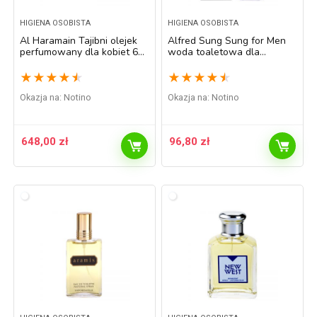
HIGIENA OSOBISTA
HIGIENA OSOBISTA
Al Haramain Tajibni olejek
Alfred Sung Sung for Men
perfumowany dla kobiet 6
woda toaletowa dla
ml
mężczyzn 100 ml
★
★
★
★
★
★
★
★
★
★
Okazja na:
Notino
Okazja na:
Notino
648,00
zł
96,80
zł