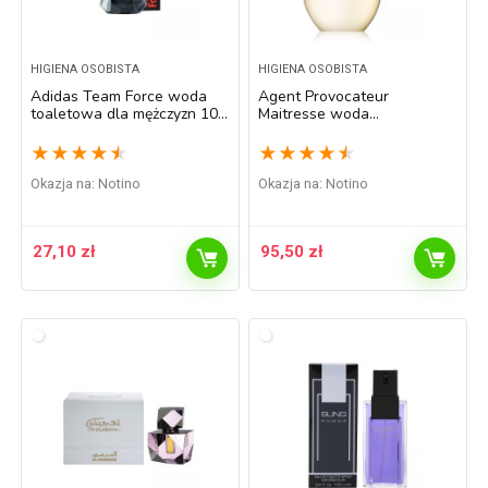
HIGIENA OSOBISTA
HIGIENA OSOBISTA
Adidas Team Force woda
Agent Provocateur
toaletowa dla mężczyzn 100
Maitresse woda
ml
perfumowana dla kobiet
100 ml
★
★
★
★
★
★
★
★
★
★
Okazja na:
Notino
Okazja na:
Notino
27,10
zł
95,50
zł