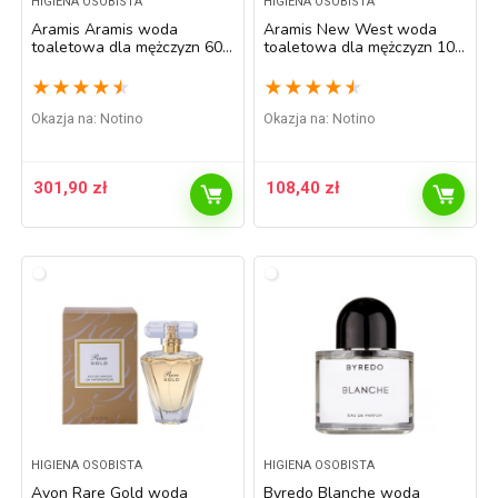
HIGIENA OSOBISTA
HIGIENA OSOBISTA
Aramis Aramis woda
Aramis New West woda
toaletowa dla mężczyzn 60
toaletowa dla mężczyzn 100
ml
ml
★
★
★
★
★
★
★
★
★
★
Okazja na:
Notino
Okazja na:
Notino
301,90
zł
108,40
zł
HIGIENA OSOBISTA
HIGIENA OSOBISTA
Avon Rare Gold woda
Byredo Blanche woda