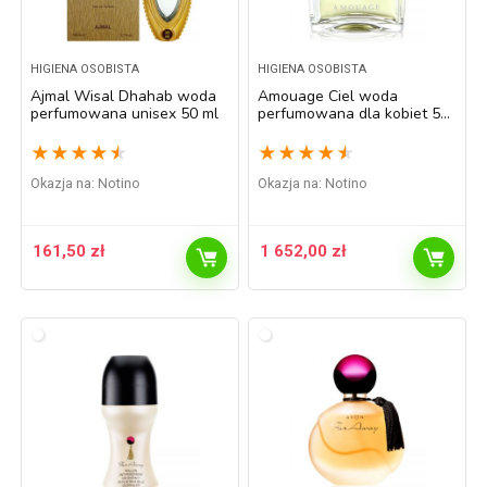
HIGIENA OSOBISTA
HIGIENA OSOBISTA
Ajmal Wisal Dhahab woda
Amouage Ciel woda
perfumowana unisex 50 ml
perfumowana dla kobiet 50
ml
★
★
★
★
★
★
★
★
★
★
Okazja na:
Notino
Okazja na:
Notino
161,50
zł
1 652,00
zł