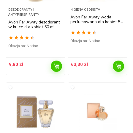
DEZODORANTY I
HIGIENA OSOBISTA
ANTYPERSPIRANTY
Avon Far Away woda
perfumowana dla kobiet 50
Avon Far Away dezodorant
ml
w kulce dla kobiet 50 ml
★
★
★
★
★
★
★
★
★
★
Okazja na:
Notino
Okazja na:
Notino
9,80
zł
63,30
zł