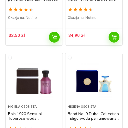
ml
ml
★
★
★
★
★
★
★
★
★
★
Okazja na:
Notino
Okazja na:
Notino
32,50
zł
34,90
zł
HIGIENA OSOBISTA
HIGIENA OSOBISTA
Bois 1920 Sensual
Bond No. 9 Dubai Collection
Tuberose woda
Indigo woda perfumowana
perfumowana unisex 100 ml
unisex 100 ml