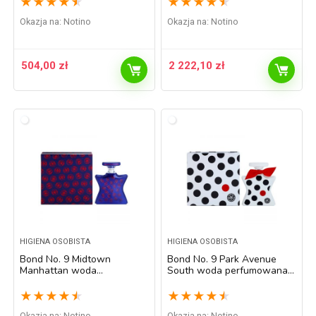
★
★
★
★
★
★
★
★
★
★
Okazja na:
Notino
Okazja na:
Notino
504,00
zł
2 222,10
zł
HIGIENA OSOBISTA
HIGIENA OSOBISTA
Bond No. 9 Midtown
Bond No. 9 Park Avenue
Manhattan woda
South woda perfumowana
perfumowana unisex 100 ml
dla kobiet 100 ml
★
★
★
★
★
★
★
★
★
★
Okazja na:
Notino
Okazja na:
Notino