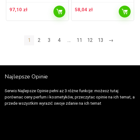
97,10
zł
58,04
zł
1
2
3
4
…
11
12
13
→
Najlepsze Opinie
Serwis Najlepsze Opinie pełni az 3 różne funkcje: możesz tutaj
porównac ceny perfum i kosmetyków, przeczytac opinie na ich temat, a
przede wszystkim wyrazić swoje zdanie na ich temat