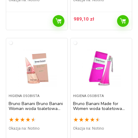
989,10
zł
HIGIENA OSOBISTA
HIGIENA OSOBISTA
Bruno Banani Bruno Banani
Bruno Banani Made for
Woman woda toaletowa
Women woda toaletowa
dla kobiet 20 ml
dla kobiet 20 ml
★
★
★
★
★
★
★
★
★
★
Okazja na:
Notino
Okazja na:
Notino