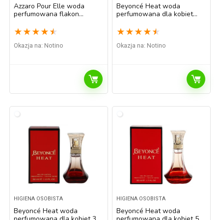
Azzaro Pour Elle woda
Beyoncé Heat woda
perfumowana flakon
perfumowana dla kobiet
napełnialny dla kobiet 75 ml
100 ml
★
★
★
★
★
★
★
★
★
★
Okazja na:
Notino
Okazja na:
Notino
HIGIENA OSOBISTA
HIGIENA OSOBISTA
Beyoncé Heat woda
Beyoncé Heat woda
perfumowana dla kobiet 30
perfumowana dla kobiet 50