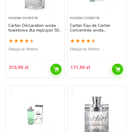
HIGIENA OSOBISTA
HIGIENA OSOBISTA
Cartier Déclaration woda
Cartier Eau de Cartier
toaletowa dla mężczyzn 50
Concentrée woda
ml
toaletowa unisex 100 ml
★
★
★
★
★
★
★
★
★
★
Okazja na:
Notino
Okazja na:
Notino
315,90
zł
171,90
zł