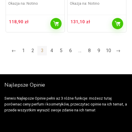
Okazja na:
Notino
Okazja na:
Notino
118,90
zł
131,10
zł
←
1
2
3
4
5
6
…
8
9
10
→
Najlepsze Opinie
Serwis Najlepsze Opinie pełni az 3 różne funkcje: możesz tutaj
porównac ceny perfum i kosmetyków, przeczytac opinie na ich temat, a
przede wszystkim wyrazić swoje zdanie na ich temat