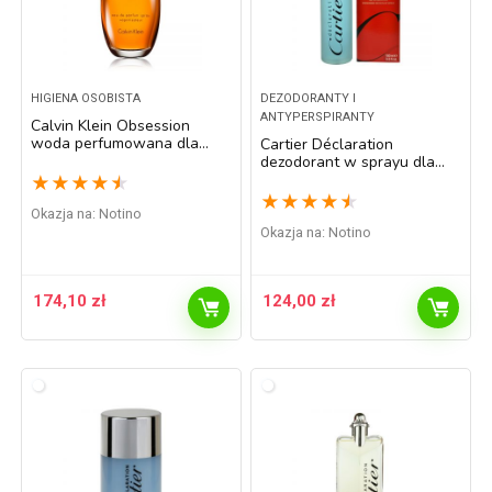
HIGIENA OSOBISTA
DEZODORANTY I
ANTYPERSPIRANTY
Calvin Klein Obsession
woda perfumowana dla
Cartier Déclaration
kobiet 50 ml
dezodorant w sprayu dla
mężczyzn 100 ml
★
★
★
★
★
★
★
★
★
★
Okazja na:
Notino
Okazja na:
Notino
174,10
zł
124,00
zł