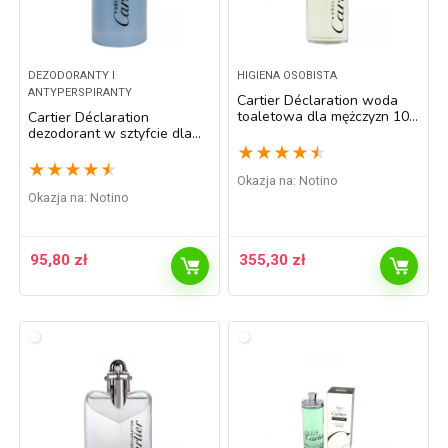
DEZODORANTY I
HIGIENA OSOBISTA
ANTYPERSPIRANTY
Cartier Déclaration woda
toaletowa dla mężczyzn 100
Cartier Déclaration
ml
dezodorant w sztyfcie dla
mężczyzn 75 ml
★
★
★
★
★
★
★
★
★
★
Okazja na:
Notino
Okazja na:
Notino
95,80
zł
355,30
zł