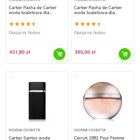
Cartier Pasha de Cartier
Cartier Pasha de Cartier
woda toaletowa dla
woda toaletowa dla
mężczyzn 100 ml
mężczyzn 50 ml
★
★
★
★
★
★
★
★
★
★
Okazja na:
Notino
Okazja na:
Notino
431,80
zł
305,00
zł
HIGIENA OSOBISTA
HIGIENA OSOBISTA
Cartier Santos woda
Cerruti 1881 Pour Femme