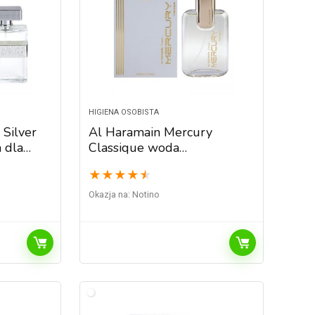
HIGIENA OSOBISTA
 Silver
Al Haramain Mercury
 dla
Classique woda
perfumowana unisex 100 ml
★
★
★
★
★
Okazja na:
Notino