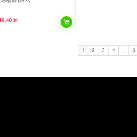
Okazja na:
Notino
49,40
zł
1
2
3
4
…
6