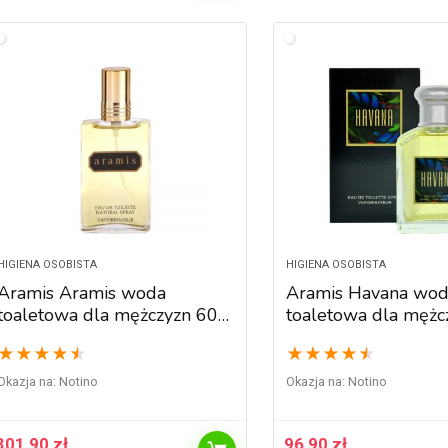
HIGIENA OSOBISTA
HIGIENA OSOBISTA
Aramis Aramis woda
Aramis Havana wo
toaletowa dla mężczyzn 60
toaletowa dla mężc
ml
ml
★
★
★
★
★
★
★
★
★
★
Okazja na:
Notino
Okazja na:
Notino
301,90
zł
96,90
zł