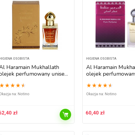
HIGIENA OSOBISTA
HIGIENA OSOBISTA
Al Haramain Mukhallath
Al Haramain Mukha
olejek perfumowany unisex
olejek perfumowan
12 ml
15 ml
★
★
★
★
★
★
★
★
★
★
Okazja na:
Notino
Okazja na:
Notino
62,40
zł
60,40
zł