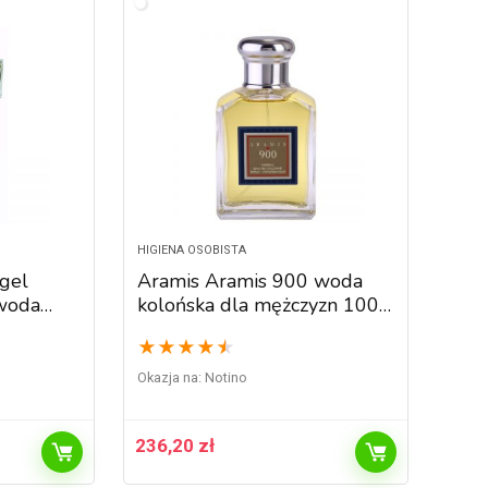
HIGIENA OSOBISTA
gel
Aramis Aramis 900 woda
woda
kolońska dla mężczyzn 100
zyzn 125
ml
★
★
★
★
★
Okazja na:
Notino
236,20
zł