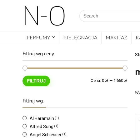
PERFUMY
PIELĘGNACJA
MAKIJAŻ
K
Filtruj wg ceny
St
FILTRUJ
Cena:
0 zł
—
1 660 zł
Wy
Filtruj wg.
Al Haramain
(1)
Alfred Sung
(1)
Angel Schlesser
(1)