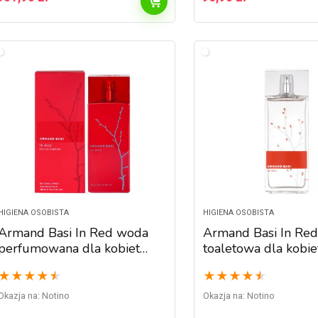
HIGIENA OSOBISTA
HIGIENA OSOBISTA
Armand Basi In Red woda
Armand Basi In Re
perfumowana dla kobiet
toaletowa dla kobi
100 ml
★
★
★
★
★
★
★
★
★
★
Okazja na:
Notino
Okazja na:
Notino