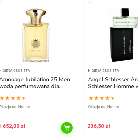
HIGIENA OSOBISTA
HIGIENA OSOBISTA
Amouage Jubilation 25 Men
Angel Schlesser An
woda perfumowana dla
Schlesser Homme 
mężczyzn 100 ml
toaletowa dla mężc
★
★
★
★
★
★
★
★
★
★
ml
Okazja na:
Notino
Okazja na:
Notino
1 652,00
zł
236,50
zł