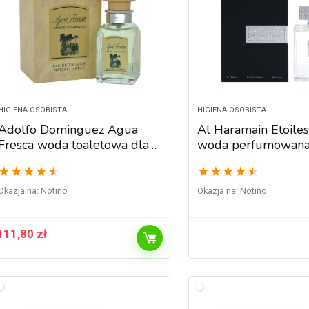
HIGIENA OSOBISTA
HIGIENA OSOBISTA
Adolfo Dominguez Agua
Al Haramain Etoiles
Fresca woda toaletowa dla
woda perfumowana
mężczyzn 120 ml
mężczyzn 100 ml
★
★
★
★
★
★
★
★
★
★
Okazja na:
Notino
Okazja na:
Notino
111,80
zł