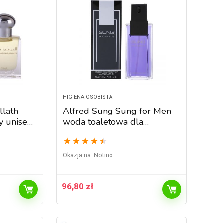
HIGIENA OSOBISTA
llath
Alfred Sung Sung for Men
y unisex
woda toaletowa dla
mężczyzn 100 ml
★
★
★
★
★
Okazja na:
Notino
96,80
zł