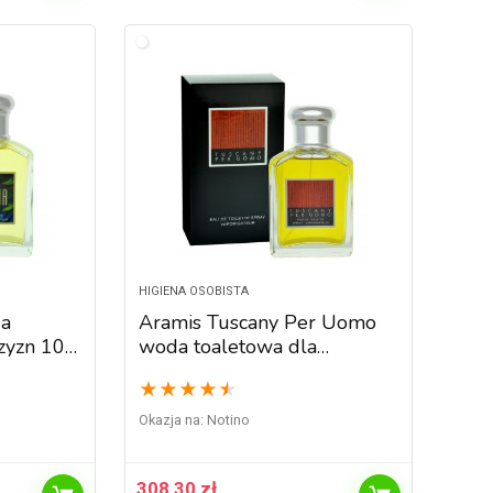
HIGIENA OSOBISTA
da
Aramis Tuscany Per Uomo
zyzn 100
woda toaletowa dla
mężczyzn 100 ml
★
★
★
★
★
Okazja na:
Notino
308,30
zł