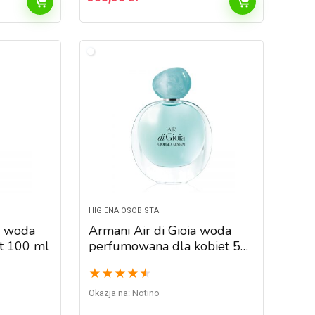
HIGIENA OSOBISTA
d woda
Armani Air di Gioia woda
et 100 ml
perfumowana dla kobiet 50
ml
★
★
★
★
★
Okazja na:
Notino