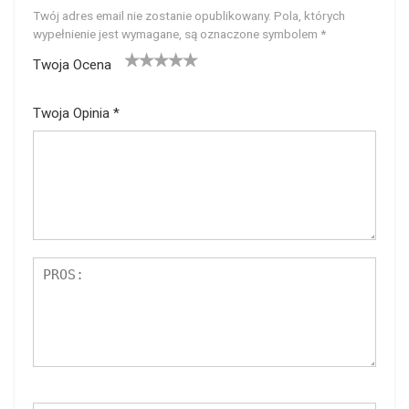
Twój adres email nie zostanie opublikowany.
Pola, których
wypełnienie jest wymagane, są oznaczone symbolem
*
Twoja Ocena
1
2
3
4
5
Twoja Opinia
*