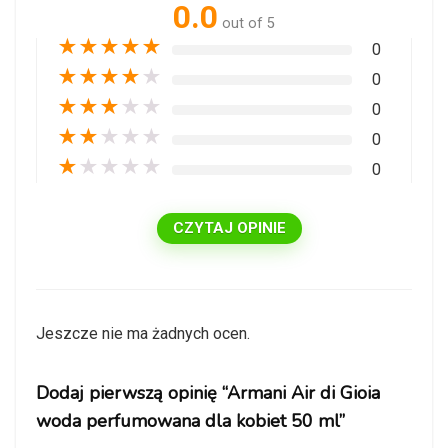
0.0
out of 5
★
★
★
★
★
0
★
★
★
★
★
0
★
★
★
★
★
0
★
★
★
★
★
0
★
★
★
★
★
0
CZYTAJ OPINIE
Jeszcze nie ma żadnych ocen.
Dodaj pierwszą opinię “Armani Air di Gioia
woda perfumowana dla kobiet 50 ml”