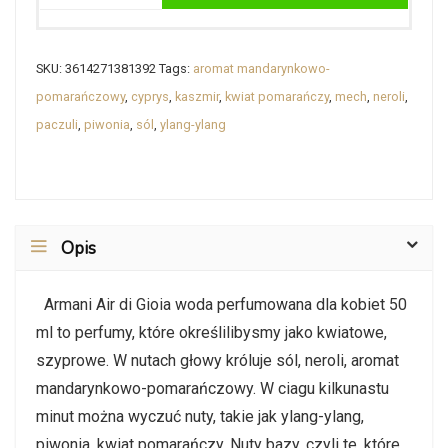
SKU:
3614271381392
Tags:
aromat mandarynkowo-
pomarańczowy
,
cyprys
,
kaszmir
,
kwiat pomarańczy
,
mech
,
neroli
,
paczuli
,
piwonia
,
sól
,
ylang-ylang
Opis
Armani Air di Gioia woda perfumowana dla kobiet 50
ml to perfumy, które określilibysmy jako kwiatowe,
szyprowe. W nutach głowy króluje sól, neroli, aromat
mandarynkowo-pomarańczowy. W ciagu kilkunastu
minut można wyczuć nuty, takie jak ylang-ylang,
piwonia, kwiat pomarańczy. Nuty bazy, czyli te, które