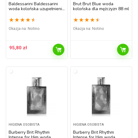
Baldessarini Baldessarini
Brut Brut Blue woda
woda kolońska uzupełnienie
kolońska dla mężczyzn 88 ml
dla mężczyzn 50 ml
★
★
★
★
★
★
★
★
★
★
Okazja na:
Notino
Okazja na:
Notino
95,80
zł
HIGIENA OSOBISTA
HIGIENA OSOBISTA
Burberry Brit Rhythm
Burberry Brit Rhythm
Intense for Him woda
Intense for Him woda