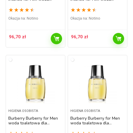
toaletowa dla mężczyzn 50
toaletowa dla mężczyzn 90
ml
ml
★
★
★
★
★
★
★
★
★
★
Okazja na:
Notino
Okazja na:
Notino
96,70
zł
96,70
zł
HIGIENA OSOBISTA
HIGIENA OSOBISTA
Burberry Burberry for Men
Burberry Burberry for Men
woda toaletowa dla
woda toaletowa dla
mężczyzn 30 ml
mężczyzn 50 ml