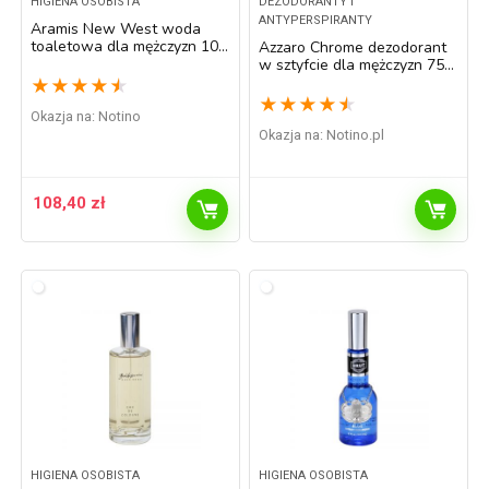
HIGIENA OSOBISTA
DEZODORANTY I
ANTYPERSPIRANTY
Aramis New West woda
toaletowa dla mężczyzn 100
Azzaro Chrome dezodorant
ml
w sztyfcie dla mężczyzn 75
ml
★
★
★
★
★
★
★
★
★
★
Okazja na:
Notino
Okazja na:
notino.pl
108,40
zł
HIGIENA OSOBISTA
HIGIENA OSOBISTA