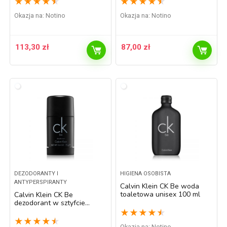
★
★
★
★
★
★
★
★
★
★
Okazja na:
Notino
Okazja na:
Notino
113,30
zł
87,00
zł
DEZODORANTY I
HIGIENA OSOBISTA
ANTYPERSPIRANTY
Calvin Klein CK Be woda
toaletowa unisex 100 ml
Calvin Klein CK Be
dezodorant w sztyfcie
unisex 75 ml
★
★
★
★
★
★
★
★
★
★
Okazja na:
Notino