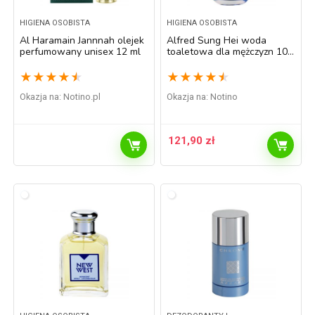
HIGIENA OSOBISTA
HIGIENA OSOBISTA
Al Haramain Jannnah olejek
Alfred Sung Hei woda
perfumowany unisex 12 ml
toaletowa dla mężczyzn 100
ml
★
★
★
★
★
★
★
★
★
★
Okazja na:
notino.pl
Okazja na:
Notino
121,90
zł