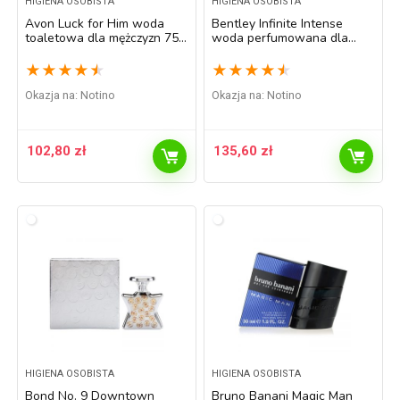
HIGIENA OSOBISTA
HIGIENA OSOBISTA
Avon Luck for Him woda
Bentley Infinite Intense
toaletowa dla mężczyzn 75
woda perfumowana dla
ml
mężczyzn 100 ml
★
★
★
★
★
★
★
★
★
★
Okazja na:
Notino
Okazja na:
Notino
102,80
zł
135,60
zł
HIGIENA OSOBISTA
HIGIENA OSOBISTA
Bond No. 9 Downtown
Bruno Banani Magic Man