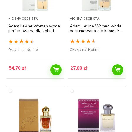
HIGIENA OSOBISTA
HIGIENA OSOBISTA
Adam Levine Women woda
Adam Levine Women woda
perfumowana dla kobiet
perfumowana dla kobiet 50
100 ml
ml
★
★
★
★
★
★
★
★
★
★
Okazja na:
Notino
Okazja na:
Notino
54,70
zł
27,00
zł