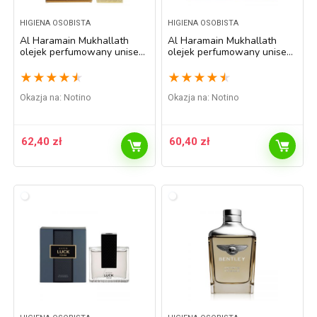
HIGIENA OSOBISTA
HIGIENA OSOBISTA
Al Haramain Mukhallath
Al Haramain Mukhallath
olejek perfumowany unisex
olejek perfumowany unisex
12 ml
15 ml
★
★
★
★
★
★
★
★
★
★
Okazja na:
Notino
Okazja na:
Notino
62,40
zł
60,40
zł