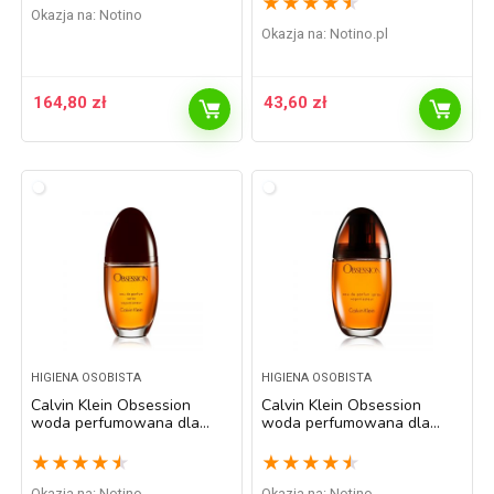
★
★
★
★
★
Okazja na:
Notino
Okazja na:
notino.pl
164,80
zł
43,60
zł
HIGIENA OSOBISTA
HIGIENA OSOBISTA
Calvin Klein Obsession
Calvin Klein Obsession
woda perfumowana dla
woda perfumowana dla
kobiet 30 ml
kobiet 50 ml
★
★
★
★
★
★
★
★
★
★
Okazja na:
Notino
Okazja na:
Notino