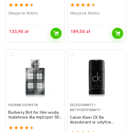
★
★
★
★
★
★
★
★
★
★
Okazja na:
Notino
Okazja na:
Notino
133,90
zł
189,50
zł
HIGIENA OSOBISTA
DEZODORANTY I
ANTYPERSPIRANTY
Burberry Brit for Him woda
toaletowa dla mężczyzn 50
Calvin Klein CK Be
ml
dezodorant w sztyfcie
unisex 75 ml
★
★
★
★
★