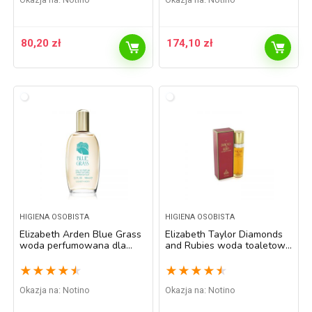
80,20
zł
174,10
zł
HIGIENA OSOBISTA
HIGIENA OSOBISTA
Elizabeth Arden Blue Grass
Elizabeth Taylor Diamonds
woda perfumowana dla
and Rubies woda toaletowa
kobiet 100 ml
dla kobiet 100 ml
★
★
★
★
★
★
★
★
★
★
Okazja na:
Notino
Okazja na:
Notino