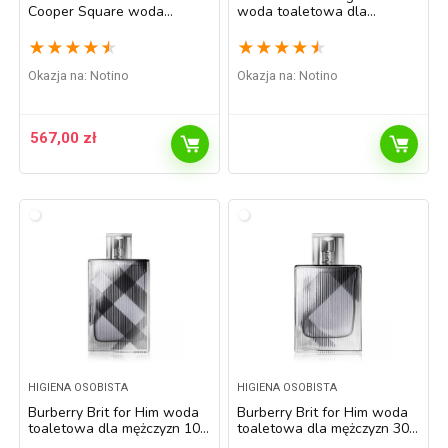
Cooper Square woda
woda toaletowa dla
perfumowana unisex 50 ml
mężczyzn 30 ml
★
★
★
★
★
★
★
★
★
★
Okazja na:
Notino
Okazja na:
Notino
567,00
zł
HIGIENA OSOBISTA
HIGIENA OSOBISTA
Burberry Brit for Him woda
Burberry Brit for Him woda
toaletowa dla mężczyzn 100
toaletowa dla mężczyzn 30
ml
ml