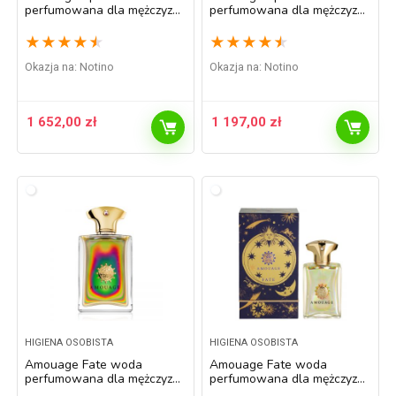
perfumowana dla mężczyzn
perfumowana dla mężczyzn
100 ml
50 ml
★
★
★
★
★
★
★
★
★
★
Okazja na:
Notino
Okazja na:
Notino
1 652,00
zł
1 197,00
zł
HIGIENA OSOBISTA
HIGIENA OSOBISTA
Amouage Fate woda
Amouage Fate woda
perfumowana dla mężczyzn
perfumowana dla mężczyzn
100 ml
50 ml