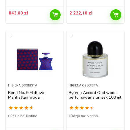
843,00
zł
2 222,10
zł
HIGIENA OSOBISTA
HIGIENA OSOBISTA
Bond No. 9 Midtown
Byredo Accord Oud woda
Manhattan woda
perfumowana unisex 100 ml
perfumowana unisex 100 ml
★
★
★
★
★
★
★
★
★
★
Okazja na:
Notino
Okazja na:
Notino