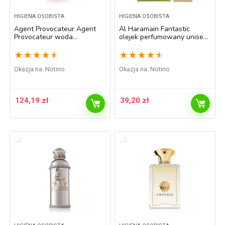
HIGIENA OSOBISTA
HIGIENA OSOBISTA
Agent Provocateur Agent
Al Haramain Fantastic
Provocateur woda
olejek perfumowany unisex
perfumowana dla kobiet
12 ml
100 ml
★
★
★
★
★
★
★
★
★
★
Okazja na:
Notino
Okazja na:
Notino
124,19
zł
39,20
zł