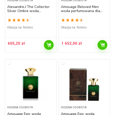
HIGIENA OSOBISTA
HIGIENA OSOBISTA
Alexandre.J The Collector:
Amouage Beloved Men
Silver Ombre woda
woda perfumowana dla
perfumowana unisex 100 ml
mężczyzn 100 ml
★
★
★
★
★
★
★
★
★
★
Okazja na:
Notino
Okazja na:
Notino
605,20
zł
1 652,00
zł
HIGIENA OSOBISTA
HIGIENA OSOBISTA
Amouage Epic woda
Amouage Epic woda