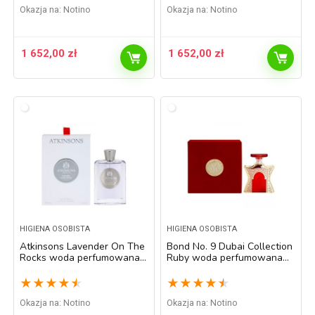
Okazja na:
Notino
Okazja na:
Notino
1 652,00
zł
1 652,00
zł
HIGIENA OSOBISTA
HIGIENA OSOBISTA
Atkinsons Lavender On The
Bond No. 9 Dubai Collection
Rocks woda perfumowana
Ruby woda perfumowana
unisex 100 ml
unisex 100 ml
★
★
★
★
★
★
★
★
★
★
Okazja na:
Notino
Okazja na:
Notino