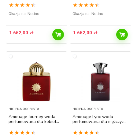
★
★
★
★
★
★
★
★
★
★
Okazja na:
Notino
Okazja na:
Notino
1 652,00
zł
1 652,00
zł
HIGIENA OSOBISTA
HIGIENA OSOBISTA
Amouage Journey woda
Amouage Lyric woda
perfumowana dla kobiet
perfumowana dla mężczyzn
100 ml
100 ml
★
★
★
★
★
★
★
★
★
★