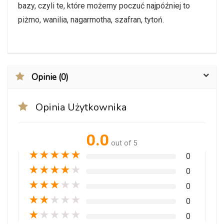
bazy, czyli te, które możemy poczuć najpóźniej to
piżmo, wanilia, nagarmotha, szafran, tytoń.
Opinie (0)
Opinia Użytkownika
0.0
out of 5
★
★
★
★
★
0
★
★
★
★
★
0
★
★
★
★
★
0
★
★
★
★
★
0
★
★
★
★
★
0