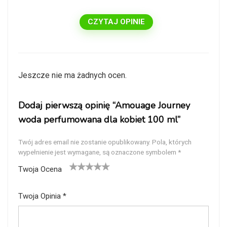
CZYTAJ OPINIE
Jeszcze nie ma żadnych ocen.
Dodaj pierwszą opinię “Amouage Journey
woda perfumowana dla kobiet 100 ml”
Twój adres email nie zostanie opublikowany.
Pola, których
wypełnienie jest wymagane, są oznaczone symbolem
*
Twoja Ocena
1
2
3
4
5
Twoja Opinia
*