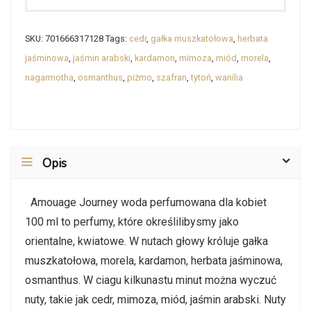
SKU:
701666317128
Tags:
cedr
,
gałka muszkatołowa
,
herbata
jaśminowa
,
jaśmin arabski
,
kardamon
,
mimoza
,
miód
,
morela
,
nagarmotha
,
osmanthus
,
piżmo
,
szafran
,
tytoń
,
wanilia
Opis
Amouage Journey woda perfumowana dla kobiet
100 ml to perfumy, które określilibysmy jako
orientalne, kwiatowe. W nutach głowy króluje gałka
muszkatołowa, morela, kardamon, herbata jaśminowa,
osmanthus. W ciagu kilkunastu minut można wyczuć
nuty, takie jak cedr, mimoza, miód, jaśmin arabski. Nuty