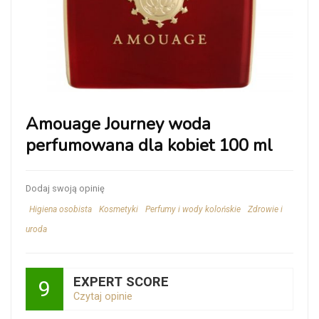
Amouage Journey woda
perfumowana dla kobiet 100 ml
Dodaj swoją opinię
Higiena osobista
Kosmetyki
Perfumy i wody kolońskie
Zdrowie i
uroda
EXPERT SCORE
9
Czytaj opinie